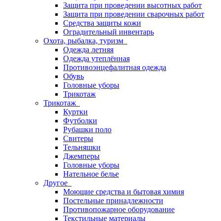
Защита при проведении высотных работ
Защита при проведении сварочных работ
Средства защиты кожи
Оградительный инвентарь
Охота, рыбалка, туризм
Одежда летняя
Одежда утеплённая
Противоэнцефалитная одежда
Обувь
Головные уборы
Трикотаж
Трикотаж
Куртки
Футболки
Рубашки поло
Свитеры
Тельняшки
Джемперы
Головные уборы
Нательное белье
Другое
Моющие средства и бытовая химия
Постельные принадлежности
Противопожарное оборудование
Текстильные материалы