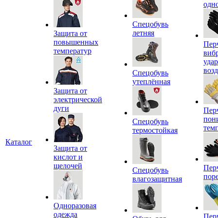
одн
Спецобувь
летняя
Защита от
повышенных
Пер
температур
виб
уда
воз
Спецобувь
утеплённая
Защита от
электрической
дуги
Пер
пон
Спецобувь
тем
термостойкая
Каталог
Защита от
кислот и
щелочей
Пер
Спецобувь
пор
влагозащитная
Одноразовая
одежда
Пер