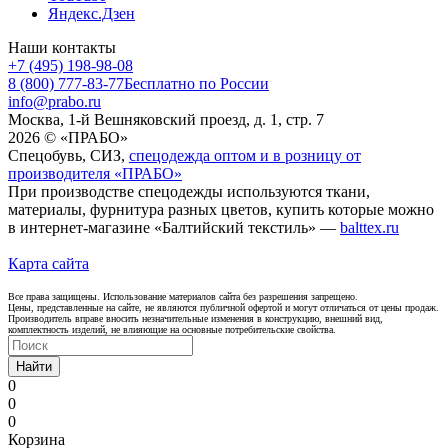
Яндекс.Дзен
Наши контакты
+7 (495) 198-98-08
8 (800) 777-83-77
Бесплатно по России
info@prabo.ru
Москва, 1-й Вешняковский проезд, д. 1, стр. 7
2026 © «ПРАБО»
Спецобувь, СИЗ,
спецодежда оптом и в розницу от
производителя «ПРАБО»
При производстве спецодежды используются ткани,
материалы, фурнитура разных цветов, купить которые можно
в интернет-магазине «Балтийский текстиль» —
balttex.ru
Карта сайта
Все права защищены. Использование материалов сайта без разрешения запрещено.
Цены, представленные на сайте, не являются публичной офертой и могут отличаться от цены продаж.
Производитель вправе вносить незначительные изменения в конструкцию, внешний вид,
комплектность изделий, не влияющие на основные потребительские свойства.
Найти
0
0
0
Корзина