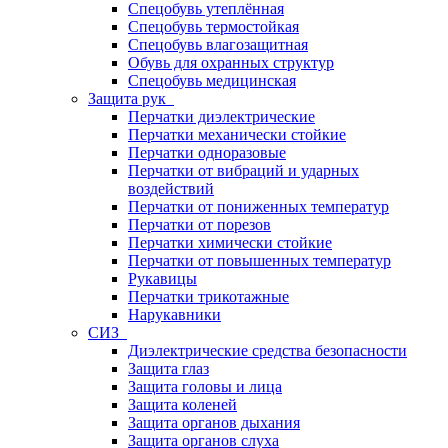
Спецобувь утеплённая
Спецобувь термостойкая
Спецобувь влагозащитная
Обувь для охранных структур
Спецобувь медицинская
Защита рук
Перчатки диэлектрические
Перчатки механически стойкие
Перчатки одноразовые
Перчатки от вибраций и ударных
воздействий
Перчатки от пониженных температур
Перчатки от порезов
Перчатки химически стойкие
Перчатки от повышенных температур
Рукавицы
Перчатки трикотажные
Нарукавники
СИЗ
Диэлектрические средства безопасности
Защита глаз
Защита головы и лица
Защита коленей
Защита органов дыхания
Защита органов слуха