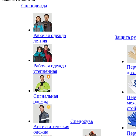
Спецодежда
Рабочая одежда
Защита р
летняя
Рабочая одежда
Пер
утеплённая
диэ
Сигнальная
Пер
одежда
мех
сто
Спецобувь
Антистатическая
одежда
Пер