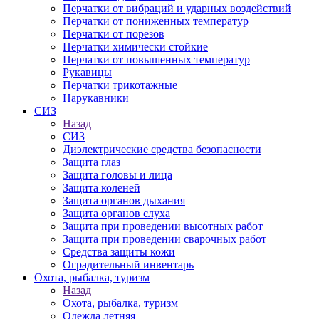
Перчатки от вибраций и ударных воздействий
Перчатки от пониженных температур
Перчатки от порезов
Перчатки химически стойкие
Перчатки от повышенных температур
Рукавицы
Перчатки трикотажные
Нарукавники
СИЗ
Назад
СИЗ
Диэлектрические средства безопасности
Защита глаз
Защита головы и лица
Защита коленей
Защита органов дыхания
Защита органов слуха
Защита при проведении высотных работ
Защита при проведении сварочных работ
Средства защиты кожи
Оградительный инвентарь
Охота, рыбалка, туризм
Назад
Охота, рыбалка, туризм
Одежда летняя