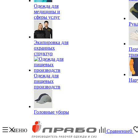
Одежда для
медицины и
сферы услуг
Рук
Экипировка для
охранных
Пер
структур
три
Одежда для
Нар
пищевых
производств
Головные уборы
МЕНЮ
Сравнение
0