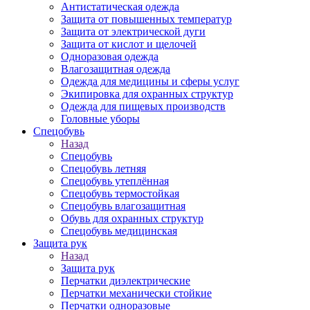
Антистатическая одежда
Защита от повышенных температур
Защита от электрической дуги
Защита от кислот и щелочей
Одноразовая одежда
Влагозащитная одежда
Одежда для медицины и сферы услуг
Экипировка для охранных структур
Одежда для пищевых производств
Головные уборы
Спецобувь
Назад
Спецобувь
Спецобувь летняя
Спецобувь утеплённая
Спецобувь термостойкая
Спецобувь влагозащитная
Обувь для охранных структур
Спецобувь медицинская
Защита рук
Назад
Защита рук
Перчатки диэлектрические
Перчатки механически стойкие
Перчатки одноразовые