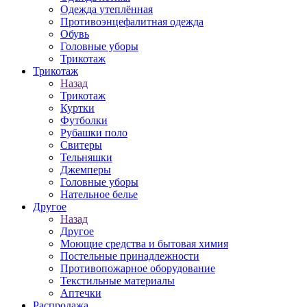
Одежда утеплённая
Противоэнцефалитная одежда
Обувь
Головные уборы
Трикотаж
Трикотаж
Назад
Трикотаж
Куртки
Футболки
Рубашки поло
Свитеры
Тельняшки
Джемперы
Головные уборы
Нательное белье
Другое
Назад
Другое
Моющие средства и бытовая химия
Постельные принадлежности
Противопожарное оборудование
Текстильные материалы
Аптечки
Распродажа