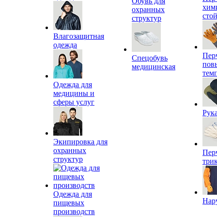
Обувь для
хим
охранных
сто
структур
Влагозащитная
одежда
Пер
Спецобувь
пов
медицинская
тем
Одежда для
медицины и
сферы услуг
Рук
Экипировка для
охранных
Пер
структур
три
Одежда для
Нар
пищевых
производств