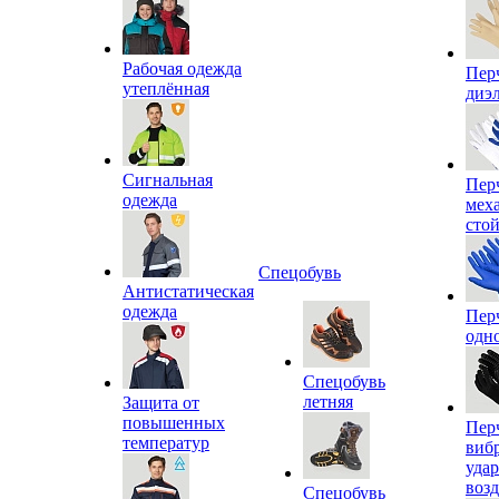
Рабочая одежда
Пер
утеплённая
диэ
Сигнальная
Пер
одежда
мех
сто
Спецобувь
Антистатическая
одежда
Пер
одн
Спецобувь
летняя
Защита от
повышенных
Пер
температур
виб
уда
воз
Спецобувь