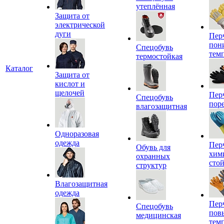
утеплённая
Защита от
электрической
дуги
Пер
пон
Спецобувь
тем
термостойкая
Каталог
Защита от
кислот и
щелочей
Пер
Спецобувь
пор
влагозащитная
Одноразовая
одежда
Пер
Обувь для
хим
охранных
сто
структур
Влагозащитная
одежда
Пер
Спецобувь
пов
медицинская
тем