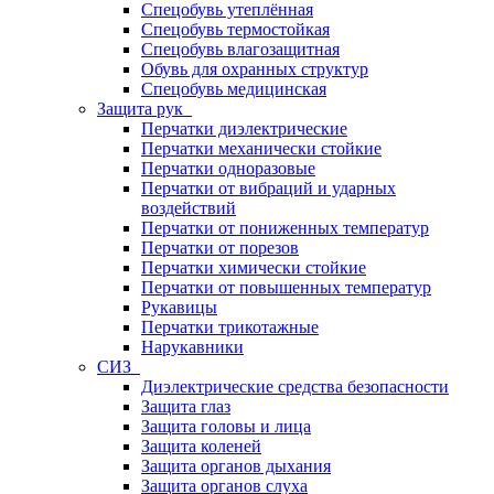
Спецобувь утеплённая
Спецобувь термостойкая
Спецобувь влагозащитная
Обувь для охранных структур
Спецобувь медицинская
Защита рук
Перчатки диэлектрические
Перчатки механически стойкие
Перчатки одноразовые
Перчатки от вибраций и ударных
воздействий
Перчатки от пониженных температур
Перчатки от порезов
Перчатки химически стойкие
Перчатки от повышенных температур
Рукавицы
Перчатки трикотажные
Нарукавники
СИЗ
Диэлектрические средства безопасности
Защита глаз
Защита головы и лица
Защита коленей
Защита органов дыхания
Защита органов слуха