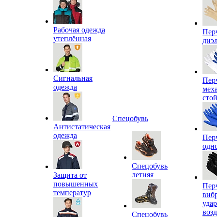
Рабочая одежда
Пер
утеплённая
диэ
Сигнальная
Пер
одежда
мех
сто
Спецобувь
Антистатическая
одежда
Пер
одн
Спецобувь
летняя
Защита от
повышенных
Пер
температур
виб
уда
воз
Спецобувь