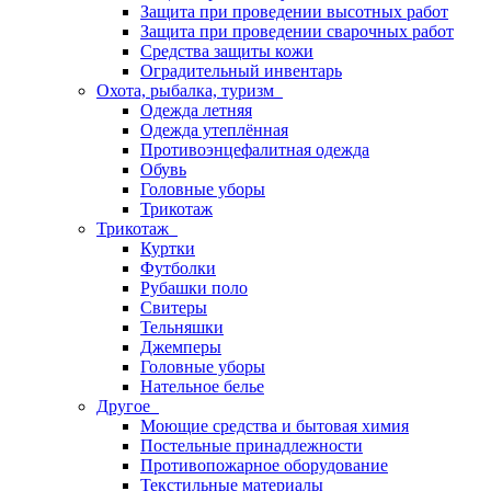
Защита при проведении высотных работ
Защита при проведении сварочных работ
Средства защиты кожи
Оградительный инвентарь
Охота, рыбалка, туризм
Одежда летняя
Одежда утеплённая
Противоэнцефалитная одежда
Обувь
Головные уборы
Трикотаж
Трикотаж
Куртки
Футболки
Рубашки поло
Свитеры
Тельняшки
Джемперы
Головные уборы
Нательное белье
Другое
Моющие средства и бытовая химия
Постельные принадлежности
Противопожарное оборудование
Текстильные материалы