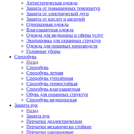
Антистатическая одежда
Защита от повышенных температур
Защита от электрической дуги
Защита от кислот и щелочей
Одноразовая одежда
Влагозащитная одежда
Одежда для медицины и сферы услуг
Экипировка для охранных структур
Одежда для пищевых производств
Головные уборы
Спецобувь
Назад
Спецобувь
Спецобувь летняя
Спецобувь утеплённая
Спецобувь термостойкая
Спецобувь влагозащитная
Обувь для охранных структур
Спецобувь медицинская
Защита рук
Назад
Защита рук
Перчатки диэлектрические
Перчатки механически стойкие
Перчатки одноразовые