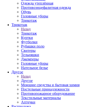
Одежда утеплённая
Противоэнцефалитная одежда
Обувь
Головные уборы
Трикотаж
Трикотаж
Назад
Трикотаж
Куртки
Футболки
Рубашки поло
Свитеры
Тельняшки
Джемперы
Головные уборы
Нательное белье
Другое
Назад
Другое
Моющие средства и бытовая химия
Постельные принадлежности
Противопожарное оборудование
Текстильные материалы
Аптечки
Распродажа