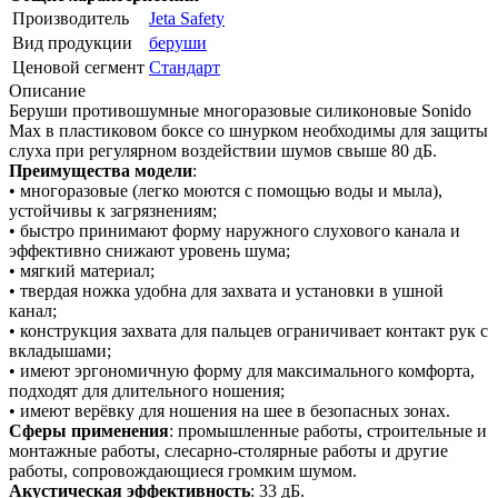
Производитель
Jeta Safety
Вид продукции
беруши
Ценовой сегмент
Стандарт
Описание
Беруши противошумные многоразовые силиконовые Sonido
Max в пластиковом боксе со шнурком необходимы для защиты
слуха при регулярном воздействии шумов свыше 80 дБ.
Преимущества модели
:
• многоразовые (легко моются с помощью воды и мыла),
устойчивы к загрязнениям;
• быстро принимают форму наружного слухового канала и
эффективно снижают уровень шума;
• мягкий материал;
• твердая ножка удобна для захвата и установки в ушной
канал;
• конструкция захвата для пальцев ограничивает контакт рук с
вкладышами;
• имеют эргономичную форму для максимального комфорта,
подходят для длительного ношения;
• имеют верёвку для ношения на шее в безопасных зонах.
Сферы применения
: промышленные работы, строительные и
монтажные работы, слесарно-столярные работы и другие
работы, сопровождающиеся громким шумом.
Акустическая эффективность
: 33 дБ.