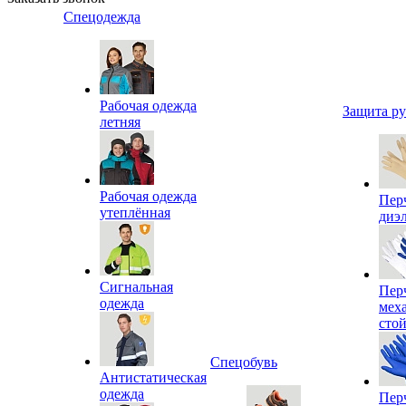
Спецодежда
Рабочая одежда
Защита р
летняя
Рабочая одежда
Пер
утеплённая
диэ
Сигнальная
Пер
одежда
мех
сто
Спецобувь
Антистатическая
одежда
Пер