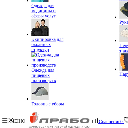
Одежда для
медицины и
сферы услуг
Рук
Экипировка для
охранных
Пер
структур
три
Одежда для
Нар
пищевых
производств
Головные уборы
МЕНЮ
Сравнение
0