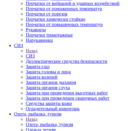
Перчатки от вибраций и ударных воздействий
Перчатки от пониженных температур
Перчатки от порезов
Перчатки химически стойкие
Перчатки от повышенных температур
Рукавицы
Перчатки трикотажные
Нарукавники
СИЗ
Назад
СИЗ
Диэлектрические средства безопасности
Защита глаз
Защита головы и лица
Защита коленей
Защита органов дыхания
Защита органов слуха
Защита при проведении высотных работ
Защита при проведении сварочных работ
Средства защиты кожи
Оградительный инвентарь
Охота, рыбалка, туризм
Назад
Охота, рыбалка, туризм
Одежда летняя