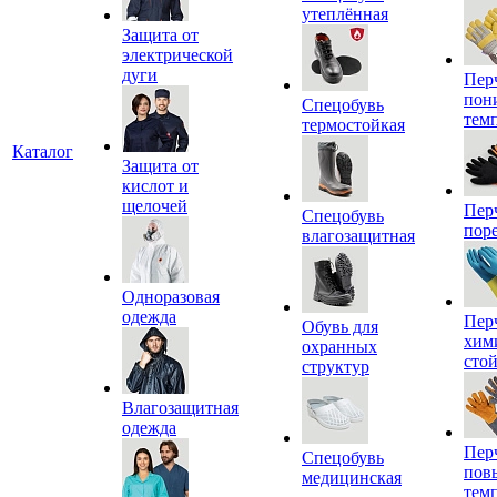
утеплённая
Защита от
электрической
дуги
Пер
пон
Спецобувь
тем
термостойкая
Каталог
Защита от
кислот и
щелочей
Пер
Спецобувь
пор
влагозащитная
Одноразовая
одежда
Пер
Обувь для
хим
охранных
сто
структур
Влагозащитная
одежда
Пер
Спецобувь
пов
медицинская
тем