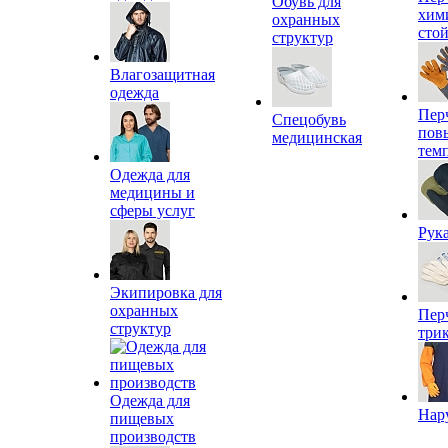
Обувь для
хим
охранных
сто
структур
Влагозащитная
одежда
Пер
Спецобувь
пов
медицинская
тем
Одежда для
медицины и
сферы услуг
Рук
Экипировка для
охранных
Пер
структур
три
Одежда для
Нар
пищевых
производств