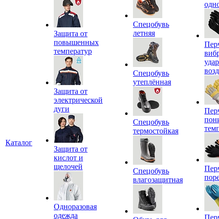
одн
Спецобувь
летняя
Защита от
повышенных
Пер
температур
виб
уда
воз
Спецобувь
утеплённая
Защита от
электрической
дуги
Пер
пон
Спецобувь
тем
термостойкая
Каталог
Защита от
кислот и
щелочей
Пер
Спецобувь
пор
влагозащитная
Одноразовая
одежда
Пер