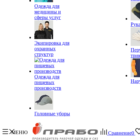
Одежда для
медицины и
сферы услуг
Рук
Экипировка для
охранных
Пер
структур
три
Одежда для
Нар
пищевых
производств
Головные уборы
МЕНЮ
Сравнение
0