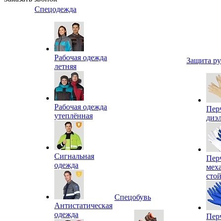
Спецодежда
Рабочая одежда
Защита р
летняя
Рабочая одежда
Пер
утеплённая
диэ
Сигнальная
Пер
одежда
мех
сто
Спецобувь
Антистатическая
одежда
Пер