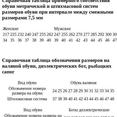
Справочная таблица примерного соответствия
обуви метрической и штихмасовой систем
размеров обуви при интервале между смежными
размерами 7,5 мм
Женские
Мужские
217
225
232
240
247
255
262
247
255
262
270
277
285
292
300
30
34
35
36
37
38
39
40
39
40
41
42
43
44
45
46
47
Справочная таблица обозначения размеров на
валяной обуви, диэлектрических бот, рыбацких
сапог
Вид обуви
Обувь валяная
Обозначение номера
24
25
26
27
28
29
30
31
32
33
34
35
размера на обуви
Штихмасовая система
37
38
39
40
41
42
43
44
45
46
47
48
Вид обуви
Боты диэлектрические
Обозначение номера размера на