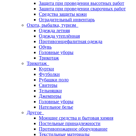
Защита при проведении высотных работ
Защита при проведении сварочных работ
Средства защиты кожи
Оградительный инвентарь
Охота, рыбалка, туризм
Одежда летняя
Одежда утеплённая
Противоэнцефалитная одежда
Обувь
Головные уборы
Трикотаж
Трикотаж
Куртки
Футболки
Рубашки поло
Свитеры
Тельняшки
Джемперы
Головные уборы
Нательное белье
Другое
Моющие средства и бытовая химия
Постельные принадлежности
Противопожарное оборудование
Текстильные материалы