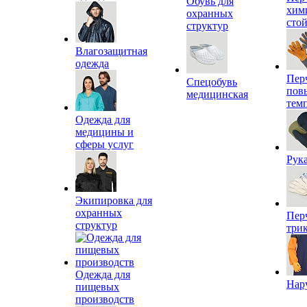
Обувь для
хим
охранных
сто
структур
Влагозащитная
одежда
Пер
Спецобувь
пов
медицинская
тем
Одежда для
медицины и
сферы услуг
Рук
Экипировка для
охранных
Пер
структур
три
Одежда для
Нар
пищевых
производств