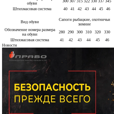
300
307
315
322
330
337
345
обуви
Штихмасовая система
40
41
42
43
44
45
46
Сапоги рыбацкие, охотничьи
Вид обуви
зимние
Обозначение номера размера
280
290
300
310
320
330
на обуви
Штихмасовая система
41
42
43
44
45
46
Новости