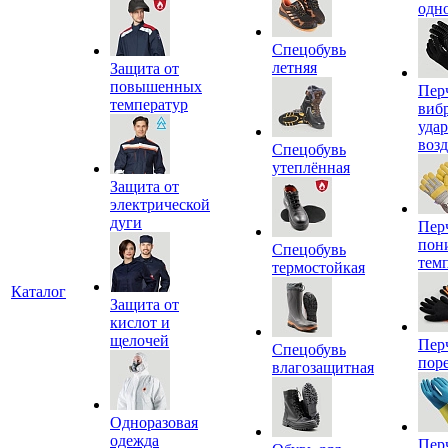
одн
Спецобувь
летняя
Защита от
повышенных
Пер
температур
виб
уда
воз
Спецобувь
утеплённая
Защита от
электрической
дуги
Пер
пон
Спецобувь
тем
термостойкая
Каталог
Защита от
кислот и
щелочей
Пер
Спецобувь
пор
влагозащитная
Одноразовая
одежда
Пер