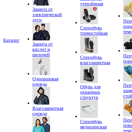
утеплённая
Защита от
электрической
дуги
Пер
пон
Спецобувь
тем
термостойкая
Каталог
Защита от
кислот и
щелочей
Пер
Спецобувь
пор
влагозащитная
Одноразовая
одежда
Пер
Обувь для
хим
охранных
сто
структур
Влагозащитная
одежда
Пер
Спецобувь
пов
медицинская
тем