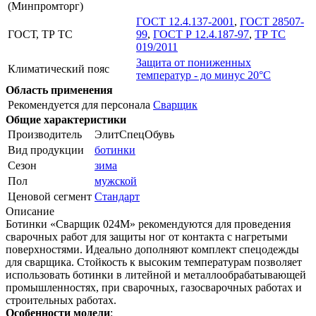
(Минпромторг)
ГОСТ 12.4.137-2001
,
ГОСТ 28507-
ГОСТ, ТР ТС
99
,
ГОСТ Р 12.4.187-97
,
ТР ТС
019/2011
Защита от пониженных
Климатический пояс
температур - до минус 20°С
Область применения
Рекомендуется для персонала
Сварщик
Общие характеристики
Производитель
ЭлитСпецОбувь
Вид продукции
ботинки
Сезон
зима
Пол
мужской
Ценовой сегмент
Стандарт
Описание
Ботинки «Сварщик 024М» рекомендуются для проведения
сварочных работ для защиты ног от контакта с нагретыми
поверхностями. Идеально дополняют комплект спецодежды
для сварщика. Стойкость к высоким температурам позволяет
использовать ботинки в литейной и металлообрабатывающей
промышленностях, при сварочных, газосварочных работах и
строительных работах.
Особенности модели
: