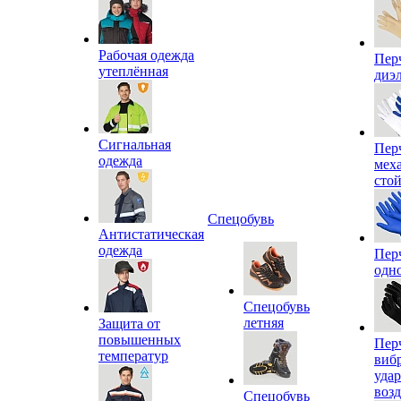
Рабочая одежда
Пер
утеплённая
диэ
Сигнальная
Пер
одежда
мех
сто
Спецобувь
Антистатическая
одежда
Пер
одн
Спецобувь
летняя
Защита от
повышенных
Пер
температур
виб
уда
воз
Спецобувь