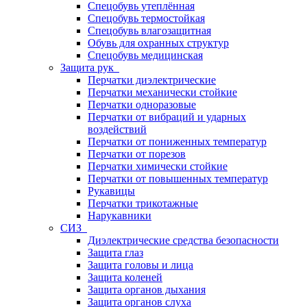
Спецобувь утеплённая
Спецобувь термостойкая
Спецобувь влагозащитная
Обувь для охранных структур
Спецобувь медицинская
Защита рук
Перчатки диэлектрические
Перчатки механически стойкие
Перчатки одноразовые
Перчатки от вибраций и ударных
воздействий
Перчатки от пониженных температур
Перчатки от порезов
Перчатки химически стойкие
Перчатки от повышенных температур
Рукавицы
Перчатки трикотажные
Нарукавники
СИЗ
Диэлектрические средства безопасности
Защита глаз
Защита головы и лица
Защита коленей
Защита органов дыхания
Защита органов слуха