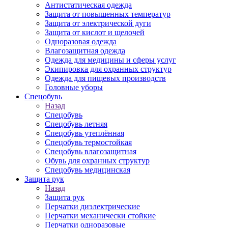
Антистатическая одежда
Защита от повышенных температур
Защита от электрической дуги
Защита от кислот и щелочей
Одноразовая одежда
Влагозащитная одежда
Одежда для медицины и сферы услуг
Экипировка для охранных структур
Одежда для пищевых производств
Головные уборы
Спецобувь
Назад
Спецобувь
Спецобувь летняя
Спецобувь утеплённая
Спецобувь термостойкая
Спецобувь влагозащитная
Обувь для охранных структур
Спецобувь медицинская
Защита рук
Назад
Защита рук
Перчатки диэлектрические
Перчатки механически стойкие
Перчатки одноразовые