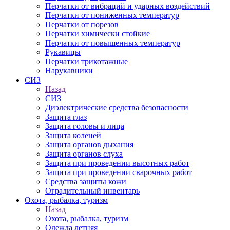
Перчатки от вибраций и ударных воздействий
Перчатки от пониженных температур
Перчатки от порезов
Перчатки химически стойкие
Перчатки от повышенных температур
Рукавицы
Перчатки трикотажные
Нарукавники
СИЗ
Назад
СИЗ
Диэлектрические средства безопасности
Защита глаз
Защита головы и лица
Защита коленей
Защита органов дыхания
Защита органов слуха
Защита при проведении высотных работ
Защита при проведении сварочных работ
Средства защиты кожи
Оградительный инвентарь
Охота, рыбалка, туризм
Назад
Охота, рыбалка, туризм
Одежда летняя