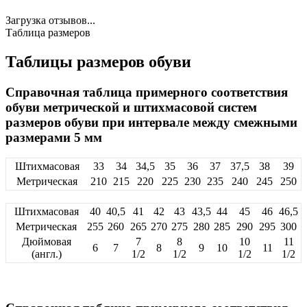
Загрузка отзывов...
Таблица размеров
Таблицы размеров обуви
Справочная таблица примерного соответствия
обуви метрической и штихмасовой систем
размеров обуви при интервале между смежными
размерами 5 мм
Штихмасовая
33
34
34,5
35
36
37
37,5
38
39
Метрическая
210
215
220
225
230
235
240
245
250
Штихмасовая
40
40,5
41
42
43
43,5
44
45
46
46,5
Метрическая
255
260
265
270
275
280
285
290
295
300
Дюймовая
7
8
10
11
6
7
8
9
10
11
(англ.)
1/2
1/2
1/2
1/2