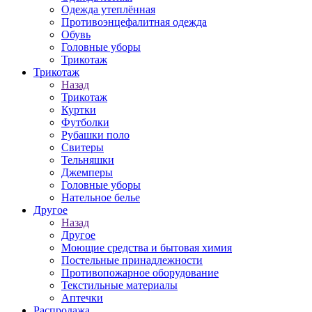
Одежда утеплённая
Противоэнцефалитная одежда
Обувь
Головные уборы
Трикотаж
Трикотаж
Назад
Трикотаж
Куртки
Футболки
Рубашки поло
Свитеры
Тельняшки
Джемперы
Головные уборы
Нательное белье
Другое
Назад
Другое
Моющие средства и бытовая химия
Постельные принадлежности
Противопожарное оборудование
Текстильные материалы
Аптечки
Распродажа