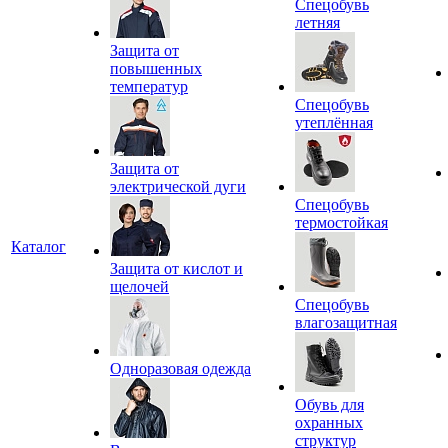
Спецобувь
летняя
Защита от
повышенных
температур
Спецобувь
утеплённая
Защита от
электрической дуги
Спецобувь
термостойкая
Каталог
Защита от кислот и
щелочей
Спецобувь
влагозащитная
Одноразовая одежда
Обувь для
охранных
структур