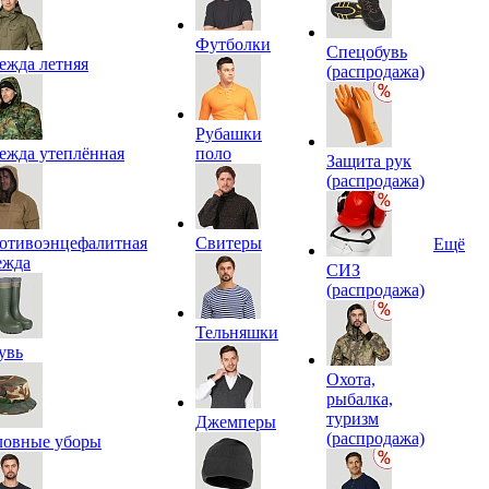
Футболки
Спецобувь
ежда летняя
(распродажа)
Рубашки
ежда утеплённая
поло
Защита рук
(распродажа)
отивоэнцефалитная
Свитеры
Ещё
ежда
СИЗ
(распродажа)
Тельняшки
увь
Охота,
рыбалка,
туризм
Джемперы
(распродажа)
ловные уборы