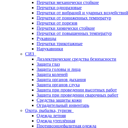
Перчатки механически стойкие
Перчатки одноразовые
Перчатки от вибраций и ударных воздействи
Перчатки от пониженных температур
Перчатки от порезов
Перчатки химически стойкие
Перчатки от повышенных температур
Рукавицы
Перчатки трикотажные
Нарукавники
СИЗ
Диэлектрические средства безопасности
Защита глаз
Защита головы и лица
Защита коленей
Защита органов дыхания
Защита органов слуха
Защита при проведении высотных работ
Защита при проведении сварочных работ
Средства защиты кожи
Оградительный инвентарь
Охота, рыбалка, туризм
Одежда летняя
Одежда утеплённая
Противоэнцефалитная одежда