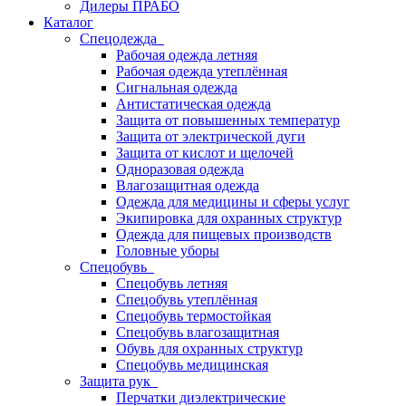
Дилеры ПРАБО
Каталог
Спецодежда
Рабочая одежда летняя
Рабочая одежда утеплённая
Сигнальная одежда
Антистатическая одежда
Защита от повышенных температур
Защита от электрической дуги
Защита от кислот и щелочей
Одноразовая одежда
Влагозащитная одежда
Одежда для медицины и сферы услуг
Экипировка для охранных структур
Одежда для пищевых производств
Головные уборы
Спецобувь
Спецобувь летняя
Спецобувь утеплённая
Спецобувь термостойкая
Спецобувь влагозащитная
Обувь для охранных структур
Спецобувь медицинская
Защита рук
Перчатки диэлектрические