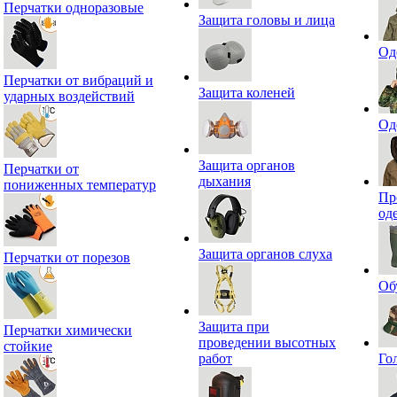
Перчатки одноразовые
Защита головы и лица
Од
Перчатки от вибраций и
Защита коленей
ударных воздействий
Од
Защита органов
Перчатки от
дыхания
пониженных температур
Пр
од
Защита органов слуха
Перчатки от порезов
Об
Защита при
Перчатки химически
проведении высотных
стойкие
работ
Го