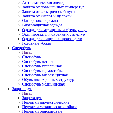
Антистатическая одежда
Защита от повышенных температур
Защита от электрической дуги
Защита от кислот и щелочей
Одноразовая одежда
Влагозащитная одежда
Одежда для медицины и сферы услуг
Экипировка для охранных структур
Одежда для пищевых производств
Головные уборы
Спецобувь
Назад
Спецобувь
Спецобувь летняя
Спецобувь утеплённая
Спецобувь термостойкая
Спецобувь влагозащитная
Обувь для охранных структур
Спецобувь медицинская
Защита рук
Назад
Защита рук
Перчатки диэлектрические
Перчатки механически стойкие
Перчатки одноразовые