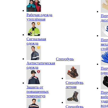
Рабочая одежда
Пер
утеплённая
диэ
Сигнальная
Пер
одежда
мех
сто
Спецобувь
Антистатическая
одежда
Пер
одн
Спецобувь
летняя
Защита от
повышенных
Пер
температур
виб
уда
воз
Спецобувь