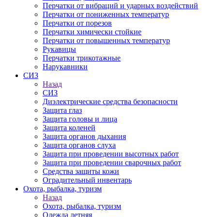
Перчатки от вибраций и ударных воздействий
Перчатки от пониженных температур
Перчатки от порезов
Перчатки химически стойкие
Перчатки от повышенных температур
Рукавицы
Перчатки трикотажные
Нарукавники
СИЗ
Назад
СИЗ
Диэлектрические средства безопасности
Защита глаз
Защита головы и лица
Защита коленей
Защита органов дыхания
Защита органов слуха
Защита при проведении высотных работ
Защита при проведении сварочных работ
Средства защиты кожи
Оградительный инвентарь
Охота, рыбалка, туризм
Назад
Охота, рыбалка, туризм
Одежда летняя