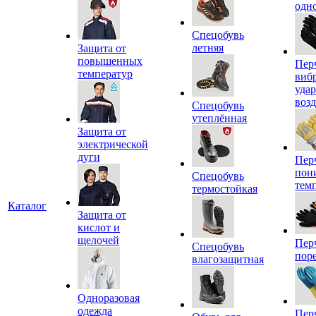
одн
Спецобувь
летняя
Защита от
повышенных
Пер
температур
виб
уда
воз
Спецобувь
утеплённая
Защита от
электрической
дуги
Пер
пон
Спецобувь
тем
термостойкая
Каталог
Защита от
кислот и
щелочей
Пер
Спецобувь
пор
влагозащитная
Одноразовая
одежда
Пер