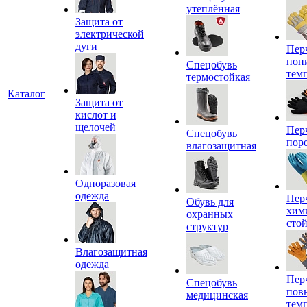
утеплённая
Защита от
электрической
дуги
Пер
пон
Спецобувь
тем
термостойкая
Каталог
Защита от
кислот и
щелочей
Пер
Спецобувь
пор
влагозащитная
Одноразовая
одежда
Пер
Обувь для
хим
охранных
сто
структур
Влагозащитная
одежда
Пер
Спецобувь
пов
медицинская
тем