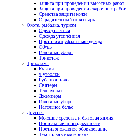
Защита при проведении высотных работ
Защита при проведении сварочных работ
Средства защиты кожи
Оградительный инвентарь
Охота, рыбалка, туризм
Одежда летняя
Одежда утеплённая
Противоэнцефалитная одежда
Обувь
Головные уборы
Трикотаж
Трикотаж
Куртки
Футболки
Рубашки поло
Свитеры
Тельняшки
Джемперы
Головные уборы
Нательное белье
Другое
Моющие средства и бытовая химия
Постельные принадлежности
Противопожарное оборудование
Текстильные материалы