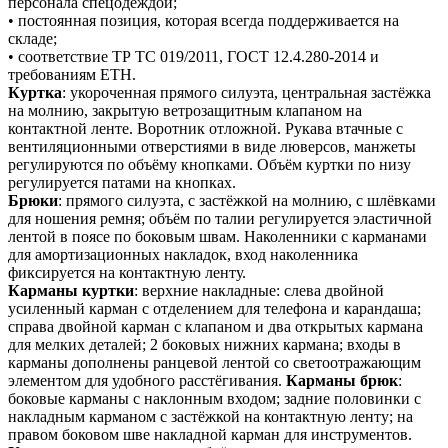
персонала спецодеждой;
• постоянная позиция, которая всегда поддерживается на
складе;
• соответствие ТР ТС 019/2011, ГОСТ 12.4.280-2014 и
требованиям ЕТН.
Куртка
: укороченная прямого силуэта, центральная застёжка
на молнию, закрытую ветрозащитным клапаном на
контактной ленте. Воротник отложной. Рукава втачные с
вентиляционными отверстиями в виде люверсов, манжеты
регулируются по объёму кнопками. Объём куртки по низу
регулируется патами на кнопках.
Брюки
: прямого силуэта, с застёжкой на молнию, с шлёвками
для ношения ремня; объём по талии регулируется эластичной
лентой в поясе по боковым швам. Наколенники с карманами
для амортизационных накладок, вход наколенника
фиксируется на контактную ленту.
Карманы куртки
: верхние накладные: слева двойной
усиленный карман с отделением для телефона и карандаша;
справа двойной карман с клапаном и два открытых кармана
для мелких деталей; 2 боковых нижних кармана; входы в
карманы дополнены ранцевой лентой со светоотражающим
элементом для удобного расстёгивания.
Карманы брюк
:
боковые карманы с наклонным входом; задние половинки с
накладным карманом с застёжкой на контактную ленту; на
правом боковом шве накладной карман для инструментов.