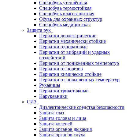
Спецобувь утеплённая
Спецобувь термостойкая
Спецобувь влагозащитная
Обувь для охранных структур
Спецобувь медицинская
Защита рук
Перчатки диэлектрические
Перчатки механически стойкие
Перчатки одноразовые
Перчатки от вибраций и ударных
воздействий
Перчатки от пониженных температур
Перчатки от порезов
Перчатки химически стойкие
Перчатки от повышенных температур
Рукавицы
Перчатки трикотажные
Нарукавники
СИЗ
Диэлектрические средства безопасности
Защита глаз
Защита головы и лица
Защита коленей
Защита органов дыхания
Защита органов слуха