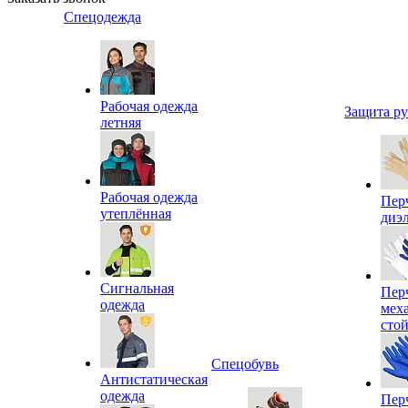
Спецодежда
Рабочая одежда
Защита р
летняя
Рабочая одежда
Пер
утеплённая
диэ
Сигнальная
Пер
одежда
мех
сто
Спецобувь
Антистатическая
одежда
Пер