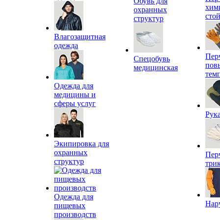
Обувь для
хим
охранных
сто
структур
Влагозащитная
одежда
Пер
Спецобувь
пов
медицинская
тем
Одежда для
медицины и
сферы услуг
Рук
Экипировка для
охранных
Пер
структур
три
Одежда для
Нар
пищевых
производств