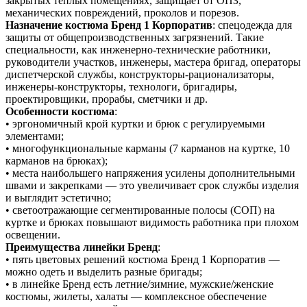
закрытых теплых помещениях, защищает от ОПЗ,
механических повреждений, проколов и порезов.
Назначение костюма Бренд 1 Корпоратив
: спецодежда для
защиты от общепроизводственных загрязнений. Такие
специальности, как инженерно-технические работники,
руководители участков, инженеры, мастера бригад, операторы
диспетчерской службы, конструкторы-рационализаторы,
инженеры-конструкторы, технологи, бригадиры,
проектировщики, прорабы, сметчики и др.
Особенности костюма
:
• эргономичный крой куртки и брюк с регулируемыми
элементами;
• многофункциональные карманы (7 карманов на куртке, 10
карманов на брюках);
• места наибольшего напряжения усилены дополнительными
швами и закрепками — это увеличивает срок службы изделия
и выглядит эстетично;
• светоотражающие сегментированные полосы (СОП) на
куртке и брюках повышают видимость работника при плохом
освещении.
Преимущества линейки Бренд
:
• пять цветовых решений костюма Бренд 1 Корпоратив —
можно одеть и выделить разные бригады;
• в линейке Бренд есть летние/зимние, мужские/женские
костюмы, жилеты, халаты — комплексное обеспечение