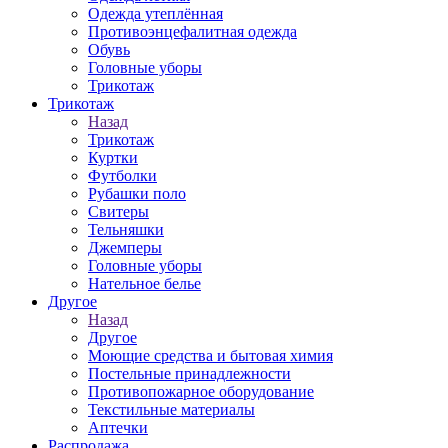
Одежда утеплённая
Противоэнцефалитная одежда
Обувь
Головные уборы
Трикотаж
Трикотаж
Назад
Трикотаж
Куртки
Футболки
Рубашки поло
Свитеры
Тельняшки
Джемперы
Головные уборы
Нательное белье
Другое
Назад
Другое
Моющие средства и бытовая химия
Постельные принадлежности
Противопожарное оборудование
Текстильные материалы
Аптечки
Распродажа