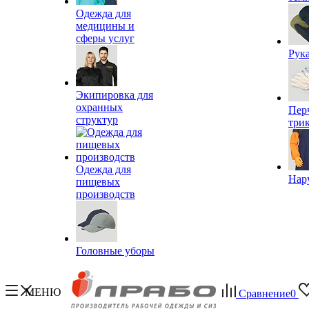
Одежда для
медицины и
сферы услуг
Рук
Экипировка для
охранных
Пер
структур
три
Одежда для
Нар
пищевых
производств
Головные уборы
МЕНЮ
Сравнение
0