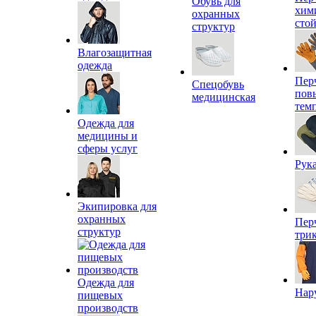
Обувь для
хим
охранных
сто
структур
Влагозащитная
одежда
Пер
Спецобувь
пов
медицинская
тем
Одежда для
медицины и
сферы услуг
Рук
Экипировка для
охранных
Пер
структур
три
Одежда для
Нар
пищевых
производств