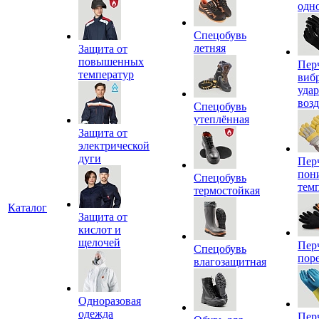
одн
Спецобувь
летняя
Защита от
повышенных
Пер
температур
виб
уда
воз
Спецобувь
утеплённая
Защита от
электрической
дуги
Пер
пон
Спецобувь
тем
термостойкая
Каталог
Защита от
кислот и
щелочей
Пер
Спецобувь
пор
влагозащитная
Одноразовая
одежда
Пер