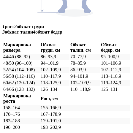
1
рост
2
обхват груди
3
обхват талии
4
обхват бедер
Маркировка
Обхват
Обхват
Обхват
размера
груди, см
талии, см
бедер, см
44/46 (88–92)
86–93,9
70–77,9
95–100,9
48/50 (96–100)
94–101,9
78–85,9
101–106,9
52/54 (104–108)
102–109,9
86–93,9
107–112,9
56/58 (112–116)
110–117,9
94–101,9
113–118,9
60/62 (120–124)
118–125,9
102–109,9
119–124,9
64/66 (128–132)
126–134
110–118,9
125–131
Маркировка
Рост, см
роста
158–164
155–166,9
170–176
167–178,9
182–188
179–191,0
196–200
193–202,9