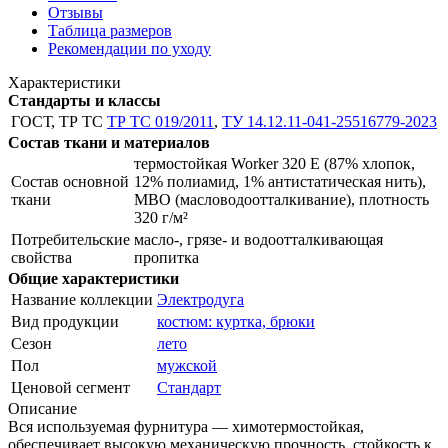
Отзывы
Таблица размеров
Рекомендации по уходу
Характеристики
Стандарты и классы
ГОСТ, ТР ТС
ТР ТС 019/2011
,
ТУ 14.12.11-041-25516779-2023
Состав ткани и материалов
термостойкая Worker 320 E (87% хлопок,
Состав основной
12% полиамид, 1% антистатическая нить),
ткани
МВО (масловодоотталкивание), плотность
320 г/м²
Потребительские
масло-, грязе- и водоотталкивающая
свойства
пропитка
Общие характеристики
Название коллекции
Электродуга
Вид продукции
костюм: куртка, брюки
Сезон
лето
Пол
мужской
Ценовой сегмент
Стандарт
Описание
Вся используемая фурнитура — химотермостойкая,
обеспечивает высокую механическую прочность, стойкость к