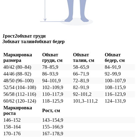
1
рост
2
обхват груди
3
обхват талии
4
обхват бедер
Маркировка
Обхват
Обхват
Обхват
размера
груди, см
талии, см
бедер, см
40/42 (80–84)
78–85,9
58–65,9
84–91,9
44/46 (88–92)
86–93,9
66–71,9
92–99,9
48/50 (96–100)
94–101,9
72–81,9
100–107,9
52/54 (104–108)
102–109,9
82–91,9
108–115,9
56/58 (112–116)
110–117,9
92–101,2
116–123,9
60/62 (120–124)
118–125,9
101,3–111,2
124–131,9
Маркировка
Рост, см
роста
146–152
143–154,9
158–164
155–166,9
170–176
167–178,9