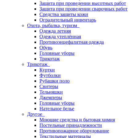
Защита при проведении высотных работ
Защита при проведении сварочных работ
Средства защиты кожи
Оградительный инвентарь
Охота, рыбалка, туризм
Одежда летняя
Одежда утеплённая
Противоэнцефалитная одежда
Обувь
Головные уборы
Трикотаж
Трикотаж
Куртки
Футболки
Рубашки поло
Свитеры
Тельняшки
Джемперы
Головные уборы
Нательное белье
Другое
Моющие средства и бытовая химия
Постельные принадлежности
Противопожарное оборудование
Текстильные материалы