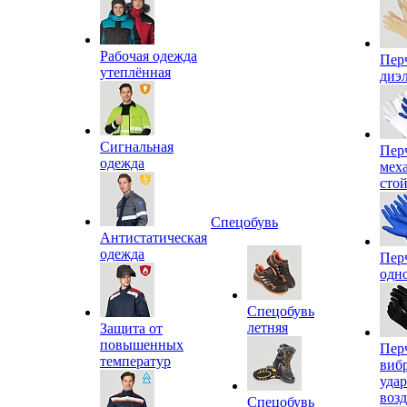
Рабочая одежда
Пер
утеплённая
диэ
Сигнальная
Пер
одежда
мех
сто
Спецобувь
Антистатическая
одежда
Пер
одн
Спецобувь
летняя
Защита от
повышенных
Пер
температур
виб
уда
воз
Спецобувь