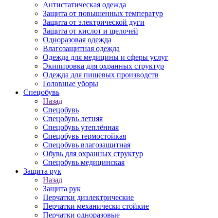
Антистатическая одежда
Защита от повышенных температур
Защита от электрической дуги
Защита от кислот и щелочей
Одноразовая одежда
Влагозащитная одежда
Одежда для медицины и сферы услуг
Экипировка для охранных структур
Одежда для пищевых производств
Головные уборы
Спецобувь
Назад
Спецобувь
Спецобувь летняя
Спецобувь утеплённая
Спецобувь термостойкая
Спецобувь влагозащитная
Обувь для охранных структур
Спецобувь медицинская
Защита рук
Назад
Защита рук
Перчатки диэлектрические
Перчатки механически стойкие
Перчатки одноразовые