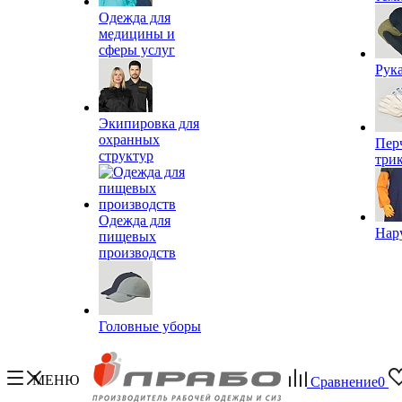
Одежда для
медицины и
сферы услуг
Рук
Экипировка для
охранных
Пер
структур
три
Одежда для
Нар
пищевых
производств
Головные уборы
МЕНЮ
Сравнение
0