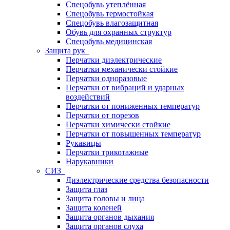
Спецобувь утеплённая
Спецобувь термостойкая
Спецобувь влагозащитная
Обувь для охранных структур
Спецобувь медицинская
Защита рук
Перчатки диэлектрические
Перчатки механически стойкие
Перчатки одноразовые
Перчатки от вибраций и ударных
воздействий
Перчатки от пониженных температур
Перчатки от порезов
Перчатки химически стойкие
Перчатки от повышенных температур
Рукавицы
Перчатки трикотажные
Нарукавники
СИЗ
Диэлектрические средства безопасности
Защита глаз
Защита головы и лица
Защита коленей
Защита органов дыхания
Защита органов слуха