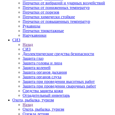
Перчатки от вибраций и ударных воздействий
Перчатки от пониженных температур
Перчатки от порезов
Перчатки химически стойкие
Перчатки от повышенных температур
Рукавицы
Перчатки трикотажные
Нарукавники
СИЗ
Назад
СИЗ
Диэлектрические средства безопасности
Защита глаз
Защита головы и лица
Защита коленей
Защита органов дыхания
Защита органов слуха
Защита при проведении высотных работ
Защита при проведении сварочных работ
Средства защиты кожи
Оградительный инвентарь
Охота, рыбалка, туризм
Назад
Охота, рыбалка, туризм
Одежда летняя