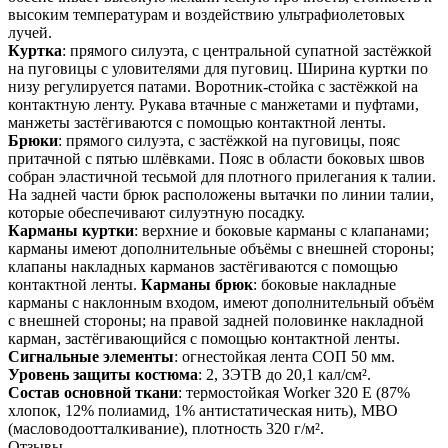
высоким температурам и воздействию ультрафиолетовых
лучей.
Куртка
: прямого силуэта, с центральной супатной застёжкой
на пуговицы с уловителями для пуговиц. Ширина куртки по
низу регулируется патами. Воротник-стойка с застёжкой на
контактную ленту. Рукава втачные с манжетами и пуфтами,
манжеты застёгиваются с помощью контактной ленты.
Брюки
: прямого силуэта, с застёжкой на пуговицы, пояс
притачной с пятью шлёвками. Пояс в области боковых швов
собран эластичной тесьмой для плотного прилегания к талии.
На задней части брюк расположены вытачки по линии талии,
которые обеспечивают силуэтную посадку.
Карманы куртки
: верхние и боковые карманы с клапанами;
карманы имеют дополнительные объёмы с внешней стороны;
клапаны накладных карманов застёгиваются с помощью
контактной ленты.
Карманы брюк
: боковые накладные
карманы с наклонным входом, имеют дополнительный объём
с внешней стороны; на правой задней половинке накладной
карман, застёгивающийся с помощью контактной ленты.
Сигнальные элементы
: огнестойкая лента СОП 50 мм.
Уровень защиты костюма
: 2, ЗЭТВ до 20,1 кал/см².
Состав основной ткани
: термостойкая Worker 320 E (87%
хлопок, 12% полиамид, 1% антистатическая нить), МВО
(масловодоотталкивание), плотность 320 г/м².
Отзывы