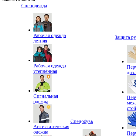
Спецодежда
Рабочая одежда
Защита р
летняя
Рабочая одежда
Пер
утеплённая
диэ
Сигнальная
Пер
одежда
мех
сто
Спецобувь
Антистатическая
одежда
Пер