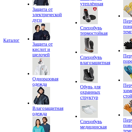
утеплённая
Защита от
электрической
дуги
Пер
пон
Спецобувь
тем
термостойкая
Каталог
Защита от
кислот и
щелочей
Пер
Спецобувь
пор
влагозащитная
Одноразовая
одежда
Пер
Обувь для
хим
охранных
сто
структур
Влагозащитная
одежда
Пер
Спецобувь
пов
медицинская
тем