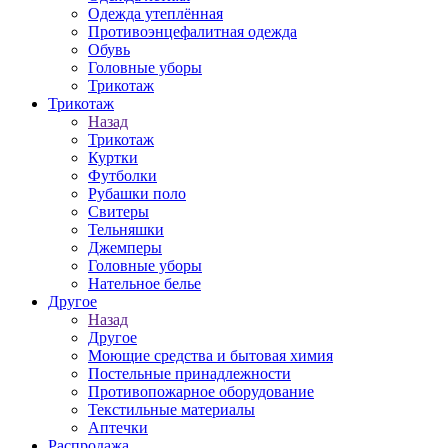
Одежда утеплённая
Противоэнцефалитная одежда
Обувь
Головные уборы
Трикотаж
Трикотаж
Назад
Трикотаж
Куртки
Футболки
Рубашки поло
Свитеры
Тельняшки
Джемперы
Головные уборы
Нательное белье
Другое
Назад
Другое
Моющие средства и бытовая химия
Постельные принадлежности
Противопожарное оборудование
Текстильные материалы
Аптечки
Распродажа