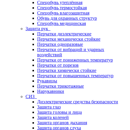
Спецобувь утеплённая
Спецобувь термостойкая
Спецобувь влагозащитная
Обувь для охранных структур
Спецобувь медицинская
Защита рук
Перчатки диэлектрические
Перчатки механически стойкие
Перчатки одноразовые
Перчатки от вибраций и ударных
воздействий
Перчатки от пониженных температур
Перчатки от порезов
Перчатки химически стойкие
Перчатки от повышенных температур
Рукавицы
Перчатки трикотажные
Нарукавники
СИЗ
Диэлектрические средства безопасности
Защита глаз
Защита головы и лица
Защита коленей
Защита органов дыхания
Защита органов слуха