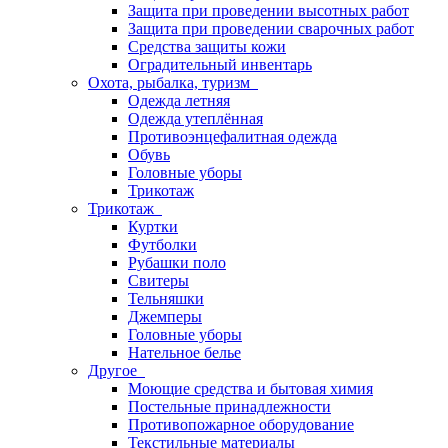
Защита при проведении высотных работ
Защита при проведении сварочных работ
Средства защиты кожи
Оградительный инвентарь
Охота, рыбалка, туризм
Одежда летняя
Одежда утеплённая
Противоэнцефалитная одежда
Обувь
Головные уборы
Трикотаж
Трикотаж
Куртки
Футболки
Рубашки поло
Свитеры
Тельняшки
Джемперы
Головные уборы
Нательное белье
Другое
Моющие средства и бытовая химия
Постельные принадлежности
Противопожарное оборудование
Текстильные материалы