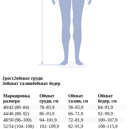
1
рост
2
обхват груди
3
обхват талии
4
обхват бедер
Маркировка
Обхват
Обхват
Обхват
размера
груди, см
талии, см
бедер, см
40/42 (80–84)
78–85,9
58–65,9
84–91,9
44/46 (88–92)
86–93,9
66–71,9
92–99,9
48/50 (96–100)
94–101,9
72–81,9
100–107,9
52/54 (104–108)
102–109,9
82–91,9
108–115,9