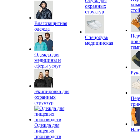
Обувь для
хим
охранных
сто
структур
Влагозащитная
одежда
Пер
Спецобувь
пов
медицинская
тем
Одежда для
медицины и
сферы услуг
Рук
Экипировка для
охранных
Пер
структур
три
Одежда для
Нар
пищевых
производств