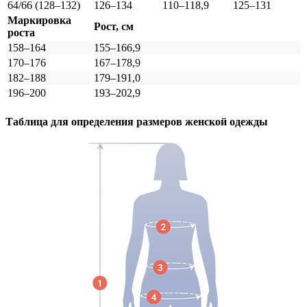
64/66 (128–132)
126–134
110–118,9
125–131
Маркировка
Рост, см
роста
158–164
155–166,9
170–176
167–178,9
182–188
179–191,0
196–200
193–202,9
Таблица для определения размеров
женской
одежды