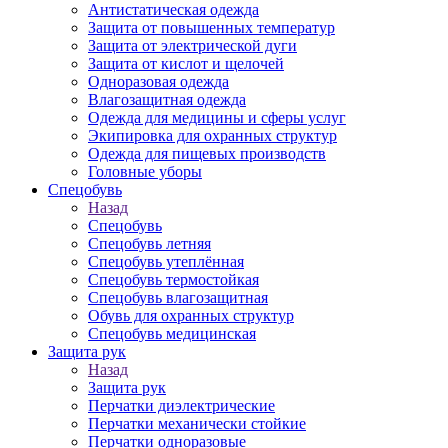
Антистатическая одежда
Защита от повышенных температур
Защита от электрической дуги
Защита от кислот и щелочей
Одноразовая одежда
Влагозащитная одежда
Одежда для медицины и сферы услуг
Экипировка для охранных структур
Одежда для пищевых производств
Головные уборы
Спецобувь
Назад
Спецобувь
Спецобувь летняя
Спецобувь утеплённая
Спецобувь термостойкая
Спецобувь влагозащитная
Обувь для охранных структур
Спецобувь медицинская
Защита рук
Назад
Защита рук
Перчатки диэлектрические
Перчатки механически стойкие
Перчатки одноразовые