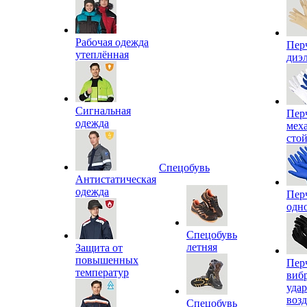
Рабочая одежда
Пер
утеплённая
диэ
Сигнальная
Пер
одежда
мех
сто
Спецобувь
Антистатическая
одежда
Пер
одн
Спецобувь
летняя
Защита от
повышенных
Пер
температур
виб
уда
воз
Спецобувь