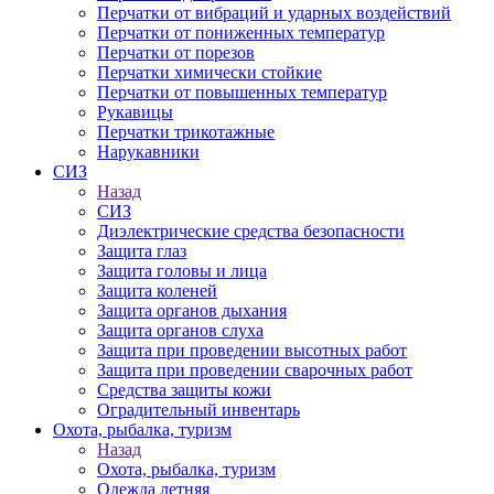
Перчатки от вибраций и ударных воздействий
Перчатки от пониженных температур
Перчатки от порезов
Перчатки химически стойкие
Перчатки от повышенных температур
Рукавицы
Перчатки трикотажные
Нарукавники
СИЗ
Назад
СИЗ
Диэлектрические средства безопасности
Защита глаз
Защита головы и лица
Защита коленей
Защита органов дыхания
Защита органов слуха
Защита при проведении высотных работ
Защита при проведении сварочных работ
Средства защиты кожи
Оградительный инвентарь
Охота, рыбалка, туризм
Назад
Охота, рыбалка, туризм
Одежда летняя