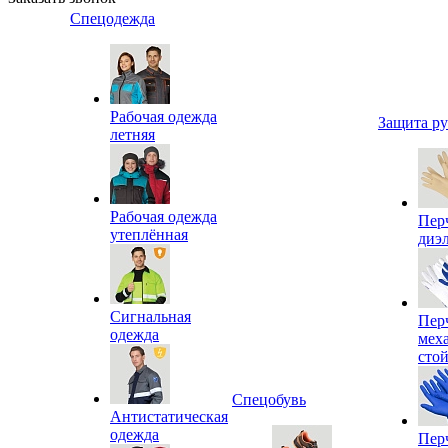
Спецодежда
Рабочая одежда
Защита р
летняя
Рабочая одежда
Пер
утеплённая
диэ
Сигнальная
Пер
одежда
мех
сто
Спецобувь
Антистатическая
одежда
Пер