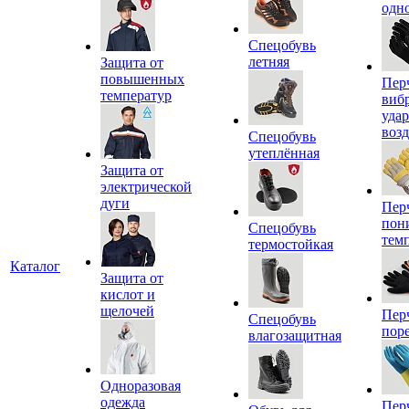
одн
Спецобувь
летняя
Защита от
повышенных
Пер
температур
виб
уда
воз
Спецобувь
утеплённая
Защита от
электрической
дуги
Пер
пон
Спецобувь
тем
термостойкая
Каталог
Защита от
кислот и
щелочей
Пер
Спецобувь
пор
влагозащитная
Одноразовая
одежда
Пер