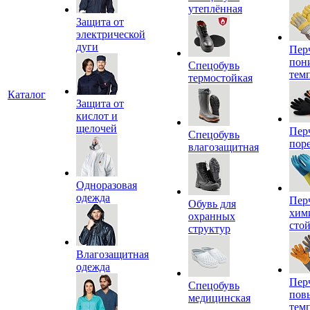
утеплённая
Защита от
электрической
дуги
Пер
пон
Спецобувь
тем
термостойкая
Каталог
Защита от
кислот и
щелочей
Пер
Спецобувь
пор
влагозащитная
Одноразовая
одежда
Пер
Обувь для
хим
охранных
сто
структур
Влагозащитная
одежда
Пер
Спецобувь
пов
медицинская
тем