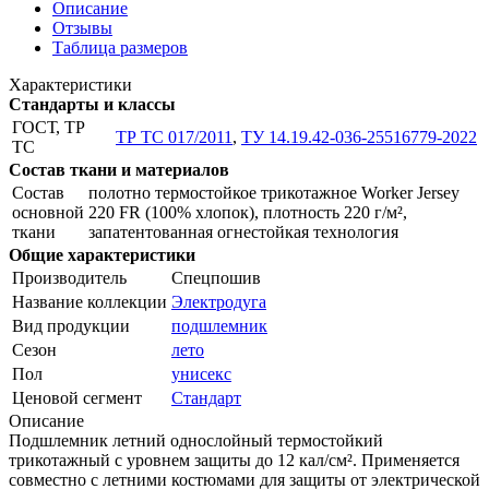
Описание
Отзывы
Таблица размеров
Характеристики
Стандарты и классы
ГОСТ, ТР
ТР ТС 017/2011
,
ТУ 14.19.42-036-25516779-2022
ТС
Состав ткани и материалов
Состав
полотно термостойкое трикотажное Worker Jersey
основной
220 FR (100% хлопок), плотность 220 г/м²,
ткани
запатентованная огнестойкая технология
Общие характеристики
Производитель
Спецпошив
Название коллекции
Электродуга
Вид продукции
подшлемник
Сезон
лето
Пол
унисекс
Ценовой сегмент
Стандарт
Описание
Подшлемник летний однослойный термостойкий
трикотажный с уровнем защиты до 12 кал/см². Применяется
совместно с летними костюмами для защиты от электрической