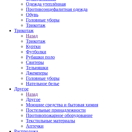
Одежда утеплённая
Противоэнцефалитная одежда
Обувь
Головные уборы
Трикотаж
Трикотаж
Назад
Трикотаж
Куртки
Футболки
Рубашки поло
Свитеры
Тельняшки
Джемперы
Головные уборы
Нательное белье
Другое
Назад
Другое
Моющие средства и бытовая химия
Постельные принадлежности
Противопожарное оборудование
Текстильные материалы
Аптечки
Распродажа