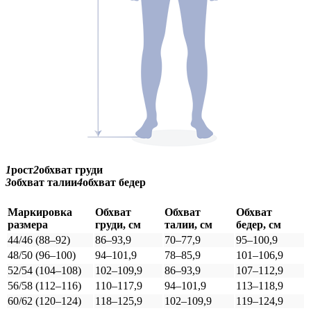
1
рост
2
обхват груди
3
обхват талии
4
обхват бедер
Маркировка
Обхват
Обхват
Обхват
размера
груди, см
талии, см
бедер, см
44/46 (88–92)
86–93,9
70–77,9
95–100,9
48/50 (96–100)
94–101,9
78–85,9
101–106,9
52/54 (104–108)
102–109,9
86–93,9
107–112,9
56/58 (112–116)
110–117,9
94–101,9
113–118,9
60/62 (120–124)
118–125,9
102–109,9
119–124,9