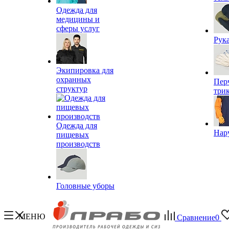
Одежда для
медицины и
сферы услуг
Рук
Экипировка для
охранных
Пер
структур
три
Одежда для
Нар
пищевых
производств
Головные уборы
МЕНЮ
Сравнение
0