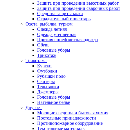
Защита при проведении высотных работ
Защита при проведении сварочных работ
Средства защиты кожи
Оградительный инвентарь
Охота, рыбалка, туризм
Одежда летняя
Одежда утеплённая
Противоэнцефалитная одежда
Обувь
Головные уборы
Трикотаж
Трикотаж
Куртки
Футболки
Рубашки поло
Свитеры
Тельняшки
Джемперы
Головные уборы
Нательное белье
Другое
Моющие средства и бытовая химия
Постельные принадлежности
Противопожарное оборудование
Текстильные материалы