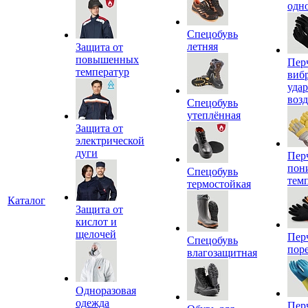
одн
Спецобувь
летняя
Защита от
повышенных
Пер
температур
виб
уда
воз
Спецобувь
утеплённая
Защита от
электрической
дуги
Пер
пон
Спецобувь
тем
термостойкая
Каталог
Защита от
кислот и
щелочей
Пер
Спецобувь
пор
влагозащитная
Одноразовая
одежда
Пер