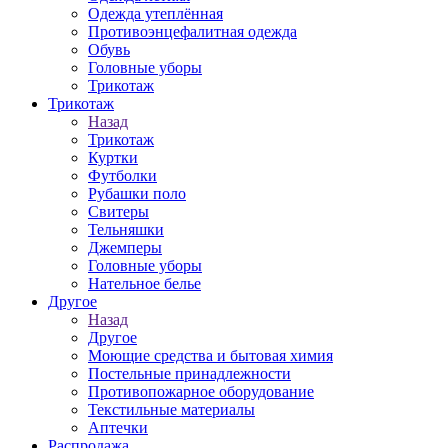
Одежда утеплённая
Противоэнцефалитная одежда
Обувь
Головные уборы
Трикотаж
Трикотаж
Назад
Трикотаж
Куртки
Футболки
Рубашки поло
Свитеры
Тельняшки
Джемперы
Головные уборы
Нательное белье
Другое
Назад
Другое
Моющие средства и бытовая химия
Постельные принадлежности
Противопожарное оборудование
Текстильные материалы
Аптечки
Распродажа