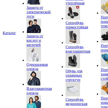
утеплённая
Защита от
электрической
дуги
Пер
пон
Спецобувь
тем
термостойкая
Каталог
Защита от
кислот и
щелочей
Пер
Спецобувь
пор
влагозащитная
Одноразовая
одежда
Пер
Обувь для
хим
охранных
сто
структур
Влагозащитная
одежда
Пер
Спецобувь
пов
медицинская
тем