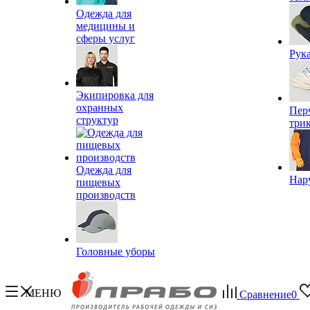
Одежда для
медицины и
сферы услуг
Рук
Экипировка для
охранных
Пер
структур
три
Одежда для
Нар
пищевых
производств
Головные уборы
МЕНЮ
Сравнение
0