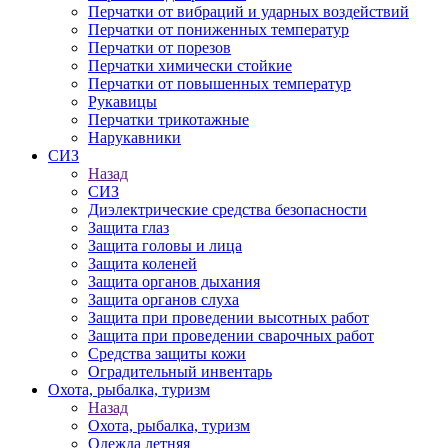
Перчатки от вибраций и ударных воздействий
Перчатки от пониженных температур
Перчатки от порезов
Перчатки химически стойкие
Перчатки от повышенных температур
Рукавицы
Перчатки трикотажные
Нарукавники
СИЗ
Назад
СИЗ
Диэлектрические средства безопасности
Защита глаз
Защита головы и лица
Защита коленей
Защита органов дыхания
Защита органов слуха
Защита при проведении высотных работ
Защита при проведении сварочных работ
Средства защиты кожи
Оградительный инвентарь
Охота, рыбалка, туризм
Назад
Охота, рыбалка, туризм
Одежда летняя