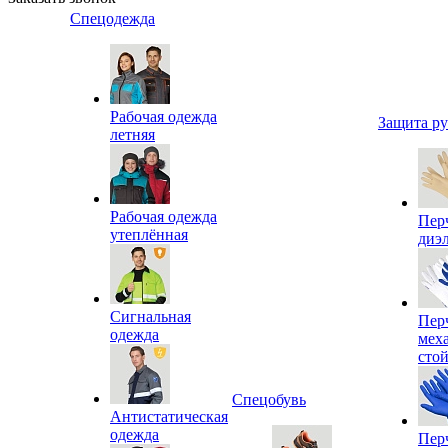
Спецодежда
Рабочая одежда
Защита р
летняя
Рабочая одежда
Пер
утеплённая
диэ
Сигнальная
Пер
одежда
мех
сто
Спецобувь
Антистатическая
одежда
Пер