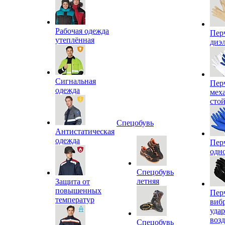
Рабочая одежда
Пер
утеплённая
диэ
Сигнальная
Пер
одежда
мех
сто
Спецобувь
Антистатическая
одежда
Пер
одн
Спецобувь
летняя
Защита от
повышенных
Пер
температур
виб
уда
воз
Спецобувь