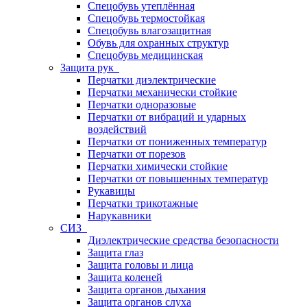
Спецобувь утеплённая
Спецобувь термостойкая
Спецобувь влагозащитная
Обувь для охранных структур
Спецобувь медицинская
Защита рук
Перчатки диэлектрические
Перчатки механически стойкие
Перчатки одноразовые
Перчатки от вибраций и ударных
воздействий
Перчатки от пониженных температур
Перчатки от порезов
Перчатки химически стойкие
Перчатки от повышенных температур
Рукавицы
Перчатки трикотажные
Нарукавники
СИЗ
Диэлектрические средства безопасности
Защита глаз
Защита головы и лица
Защита коленей
Защита органов дыхания
Защита органов слуха