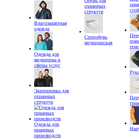
Обувь для
хим
охранных
сто
структур
Влагозащитная
одежда
Пер
Спецобувь
пов
медицинская
тем
Одежда для
медицины и
сферы услуг
Рук
Экипировка для
охранных
Пер
структур
три
Одежда для
Нар
пищевых
производств