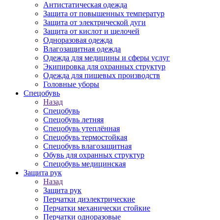
Антистатическая одежда
Защита от повышенных температур
Защита от электрической дуги
Защита от кислот и щелочей
Одноразовая одежда
Влагозащитная одежда
Одежда для медицины и сферы услуг
Экипировка для охранных структур
Одежда для пищевых производств
Головные уборы
Спецобувь
Назад
Спецобувь
Спецобувь летняя
Спецобувь утеплённая
Спецобувь термостойкая
Спецобувь влагозащитная
Обувь для охранных структур
Спецобувь медицинская
Защита рук
Назад
Защита рук
Перчатки диэлектрические
Перчатки механически стойкие
Перчатки одноразовые