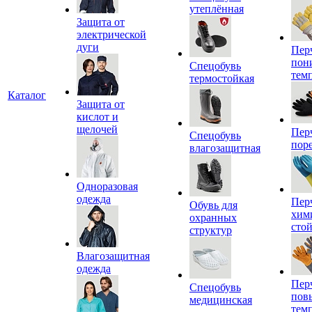
утеплённая
Защита от
электрической
дуги
Пер
пон
Спецобувь
тем
термостойкая
Каталог
Защита от
кислот и
щелочей
Пер
Спецобувь
пор
влагозащитная
Одноразовая
одежда
Пер
Обувь для
хим
охранных
сто
структур
Влагозащитная
одежда
Пер
Спецобувь
пов
медицинская
тем