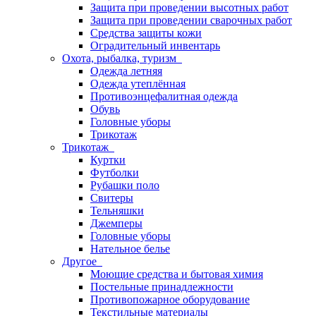
Защита при проведении высотных работ
Защита при проведении сварочных работ
Средства защиты кожи
Оградительный инвентарь
Охота, рыбалка, туризм
Одежда летняя
Одежда утеплённая
Противоэнцефалитная одежда
Обувь
Головные уборы
Трикотаж
Трикотаж
Куртки
Футболки
Рубашки поло
Свитеры
Тельняшки
Джемперы
Головные уборы
Нательное белье
Другое
Моющие средства и бытовая химия
Постельные принадлежности
Противопожарное оборудование
Текстильные материалы