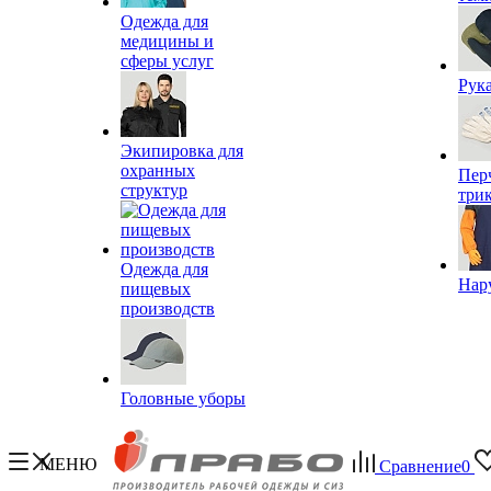
Одежда для
медицины и
сферы услуг
Рук
Экипировка для
охранных
Пер
структур
три
Одежда для
Нар
пищевых
производств
Головные уборы
МЕНЮ
Сравнение
0