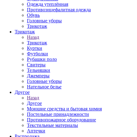
Одежда утеплённая
Противоэнцефалитная одежда
Обувь
Головные уборы
Трикотаж
Трикотаж
Назад
Трикотаж
Куртки
Футболки
Рубашки поло
Свитеры
Тельняшки
Джемперы
Головные уборы
Нательное белье
Другое
Назад
Другое
Моющие средства и бытовая химия
Постельные принадлежности
Противопожарное оборудование
Текстильные материалы
Аптечки
Распродажа