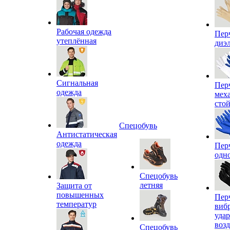
Рабочая одежда
Пер
утеплённая
диэ
Сигнальная
Пер
одежда
мех
сто
Спецобувь
Антистатическая
одежда
Пер
одн
Спецобувь
летняя
Защита от
повышенных
Пер
температур
виб
уда
воз
Спецобувь