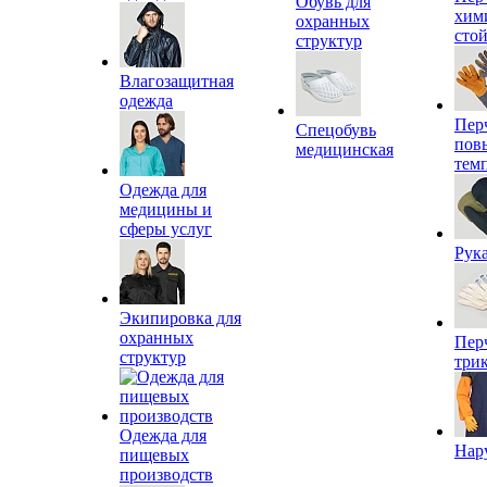
Обувь для
хим
охранных
сто
структур
Влагозащитная
одежда
Пер
Спецобувь
пов
медицинская
тем
Одежда для
медицины и
сферы услуг
Рук
Экипировка для
охранных
Пер
структур
три
Одежда для
Нар
пищевых
производств