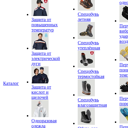
одн
Спецобувь
летняя
Защита от
повышенных
Пер
температур
виб
уда
воз
Спецобувь
утеплённая
Защита от
электрической
дуги
Пер
пон
Спецобувь
тем
термостойкая
Каталог
Защита от
кислот и
щелочей
Пер
Спецобувь
пор
влагозащитная
Одноразовая
одежда
Пер