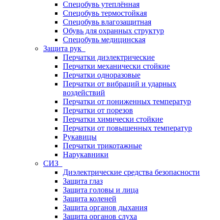
Спецобувь утеплённая
Спецобувь термостойкая
Спецобувь влагозащитная
Обувь для охранных структур
Спецобувь медицинская
Защита рук
Перчатки диэлектрические
Перчатки механически стойкие
Перчатки одноразовые
Перчатки от вибраций и ударных
воздействий
Перчатки от пониженных температур
Перчатки от порезов
Перчатки химически стойкие
Перчатки от повышенных температур
Рукавицы
Перчатки трикотажные
Нарукавники
СИЗ
Диэлектрические средства безопасности
Защита глаз
Защита головы и лица
Защита коленей
Защита органов дыхания
Защита органов слуха