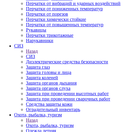
Перчатки от вибраций и ударных воздействий
Перчатки от пониженных температур
Перчатки от порезов
Перчатки химически стойкие
Перчатки от повышенных температур
Рукавицы
Перчатки трикотажные
Нарукавники
СИЗ
Назад
СИЗ
Диэлектрические средства безопасности
Защита глаз
Защита головы и лица
Защита коленей
Защита органов дыхания
Защита органов слуха
Защита при проведении высотных работ
Защита при проведении сварочных работ
Средства защиты кожи
Оградительный инвентарь
Охота, рыбалка, туризм
Назад
Охота, рыбалка, туризм
Одежда летняя