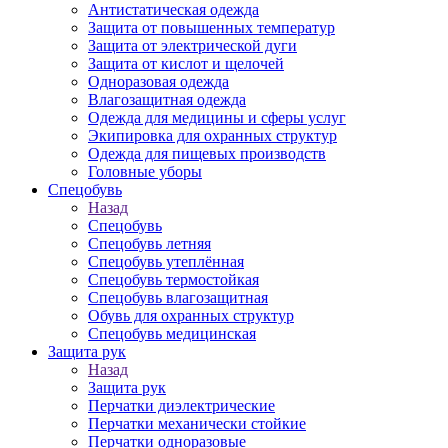
Антистатическая одежда
Защита от повышенных температур
Защита от электрической дуги
Защита от кислот и щелочей
Одноразовая одежда
Влагозащитная одежда
Одежда для медицины и сферы услуг
Экипировка для охранных структур
Одежда для пищевых производств
Головные уборы
Спецобувь
Назад
Спецобувь
Спецобувь летняя
Спецобувь утеплённая
Спецобувь термостойкая
Спецобувь влагозащитная
Обувь для охранных структур
Спецобувь медицинская
Защита рук
Назад
Защита рук
Перчатки диэлектрические
Перчатки механически стойкие
Перчатки одноразовые