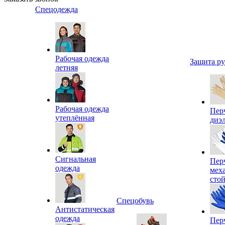
Спецодежда
Рабочая одежда
Защита р
летняя
Рабочая одежда
Пер
утеплённая
диэ
Сигнальная
Пер
одежда
мех
сто
Спецобувь
Антистатическая
одежда
Пер