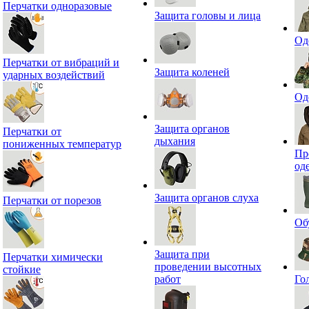
Перчатки одноразовые
Защита головы и лица
Од
Перчатки от вибраций и
Защита коленей
ударных воздействий
Од
Защита органов
Перчатки от
дыхания
пониженных температур
Пр
од
Защита органов слуха
Перчатки от порезов
Об
Защита при
Перчатки химически
проведении высотных
стойкие
работ
Го