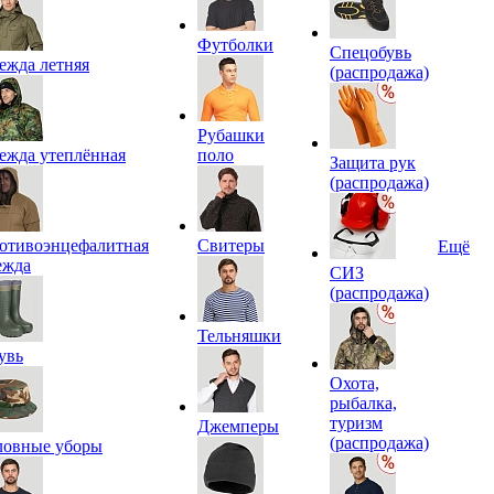
Футболки
Спецобувь
ежда летняя
(распродажа)
Рубашки
ежда утеплённая
поло
Защита рук
(распродажа)
отивоэнцефалитная
Свитеры
Ещё
ежда
СИЗ
(распродажа)
Тельняшки
увь
Охота,
рыбалка,
туризм
Джемперы
(распродажа)
ловные уборы