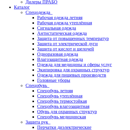
Дилеры ПРАБО
Каталог
Спецодежда
Рабочая одежда летняя
Рабочая одежда утеплённая
Сигнальная одежда
Антистатическая одежда
Защита от повышенных температур
Защита от электрической дуги
Защита от кислот и щелочей
Одноразовая одежда
Влагозащитная одежда
Одежда для медицины и сферы услуг
Экипировка для охранных структур
Одежда для пищевых производств
Головные уборы
Спецобувь
Спецобувь летняя
Спецобувь утеплённая
Спецобувь термостойкая
Спецобувь влагозащитная
Обувь для охранных структур
Спецобувь медицинская
Защита рук
Перчатки диэлектрические