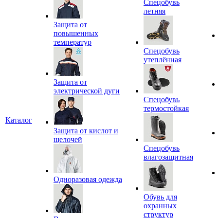
Спецобувь
летняя
Защита от
повышенных
температур
Спецобувь
утеплённая
Защита от
электрической дуги
Спецобувь
термостойкая
Каталог
Защита от кислот и
щелочей
Спецобувь
влагозащитная
Одноразовая одежда
Обувь для
охранных
структур