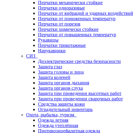
Перчатки механически стойкие
Перчатки одноразовые
Перчатки от вибраций и ударных воздействи
Перчатки от пониженных температур
Перчатки от порезов
Перчатки химически стойкие
Перчатки от повышенных температур
Рукавицы
Перчатки трикотажные
Нарукавники
СИЗ
Диэлектрические средства безопасности
Защита глаз
Защита головы и лица
Защита коленей
Защита органов дыхания
Защита органов слуха
Защита при проведении высотных работ
Защита при проведении сварочных работ
Средства защиты кожи
Оградительный инвентарь
Охота, рыбалка, туризм
Одежда летняя
Одежда утеплённая
Противоэнцефалитная одежда