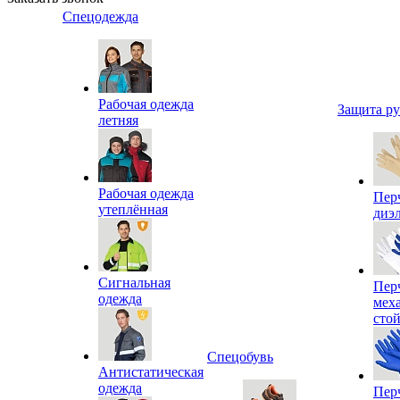
Спецодежда
Рабочая одежда
Защита р
летняя
Рабочая одежда
Пер
утеплённая
диэ
Сигнальная
Пер
одежда
мех
сто
Спецобувь
Антистатическая
одежда
Пер