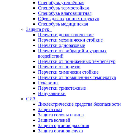
Спецобувь утеплённая
Спецобувь термостойкая
Спецобувь влагозащитная
Обувь для охранных структур
Спецобувь медицинская
Защита рук
Перчатки диэлектрические
Перчатки механически стойкие
Перчатки одноразовые
Перчатки от вибраций и ударных
воздействий
Перчатки от пониженных температур
Перчатки от порезов
Перчатки химически стойкие
Перчатки от повышенных температур
Рукавицы
Перчатки трикотажные
Нарукавники
СИЗ
Диэлектрические средства безопасности
Защита глаз
Защита головы и лица
Защита коленей
Защита органов дыхания
Защита органов слуха