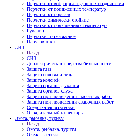
Перчатки от вибраций и ударных воздействий
Перчатки от пониженных температур
Перчатки от порезов
Перчатки химически стойкие
Перчатки от повышенных температур
Рукавицы
Перчатки трикотажные
Нарукавники
СИЗ
Назад
СИЗ
Диэлектрические средства безопасности
Защита глаз
Защита головы и лица
Защита коленей
Защита органов дыхания
Защита органов слуха
Защита при проведении высотных работ
Защита при проведении сварочных работ
Средства защиты кожи
Оградительный инвентарь
Охота, рыбалка, туризм
Назад
Охота, рыбалка, туризм
Одежда летняя