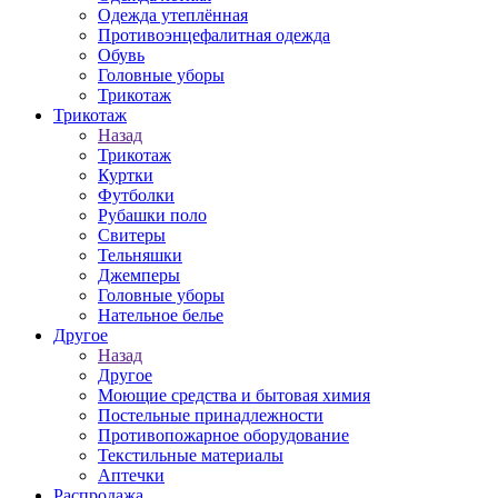
Одежда утеплённая
Противоэнцефалитная одежда
Обувь
Головные уборы
Трикотаж
Трикотаж
Назад
Трикотаж
Куртки
Футболки
Рубашки поло
Свитеры
Тельняшки
Джемперы
Головные уборы
Нательное белье
Другое
Назад
Другое
Моющие средства и бытовая химия
Постельные принадлежности
Противопожарное оборудование
Текстильные материалы
Аптечки
Распродажа