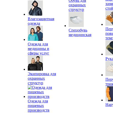
Обувь для
хим
охранных
сто
структур
Влагозащитная
одежда
Пер
Спецобувь
пов
медицинская
тем
Одежда для
медицины и
сферы услуг
Рук
Экипировка для
охранных
Пер
структур
три
Одежда для
Нар
пищевых
производств