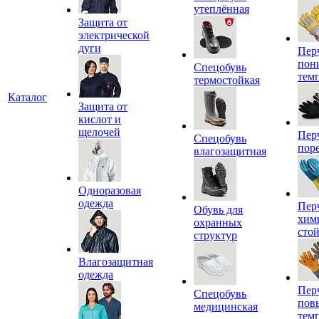
утеплённая
Защита от
электрической
дуги
Пер
пон
Спецобувь
тем
термостойкая
Каталог
Защита от
кислот и
щелочей
Пер
Спецобувь
пор
влагозащитная
Одноразовая
одежда
Пер
Обувь для
хим
охранных
сто
структур
Влагозащитная
одежда
Пер
Спецобувь
пов
медицинская
тем