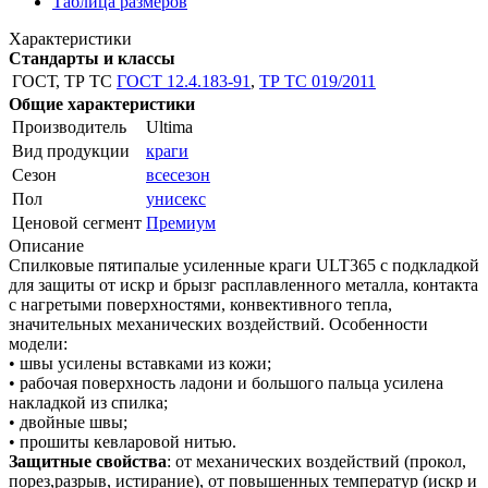
Таблица размеров
Характеристики
Стандарты и классы
ГОСТ, ТР ТС
ГОСТ 12.4.183-91
,
ТР ТС 019/2011
Общие характеристики
Производитель
Ultima
Вид продукции
краги
Сезон
всесезон
Пол
унисекс
Ценовой сегмент
Премиум
Описание
Спилковые пятипалые усиленные краги ULT365 с подкладкой
для защиты от искр и брызг расплавленного металла, контакта
с нагретыми поверхностями, конвективного тепла,
значительных механических воздействий. Особенности
модели:
• швы усилены вставками из кожи;
• рабочая поверхность ладони и большого пальца усилена
накладкой из спилка;
• двойные швы;
• прошиты кевларовой нитью.
Защитные свойства
: от механических воздействий (прокол,
порез,разрыв, истирание), от повышенных температур (искр и