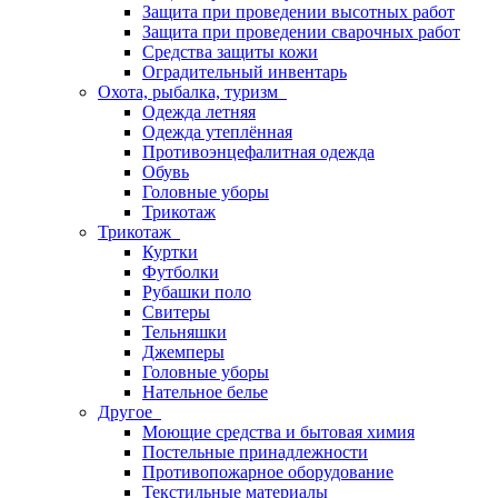
Защита при проведении высотных работ
Защита при проведении сварочных работ
Средства защиты кожи
Оградительный инвентарь
Охота, рыбалка, туризм
Одежда летняя
Одежда утеплённая
Противоэнцефалитная одежда
Обувь
Головные уборы
Трикотаж
Трикотаж
Куртки
Футболки
Рубашки поло
Свитеры
Тельняшки
Джемперы
Головные уборы
Нательное белье
Другое
Моющие средства и бытовая химия
Постельные принадлежности
Противопожарное оборудование
Текстильные материалы