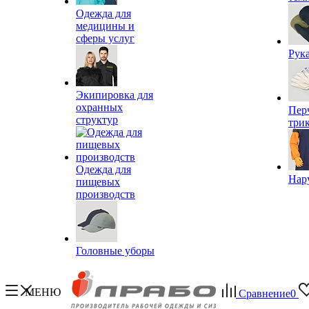
Одежда для
медицины и
сферы услуг
Рук
Экипировка для
охранных
Пер
структур
три
Одежда для
Нар
пищевых
производств
Головные уборы
МЕНЮ
Сравнение
0