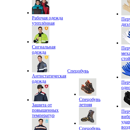
Рабочая одежда
Пер
утеплённая
диэ
Сигнальная
Пер
одежда
мех
сто
Спецобувь
Антистатическая
одежда
Пер
одн
Спецобувь
летняя
Защита от
повышенных
Пер
температур
виб
уда
воз
Спецобувь