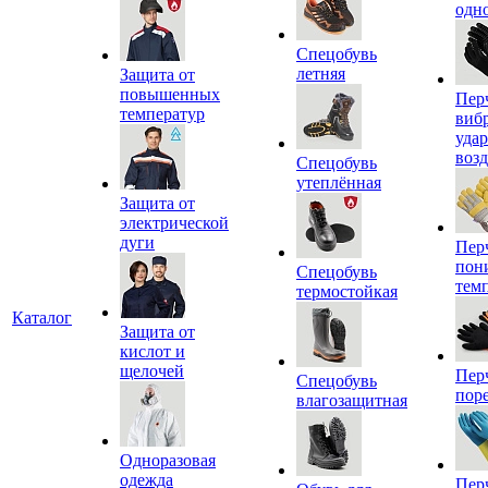
одн
Спецобувь
летняя
Защита от
повышенных
Пер
температур
виб
уда
воз
Спецобувь
утеплённая
Защита от
электрической
дуги
Пер
пон
Спецобувь
тем
термостойкая
Каталог
Защита от
кислот и
щелочей
Пер
Спецобувь
пор
влагозащитная
Одноразовая
одежда
Пер