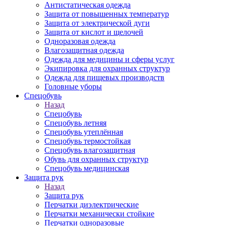
Антистатическая одежда
Защита от повышенных температур
Защита от электрической дуги
Защита от кислот и щелочей
Одноразовая одежда
Влагозащитная одежда
Одежда для медицины и сферы услуг
Экипировка для охранных структур
Одежда для пищевых производств
Головные уборы
Спецобувь
Назад
Спецобувь
Спецобувь летняя
Спецобувь утеплённая
Спецобувь термостойкая
Спецобувь влагозащитная
Обувь для охранных структур
Спецобувь медицинская
Защита рук
Назад
Защита рук
Перчатки диэлектрические
Перчатки механически стойкие
Перчатки одноразовые