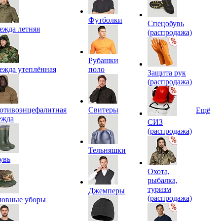
Футболки
Спецобувь
ежда летняя
(распродажа)
Рубашки
ежда утеплённая
поло
Защита рук
(распродажа)
отивоэнцефалитная
Свитеры
Ещё
ежда
СИЗ
(распродажа)
Тельняшки
увь
Охота,
рыбалка,
туризм
Джемперы
(распродажа)
ловные уборы