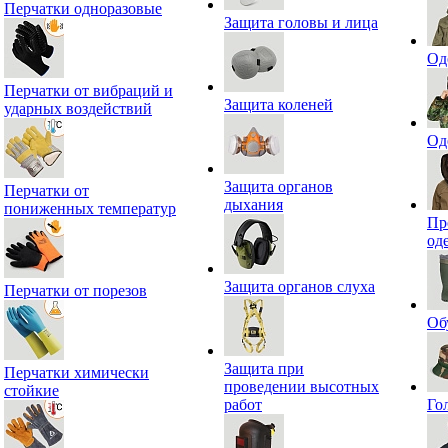
Перчатки одноразовые
Защита головы и лица
Од
Перчатки от вибраций и
Защита коленей
ударных воздействий
Од
Защита органов
Перчатки от
дыхания
пониженных температур
Пр
од
Защита органов слуха
Перчатки от порезов
Об
Защита при
Перчатки химически
проведении высотных
стойкие
работ
Го