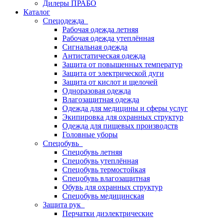
Дилеры ПРАБО
Каталог
Спецодежда
Рабочая одежда летняя
Рабочая одежда утеплённая
Сигнальная одежда
Антистатическая одежда
Защита от повышенных температур
Защита от электрической дуги
Защита от кислот и щелочей
Одноразовая одежда
Влагозащитная одежда
Одежда для медицины и сферы услуг
Экипировка для охранных структур
Одежда для пищевых производств
Головные уборы
Спецобувь
Спецобувь летняя
Спецобувь утеплённая
Спецобувь термостойкая
Спецобувь влагозащитная
Обувь для охранных структур
Спецобувь медицинская
Защита рук
Перчатки диэлектрические