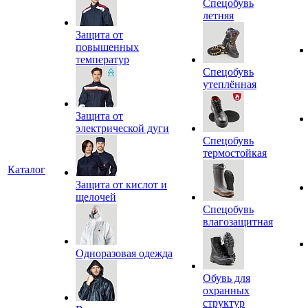
Спецобувь
летняя
Защита от
повышенных
температур
Спецобувь
утеплённая
Защита от
электрической дуги
Спецобувь
термостойкая
Каталог
Защита от кислот и
щелочей
Спецобувь
влагозащитная
Одноразовая одежда
Обувь для
охранных
структур