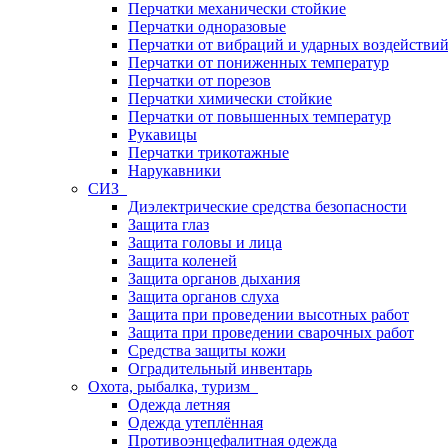
Перчатки механически стойкие
Перчатки одноразовые
Перчатки от вибраций и ударных воздействи
Перчатки от пониженных температур
Перчатки от порезов
Перчатки химически стойкие
Перчатки от повышенных температур
Рукавицы
Перчатки трикотажные
Нарукавники
СИЗ
Диэлектрические средства безопасности
Защита глаз
Защита головы и лица
Защита коленей
Защита органов дыхания
Защита органов слуха
Защита при проведении высотных работ
Защита при проведении сварочных работ
Средства защиты кожи
Оградительный инвентарь
Охота, рыбалка, туризм
Одежда летняя
Одежда утеплённая
Противоэнцефалитная одежда