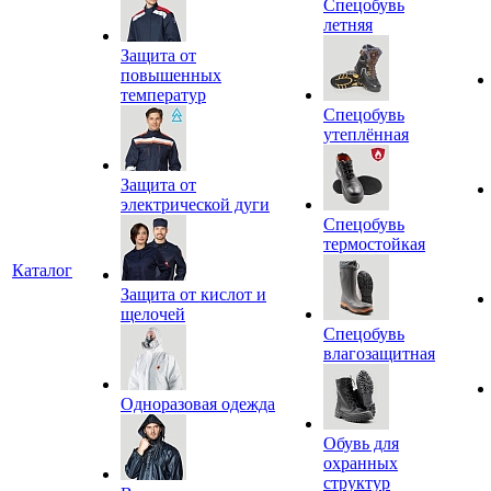
Спецобувь
летняя
Защита от
повышенных
температур
Спецобувь
утеплённая
Защита от
электрической дуги
Спецобувь
термостойкая
Каталог
Защита от кислот и
щелочей
Спецобувь
влагозащитная
Одноразовая одежда
Обувь для
охранных
структур