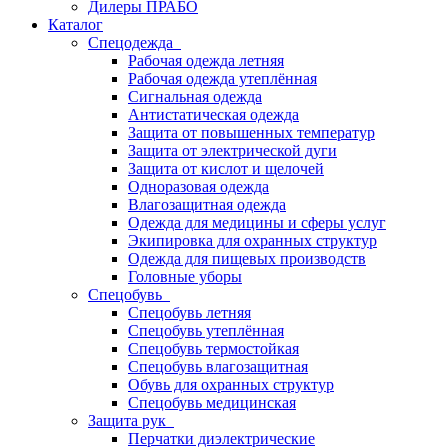
Дилеры ПРАБО
Каталог
Спецодежда
Рабочая одежда летняя
Рабочая одежда утеплённая
Сигнальная одежда
Антистатическая одежда
Защита от повышенных температур
Защита от электрической дуги
Защита от кислот и щелочей
Одноразовая одежда
Влагозащитная одежда
Одежда для медицины и сферы услуг
Экипировка для охранных структур
Одежда для пищевых производств
Головные уборы
Спецобувь
Спецобувь летняя
Спецобувь утеплённая
Спецобувь термостойкая
Спецобувь влагозащитная
Обувь для охранных структур
Спецобувь медицинская
Защита рук
Перчатки диэлектрические