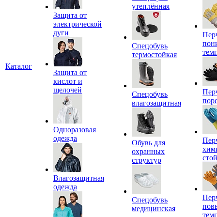
утеплённая
Защита от
электрической
дуги
Пер
пон
Спецобувь
тем
термостойкая
Каталог
Защита от
кислот и
щелочей
Пер
Спецобувь
пор
влагозащитная
Одноразовая
одежда
Пер
Обувь для
хим
охранных
сто
структур
Влагозащитная
одежда
Пер
Спецобувь
пов
медицинская
тем