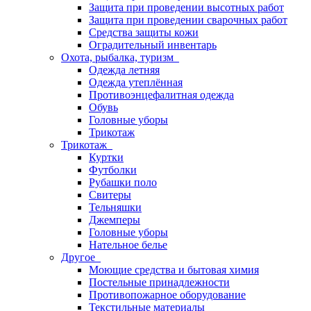
Защита при проведении высотных работ
Защита при проведении сварочных работ
Средства защиты кожи
Оградительный инвентарь
Охота, рыбалка, туризм
Одежда летняя
Одежда утеплённая
Противоэнцефалитная одежда
Обувь
Головные уборы
Трикотаж
Трикотаж
Куртки
Футболки
Рубашки поло
Свитеры
Тельняшки
Джемперы
Головные уборы
Нательное белье
Другое
Моющие средства и бытовая химия
Постельные принадлежности
Противопожарное оборудование
Текстильные материалы