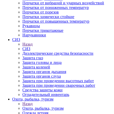
Перчатки от вибраций и ударных воздействий
Перчатки от пониженных температур
Перчатки от порезов
Перчатки химически стойкие
Перчатки от повышенных температур
Рукавицы
Перчатки трикотажные
Нарукавники
СИЗ
Назад
СИЗ
Диэлектрические средства безопасности
Защита глаз
Защита головы и лица
Защита коленей
Защита органов дыхания
Защита органов слуха
Защита при проведении высотных работ
Защита при проведении сварочных работ
Средства защиты кожи
Оградительный инвентарь
Охота, рыбалка, туризм
Назад
Охота, рыбалка, туризм
Одежда летняя