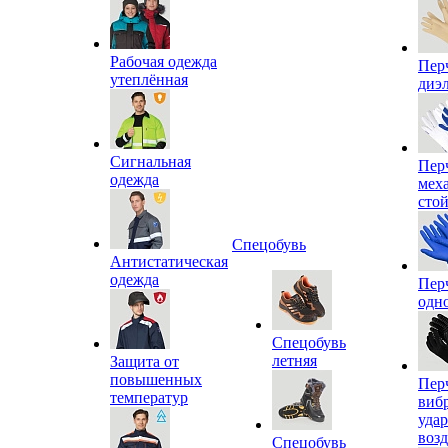
Рабочая одежда
Пер
утеплённая
диэ
Сигнальная
Пер
одежда
мех
сто
Спецобувь
Антистатическая
одежда
Пер
одн
Спецобувь
летняя
Защита от
повышенных
Пер
температур
виб
уда
воз
Спецобувь