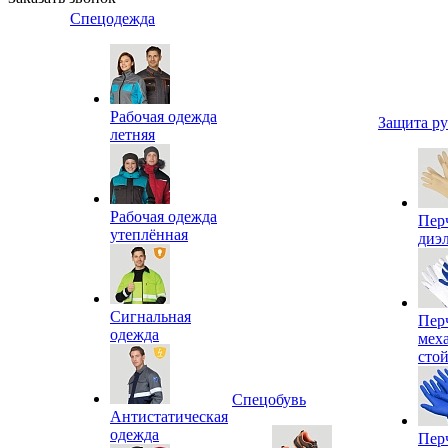
Спецодежда
Рабочая одежда
Защита р
летняя
Рабочая одежда
Пер
утеплённая
диэ
Сигнальная
Пер
одежда
мех
сто
Спецобувь
Антистатическая
одежда
Пер