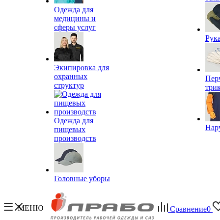
Одежда для
медицины и
сферы услуг
Рук
Экипировка для
охранных
Пер
структур
три
Одежда для
Нар
пищевых
производств
Головные уборы
МЕНЮ
Сравнение
0