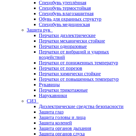
Спецобувь утеплённая
Спецобувь термостойкая
Спецобувь влагозащитная
Обувь для охранных структур
Спецобувь медицинская
Защита рук
Перчатки диэлектрические
Перчатки механически стойкие
Перчатки одноразовые
Перчатки от вибраций и ударных
воздействий
Перчатки от пониженных температур
Перчатки от порезов
Перчатки химически стойкие
Перчатки от повышенных температур
Рукавицы
Перчатки трикотажные
Нарукавники
СИЗ
Диэлектрические средства безопасности
Защита глаз
Защита головы и лица
Защита коленей
Защита органов дыхания
Защита органов слуха