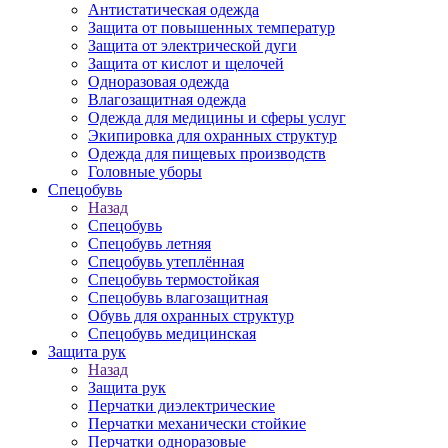
Антистатическая одежда
Защита от повышенных температур
Защита от электрической дуги
Защита от кислот и щелочей
Одноразовая одежда
Влагозащитная одежда
Одежда для медицины и сферы услуг
Экипировка для охранных структур
Одежда для пищевых производств
Головные уборы
Спецобувь
Назад
Спецобувь
Спецобувь летняя
Спецобувь утеплённая
Спецобувь термостойкая
Спецобувь влагозащитная
Обувь для охранных структур
Спецобувь медицинская
Защита рук
Назад
Защита рук
Перчатки диэлектрические
Перчатки механически стойкие
Перчатки одноразовые