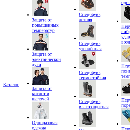
одн
Спецобувь
летняя
Защита от
повышенных
Пер
температур
виб
уда
воз
Спецобувь
утеплённая
Защита от
электрической
дуги
Пер
пон
Спецобувь
тем
термостойкая
Каталог
Защита от
кислот и
щелочей
Пер
Спецобувь
пор
влагозащитная
Одноразовая
одежда
Пер