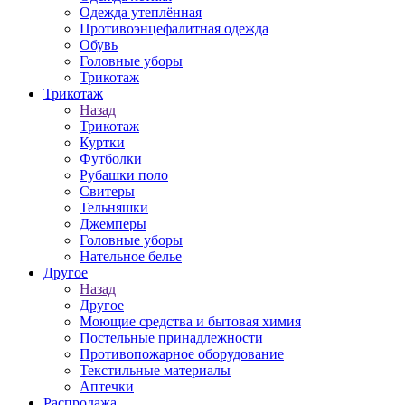
Одежда утеплённая
Противоэнцефалитная одежда
Обувь
Головные уборы
Трикотаж
Трикотаж
Назад
Трикотаж
Куртки
Футболки
Рубашки поло
Свитеры
Тельняшки
Джемперы
Головные уборы
Нательное белье
Другое
Назад
Другое
Моющие средства и бытовая химия
Постельные принадлежности
Противопожарное оборудование
Текстильные материалы
Аптечки
Распродажа