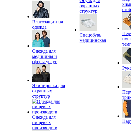
Обувь для
хим
охранных
сто
структур
Влагозащитная
одежда
Пер
Спецобувь
пов
медицинская
тем
Одежда для
медицины и
сферы услуг
Рук
Экипировка для
охранных
Пер
структур
три
Одежда для
Нар
пищевых
производств