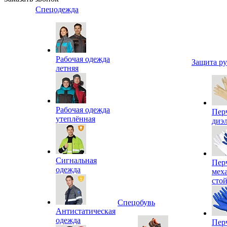
Спецодежда
Рабочая одежда
Защита р
летняя
Рабочая одежда
Пер
утеплённая
диэ
Сигнальная
Пер
одежда
мех
сто
Спецобувь
Антистатическая
одежда
Пер