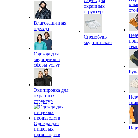
Обувь для
хим
охранных
сто
структур
Влагозащитная
одежда
Пер
Спецобувь
пов
медицинская
тем
Одежда для
медицины и
сферы услуг
Рук
Экипировка для
охранных
Пер
структур
три
Одежда для
Нар
пищевых
производств