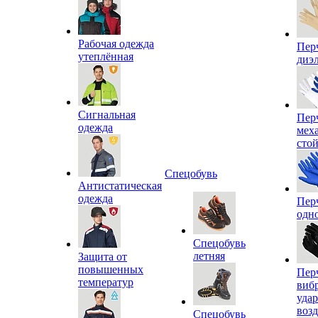
Рабочая одежда
Пер
утеплённая
диэ
Сигнальная
Пер
одежда
мех
сто
Спецобувь
Антистатическая
одежда
Пер
одн
Спецобувь
летняя
Защита от
повышенных
Пер
температур
виб
уда
воз
Спецобувь