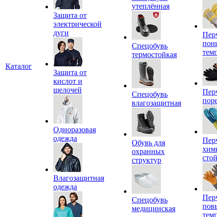
утеплённая
Защита от
электрической
дуги
Пер
пон
Спецобувь
тем
термостойкая
Каталог
Защита от
кислот и
щелочей
Пер
Спецобувь
пор
влагозащитная
Одноразовая
одежда
Пер
Обувь для
хим
охранных
сто
структур
Влагозащитная
одежда
Пер
Спецобувь
пов
медицинская
тем