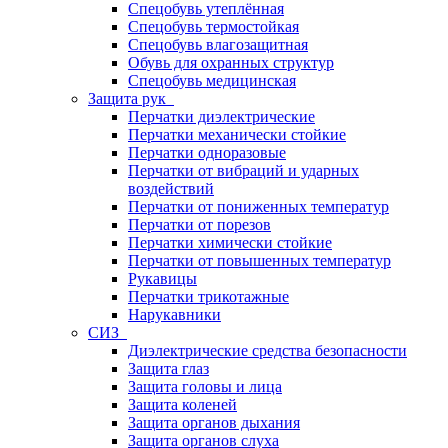
Спецобувь утеплённая
Спецобувь термостойкая
Спецобувь влагозащитная
Обувь для охранных структур
Спецобувь медицинская
Защита рук
Перчатки диэлектрические
Перчатки механически стойкие
Перчатки одноразовые
Перчатки от вибраций и ударных
воздействий
Перчатки от пониженных температур
Перчатки от порезов
Перчатки химически стойкие
Перчатки от повышенных температур
Рукавицы
Перчатки трикотажные
Нарукавники
СИЗ
Диэлектрические средства безопасности
Защита глаз
Защита головы и лица
Защита коленей
Защита органов дыхания
Защита органов слуха