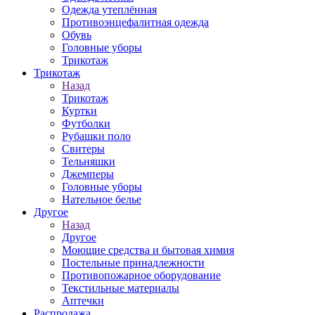
Одежда утеплённая
Противоэнцефалитная одежда
Обувь
Головные уборы
Трикотаж
Трикотаж
Назад
Трикотаж
Куртки
Футболки
Рубашки поло
Свитеры
Тельняшки
Джемперы
Головные уборы
Нательное белье
Другое
Назад
Другое
Моющие средства и бытовая химия
Постельные принадлежности
Противопожарное оборудование
Текстильные материалы
Аптечки
Распродажа