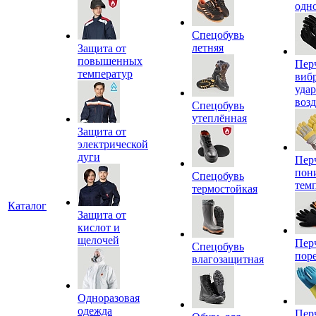
одн
Спецобувь
летняя
Защита от
повышенных
Пер
температур
виб
уда
воз
Спецобувь
утеплённая
Защита от
электрической
дуги
Пер
пон
Спецобувь
тем
термостойкая
Каталог
Защита от
кислот и
щелочей
Пер
Спецобувь
пор
влагозащитная
Одноразовая
одежда
Пер