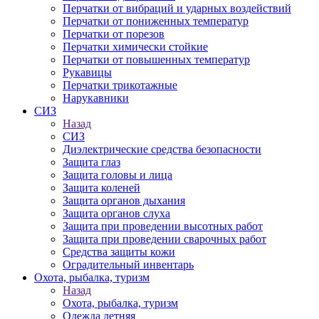
Перчатки от вибраций и ударных воздействий
Перчатки от пониженных температур
Перчатки от порезов
Перчатки химически стойкие
Перчатки от повышенных температур
Рукавицы
Перчатки трикотажные
Нарукавники
СИЗ
Назад
СИЗ
Диэлектрические средства безопасности
Защита глаз
Защита головы и лица
Защита коленей
Защита органов дыхания
Защита органов слуха
Защита при проведении высотных работ
Защита при проведении сварочных работ
Средства защиты кожи
Оградительный инвентарь
Охота, рыбалка, туризм
Назад
Охота, рыбалка, туризм
Одежда летняя