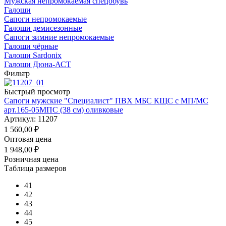
Мужская непромокаемая спецобувь
Галоши
Сапоги непромокаемые
Галоши демисезонные
Сапоги зимние непромокаемые
Галоши чёрные
Галоши Sardonix
Галоши Дюна-АСТ
Фильтр
Быстрый просмотр
Сапоги мужские "Специалист" ПВХ МБС КЩС с МП/МС
арт.165-05МПС (38 см) оливковые
Артикул: 11207
1 560,00
₽
Оптовая цена
1 948,00
₽
Розничная цена
Таблица размеров
41
42
43
44
45