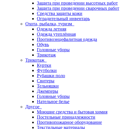
Защита при проведении высотных работ
Защита при проведении сварочных работ
Средства защиты кожи
Оградительный инвентарь
Охота, рыбалка, туризм
Одежда летняя
Одежда утеплённая
Противоэнцефалитная одежда
Обувь
Головные уборы
Трикотаж
Трикотаж
Куртки
Футболки
Рубашки поло
Свитеры
Тельняшки
Джемперы
Головные уборы
Нательное белье
Другое
Моющие средства и бытовая химия
Постельные принадлежности
Противопожарное оборудование
Текстильные материалы