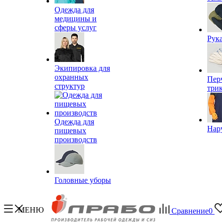
Одежда для
медицины и
сферы услуг
Рук
Экипировка для
охранных
Пер
структур
три
Одежда для
Нар
пищевых
производств
Головные уборы
МЕНЮ
Сравнение
0