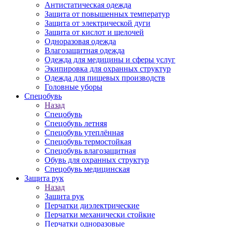
Антистатическая одежда
Защита от повышенных температур
Защита от электрической дуги
Защита от кислот и щелочей
Одноразовая одежда
Влагозащитная одежда
Одежда для медицины и сферы услуг
Экипировка для охранных структур
Одежда для пищевых производств
Головные уборы
Спецобувь
Назад
Спецобувь
Спецобувь летняя
Спецобувь утеплённая
Спецобувь термостойкая
Спецобувь влагозащитная
Обувь для охранных структур
Спецобувь медицинская
Защита рук
Назад
Защита рук
Перчатки диэлектрические
Перчатки механически стойкие
Перчатки одноразовые