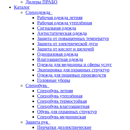
Дилеры ПРАБО
Каталог
Спецодежда
Рабочая одежда летняя
Рабочая одежда утеплённая
Сигнальная одежда
Антистатическая одежда
Защита от повышенных температур
Защита от электрической дуги
Защита от кислот и щелочей
Одноразовая одежда
Влагозащитная одежда
Одежда для медицины и сферы услуг
Экипировка для охранных структур
Одежда для пищевых производств
Головные уборы
Спецобувь
Спецобувь летняя
Спецобувь утеплённая
Спецобувь термостойкая
Спецобувь влагозащитная
Обувь для охранных структур
Спецобувь медицинская
Защита рук
Перчатки диэлектрические