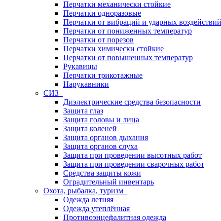
Перчатки механически стойкие
Перчатки одноразовые
Перчатки от вибраций и ударных воздействи
Перчатки от пониженных температур
Перчатки от порезов
Перчатки химически стойкие
Перчатки от повышенных температур
Рукавицы
Перчатки трикотажные
Нарукавники
СИЗ
Диэлектрические средства безопасности
Защита глаз
Защита головы и лица
Защита коленей
Защита органов дыхания
Защита органов слуха
Защита при проведении высотных работ
Защита при проведении сварочных работ
Средства защиты кожи
Оградительный инвентарь
Охота, рыбалка, туризм
Одежда летняя
Одежда утеплённая
Противоэнцефалитная одежда