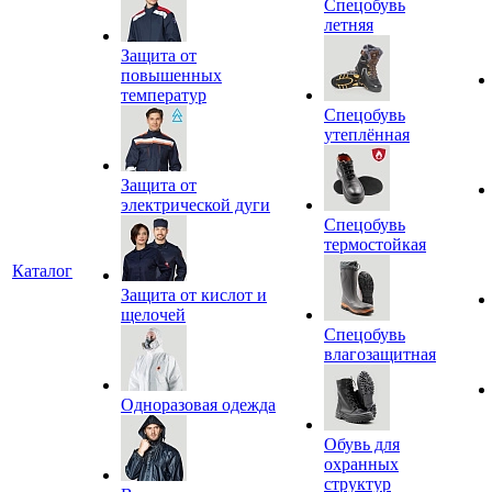
Спецобувь
летняя
Защита от
повышенных
температур
Спецобувь
утеплённая
Защита от
электрической дуги
Спецобувь
термостойкая
Каталог
Защита от кислот и
щелочей
Спецобувь
влагозащитная
Одноразовая одежда
Обувь для
охранных
структур