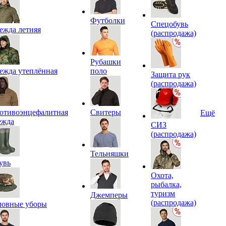
Футболки
Спецобувь
ежда летняя
(распродажа)
Рубашки
ежда утеплённая
поло
Защита рук
(распродажа)
отивоэнцефалитная
Свитеры
Ещё
ежда
СИЗ
(распродажа)
Тельняшки
увь
Охота,
рыбалка,
туризм
Джемперы
(распродажа)
ловные уборы