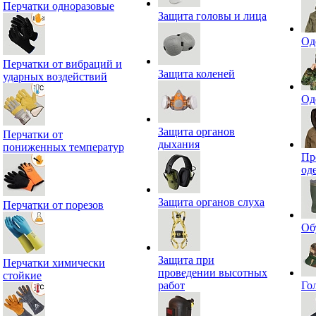
Перчатки одноразовые
Защита головы и лица
Од
Перчатки от вибраций и
Защита коленей
ударных воздействий
Од
Защита органов
Перчатки от
дыхания
пониженных температур
Пр
од
Защита органов слуха
Перчатки от порезов
Об
Защита при
Перчатки химически
проведении высотных
стойкие
работ
Го