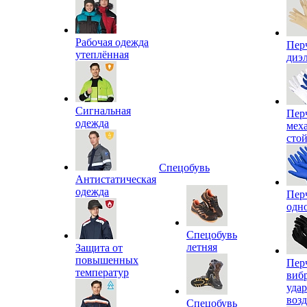
Рабочая одежда
Пер
утеплённая
диэ
Сигнальная
Пер
одежда
мех
сто
Спецобувь
Антистатическая
одежда
Пер
одн
Спецобувь
летняя
Защита от
повышенных
Пер
температур
виб
уда
воз
Спецобувь