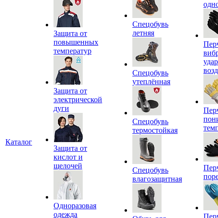
одн
Спецобувь
летняя
Защита от
повышенных
Пер
температур
виб
уда
воз
Спецобувь
утеплённая
Защита от
электрической
дуги
Пер
пон
Спецобувь
тем
термостойкая
Каталог
Защита от
кислот и
щелочей
Пер
Спецобувь
пор
влагозащитная
Одноразовая
одежда
Пер