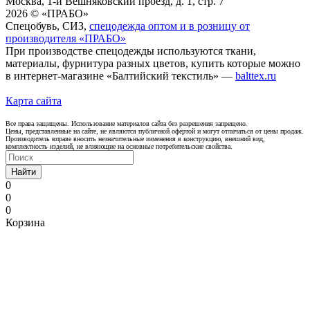
Москва, 1-й Вешняковский проезд, д. 1, стр. 7
2026 © «ПРАБО»
Спецобувь, СИЗ,
спецодежда оптом и в розницу от
производителя «ПРАБО»
При производстве спецодежды используются ткани,
материалы, фурнитура разных цветов, купить которые можно
в интернет-магазине «Балтийский текстиль» —
balttex.ru
Карта сайта
Все права защищены. Использование материалов сайта без разрешения запрещено.
Цены, представленные на сайте, не являются публичной офертой и могут отличаться от цены продаж.
Производитель вправе вносить незначительные изменения в конструкцию, внешний вид,
комплектность изделий, не влияющие на основные потребительские свойства.
Найти
0
0
0
Корзина