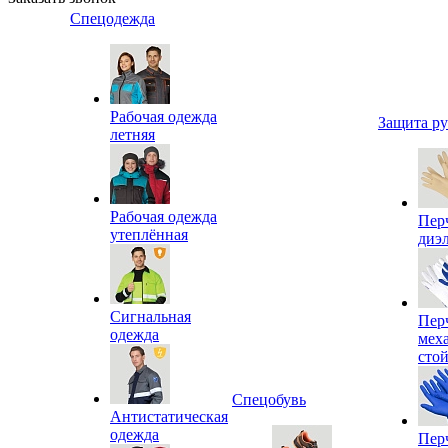
Спецодежда
Рабочая одежда
Защита р
летняя
Рабочая одежда
Пер
утеплённая
диэ
Сигнальная
Пер
одежда
мех
сто
Спецобувь
Антистатическая
одежда
Пер