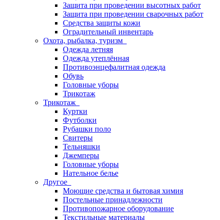
Защита при проведении высотных работ
Защита при проведении сварочных работ
Средства защиты кожи
Оградительный инвентарь
Охота, рыбалка, туризм
Одежда летняя
Одежда утеплённая
Противоэнцефалитная одежда
Обувь
Головные уборы
Трикотаж
Трикотаж
Куртки
Футболки
Рубашки поло
Свитеры
Тельняшки
Джемперы
Головные уборы
Нательное белье
Другое
Моющие средства и бытовая химия
Постельные принадлежности
Противопожарное оборудование
Текстильные материалы