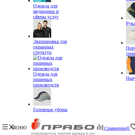
Одежда для
медицины и
сферы услуг
Рук
Экипировка для
охранных
Пер
структур
три
Одежда для
Нар
пищевых
производств
Головные уборы
МЕНЮ
Сравнение
0