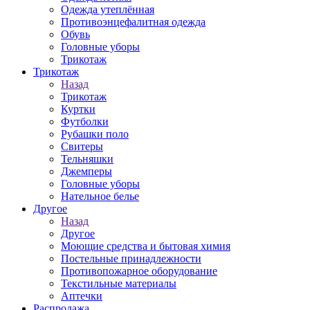
Одежда утеплённая
Противоэнцефалитная одежда
Обувь
Головные уборы
Трикотаж
Трикотаж
Назад
Трикотаж
Куртки
Футболки
Рубашки поло
Свитеры
Тельняшки
Джемперы
Головные уборы
Нательное белье
Другое
Назад
Другое
Моющие средства и бытовая химия
Постельные принадлежности
Противопожарное оборудование
Текстильные материалы
Аптечки
Распродажа