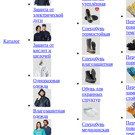
утеплённая
Защита от
электрической
дуги
Пер
пон
Спецобувь
тем
термостойкая
Каталог
Защита от
кислот и
щелочей
Пер
Спецобувь
пор
влагозащитная
Одноразовая
одежда
Пер
Обувь для
хим
охранных
сто
структур
Влагозащитная
одежда
Пер
Спецобувь
пов
медицинская
тем