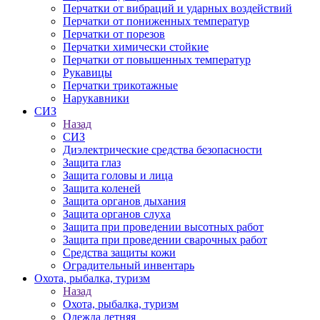
Перчатки от вибраций и ударных воздействий
Перчатки от пониженных температур
Перчатки от порезов
Перчатки химически стойкие
Перчатки от повышенных температур
Рукавицы
Перчатки трикотажные
Нарукавники
СИЗ
Назад
СИЗ
Диэлектрические средства безопасности
Защита глаз
Защита головы и лица
Защита коленей
Защита органов дыхания
Защита органов слуха
Защита при проведении высотных работ
Защита при проведении сварочных работ
Средства защиты кожи
Оградительный инвентарь
Охота, рыбалка, туризм
Назад
Охота, рыбалка, туризм
Одежда летняя