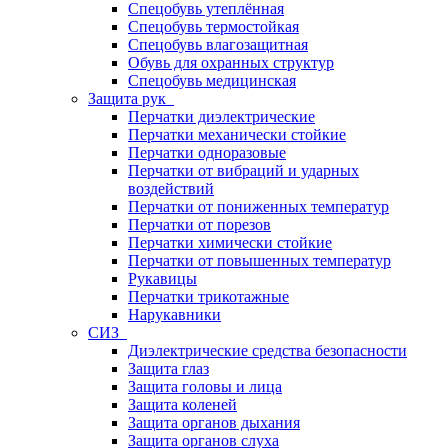
Спецобувь утеплённая
Спецобувь термостойкая
Спецобувь влагозащитная
Обувь для охранных структур
Спецобувь медицинская
Защита рук
Перчатки диэлектрические
Перчатки механически стойкие
Перчатки одноразовые
Перчатки от вибраций и ударных
воздействий
Перчатки от пониженных температур
Перчатки от порезов
Перчатки химически стойкие
Перчатки от повышенных температур
Рукавицы
Перчатки трикотажные
Нарукавники
СИЗ
Диэлектрические средства безопасности
Защита глаз
Защита головы и лица
Защита коленей
Защита органов дыхания
Защита органов слуха