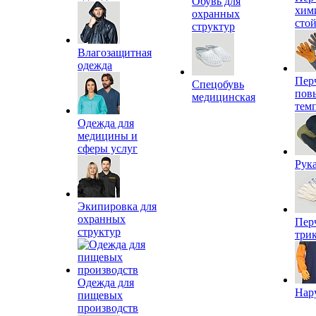
Обувь для
хим
охранных
сто
структур
Влагозащитная
одежда
Пер
Спецобувь
пов
медицинская
тем
Одежда для
медицины и
сферы услуг
Рук
Экипировка для
охранных
Пер
структур
три
Одежда для
Нар
пищевых
производств