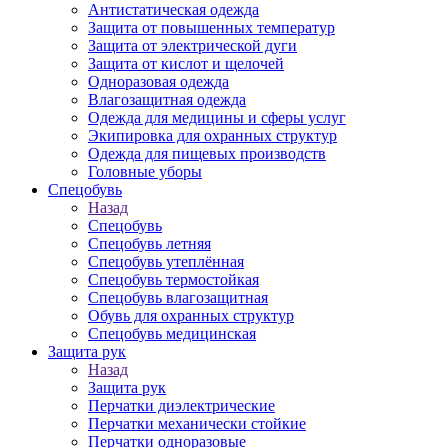
Антистатическая одежда
Защита от повышенных температур
Защита от электрической дуги
Защита от кислот и щелочей
Одноразовая одежда
Влагозащитная одежда
Одежда для медицины и сферы услуг
Экипировка для охранных структур
Одежда для пищевых производств
Головные уборы
Спецобувь
Назад
Спецобувь
Спецобувь летняя
Спецобувь утеплённая
Спецобувь термостойкая
Спецобувь влагозащитная
Обувь для охранных структур
Спецобувь медицинская
Защита рук
Назад
Защита рук
Перчатки диэлектрические
Перчатки механически стойкие
Перчатки одноразовые