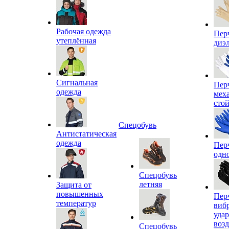
Рабочая одежда
Пер
утеплённая
диэ
Сигнальная
Пер
одежда
мех
сто
Спецобувь
Антистатическая
одежда
Пер
одн
Спецобувь
летняя
Защита от
повышенных
Пер
температур
виб
уда
воз
Спецобувь