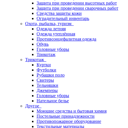
Защита при проведении высотных работ
Защита при проведении сварочных работ
Средства защиты кожи
Оградительный инвентарь
Охота, рыбалка, туризм
Одежда летняя
Одежда утеплённая
Противоэнцефалитная одежда
Обувь
Головные уборы
Трикотаж
Трикотаж
Куртки
Футболки
Рубашки поло
Свитеры
Тельняшки
Джемперы
Головные уборы
Нательное белье
Другое
Моющие средства и бытовая химия
Постельные принадлежности
Противопожарное оборудование
Текстильные материалы