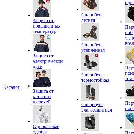
одн
Спецобувь
летняя
Защита от
повышенных
Пер
температур
виб
уда
воз
Спецобувь
утеплённая
Защита от
электрической
дуги
Пер
пон
Спецобувь
тем
термостойкая
Каталог
Защита от
кислот и
щелочей
Пер
Спецобувь
пор
влагозащитная
Одноразовая
одежда
Пер