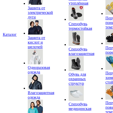
утеплённая
Защита от
электрической
дуги
Пер
пон
Спецобувь
тем
термостойкая
Каталог
Защита от
кислот и
щелочей
Пер
Спецобувь
пор
влагозащитная
Одноразовая
одежда
Пер
Обувь для
хим
охранных
сто
структур
Влагозащитная
одежда
Пер
Спецобувь
пов
медицинская
тем