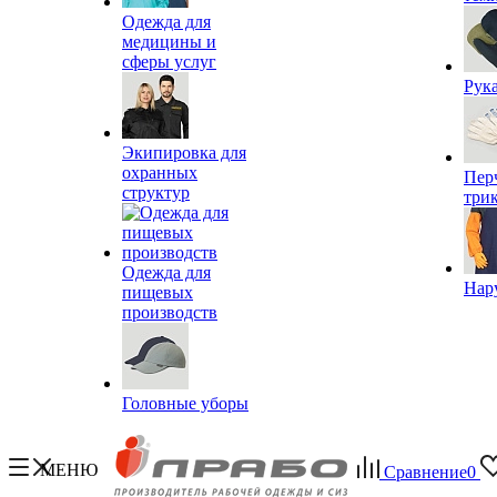
Одежда для
медицины и
сферы услуг
Рук
Экипировка для
охранных
Пер
структур
три
Одежда для
Нар
пищевых
производств
Головные уборы
МЕНЮ
Сравнение
0