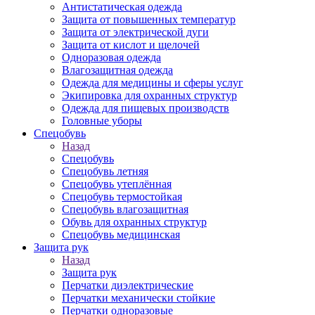
Антистатическая одежда
Защита от повышенных температур
Защита от электрической дуги
Защита от кислот и щелочей
Одноразовая одежда
Влагозащитная одежда
Одежда для медицины и сферы услуг
Экипировка для охранных структур
Одежда для пищевых производств
Головные уборы
Спецобувь
Назад
Спецобувь
Спецобувь летняя
Спецобувь утеплённая
Спецобувь термостойкая
Спецобувь влагозащитная
Обувь для охранных структур
Спецобувь медицинская
Защита рук
Назад
Защита рук
Перчатки диэлектрические
Перчатки механически стойкие
Перчатки одноразовые