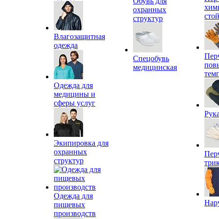
Обувь для
хим
охранных
сто
структур
Влагозащитная
одежда
Пер
Спецобувь
пов
медицинская
тем
Одежда для
медицины и
сферы услуг
Рук
Экипировка для
охранных
Пер
структур
три
Одежда для
Нар
пищевых
производств