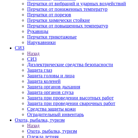
Перчатки от вибраций и ударных воздействий
Перчатки от пониженных температур
Перчатки от порезов
Перчатки химически стойкие
Перчатки от повышенных температур
Рукавицы
Перчатки трикотажные
Нарукавники
СИЗ
Назад
СИЗ
Диэлектрические средства безопасности
Защита глаз
Защита головы и лица
Защита коленей
Защита органов дыхания
Защита органов слуха
Защита при проведении высотных работ
Защита при проведении сварочных работ
Средства защиты кожи
Оградительный инвентарь
Охота, рыбалка, туризм
Назад
Охота, рыбалка, туризм
Одежда летняя