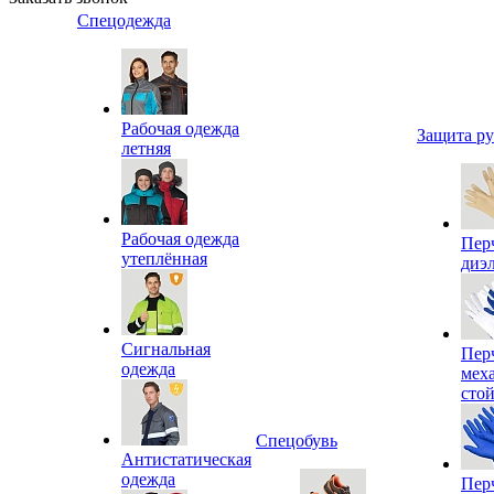
Спецодежда
Рабочая одежда
Защита р
летняя
Рабочая одежда
Пер
утеплённая
диэ
Сигнальная
Пер
одежда
мех
сто
Спецобувь
Антистатическая
одежда
Пер