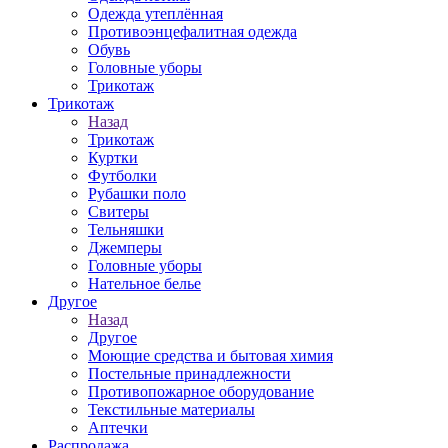
Одежда утеплённая
Противоэнцефалитная одежда
Обувь
Головные уборы
Трикотаж
Трикотаж
Назад
Трикотаж
Куртки
Футболки
Рубашки поло
Свитеры
Тельняшки
Джемперы
Головные уборы
Нательное белье
Другое
Назад
Другое
Моющие средства и бытовая химия
Постельные принадлежности
Противопожарное оборудование
Текстильные материалы
Аптечки
Распродажа