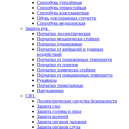
Спецобувь утеплённая
Спецобувь термостойкая
Спецобувь влагозащитная
Обувь для охранных структур
Спецобувь медицинская
Защита рук
Перчатки диэлектрические
Перчатки механически стойкие
Перчатки одноразовые
Перчатки от вибраций и ударных
воздействий
Перчатки от пониженных температур
Перчатки от порезов
Перчатки химически стойкие
Перчатки от повышенных температур
Рукавицы
Перчатки трикотажные
Нарукавники
СИЗ
Диэлектрические средства безопасности
Защита глаз
Защита головы и лица
Защита коленей
Защита органов дыхания
Защита органов слуха