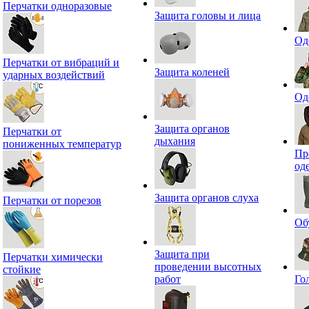
Перчатки одноразовые
Защита головы и лица
Од
Перчатки от вибраций и
Защита коленей
ударных воздействий
Од
Защита органов
Перчатки от
дыхания
пониженных температур
Пр
од
Защита органов слуха
Перчатки от порезов
Об
Защита при
Перчатки химически
проведении высотных
стойкие
работ
Го