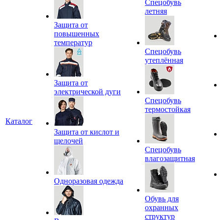
Спецобувь
летняя
Защита от
повышенных
температур
Спецобувь
утеплённая
Защита от
электрической дуги
Спецобувь
термостойкая
Каталог
Защита от кислот и
щелочей
Спецобувь
влагозащитная
Одноразовая одежда
Обувь для
охранных
структур