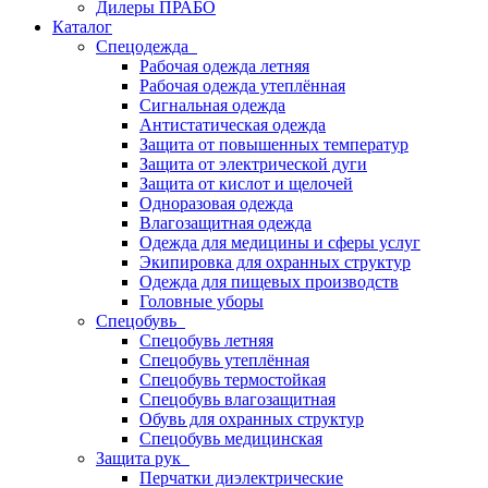
Дилеры ПРАБО
Каталог
Спецодежда
Рабочая одежда летняя
Рабочая одежда утеплённая
Сигнальная одежда
Антистатическая одежда
Защита от повышенных температур
Защита от электрической дуги
Защита от кислот и щелочей
Одноразовая одежда
Влагозащитная одежда
Одежда для медицины и сферы услуг
Экипировка для охранных структур
Одежда для пищевых производств
Головные уборы
Спецобувь
Спецобувь летняя
Спецобувь утеплённая
Спецобувь термостойкая
Спецобувь влагозащитная
Обувь для охранных структур
Спецобувь медицинская
Защита рук
Перчатки диэлектрические