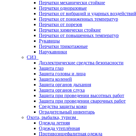
Перчатки механически стойкие
Перчатки одноразовые
Перчатки от вибраций и ударных воздействи
Перчатки от пониженных температур
Перчатки от порезов
Перчатки химически стойкие
Перчатки от повышенных температур
Рукавицы
Перчатки трикотажные
Нарукавники
СИЗ
Диэлектрические средства безопасности
Защита глаз
Защита головы и лица
Защита коленей
Защита органов дыхания
Защита органов слуха
Защита при проведении высотных работ
Защита при проведении сварочных работ
Средства защиты кожи
Оградительный инвентарь
Охота, рыбалка, туризм
Одежда летняя
Одежда утеплённая
Противоэнцефалитная одежда