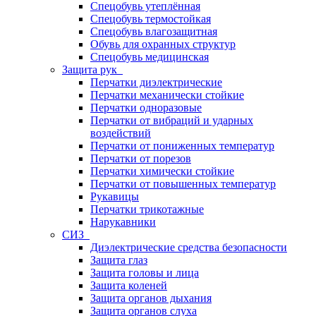
Спецобувь утеплённая
Спецобувь термостойкая
Спецобувь влагозащитная
Обувь для охранных структур
Спецобувь медицинская
Защита рук
Перчатки диэлектрические
Перчатки механически стойкие
Перчатки одноразовые
Перчатки от вибраций и ударных
воздействий
Перчатки от пониженных температур
Перчатки от порезов
Перчатки химически стойкие
Перчатки от повышенных температур
Рукавицы
Перчатки трикотажные
Нарукавники
СИЗ
Диэлектрические средства безопасности
Защита глаз
Защита головы и лица
Защита коленей
Защита органов дыхания
Защита органов слуха