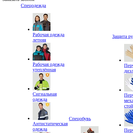
Спецодежда
Рабочая одежда
Защита р
летняя
Рабочая одежда
Пер
утеплённая
диэ
Сигнальная
Пер
одежда
мех
сто
Спецобувь
Антистатическая
одежда
Пер