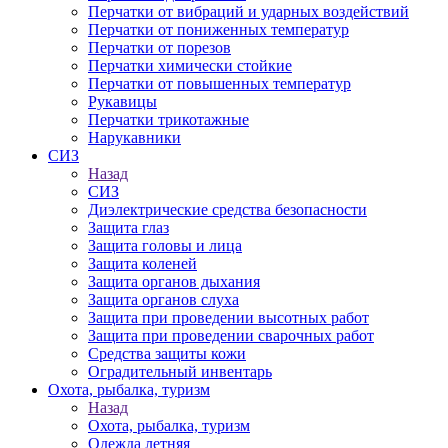
Перчатки от вибраций и ударных воздействий
Перчатки от пониженных температур
Перчатки от порезов
Перчатки химически стойкие
Перчатки от повышенных температур
Рукавицы
Перчатки трикотажные
Нарукавники
СИЗ
Назад
СИЗ
Диэлектрические средства безопасности
Защита глаз
Защита головы и лица
Защита коленей
Защита органов дыхания
Защита органов слуха
Защита при проведении высотных работ
Защита при проведении сварочных работ
Средства защиты кожи
Оградительный инвентарь
Охота, рыбалка, туризм
Назад
Охота, рыбалка, туризм
Одежда летняя