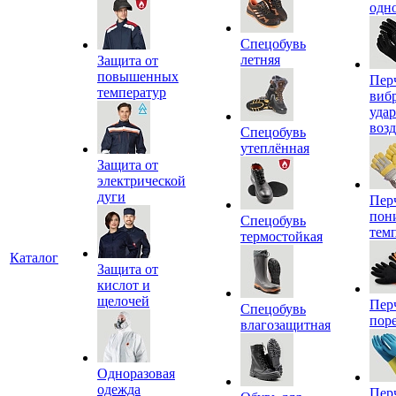
одн
Спецобувь
летняя
Защита от
повышенных
Пер
температур
виб
уда
воз
Спецобувь
утеплённая
Защита от
электрической
дуги
Пер
пон
Спецобувь
тем
термостойкая
Каталог
Защита от
кислот и
щелочей
Пер
Спецобувь
пор
влагозащитная
Одноразовая
одежда
Пер