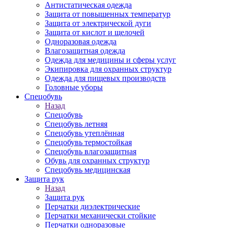
Антистатическая одежда
Защита от повышенных температур
Защита от электрической дуги
Защита от кислот и щелочей
Одноразовая одежда
Влагозащитная одежда
Одежда для медицины и сферы услуг
Экипировка для охранных структур
Одежда для пищевых производств
Головные уборы
Спецобувь
Назад
Спецобувь
Спецобувь летняя
Спецобувь утеплённая
Спецобувь термостойкая
Спецобувь влагозащитная
Обувь для охранных структур
Спецобувь медицинская
Защита рук
Назад
Защита рук
Перчатки диэлектрические
Перчатки механически стойкие
Перчатки одноразовые