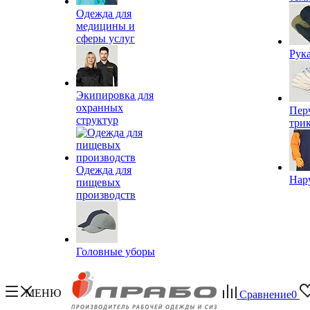
Одежда для
медицины и
сферы услуг
Рук
Экипировка для
охранных
Пер
структур
три
Одежда для
Нар
пищевых
производств
Головные уборы
МЕНЮ
Сравнение
0