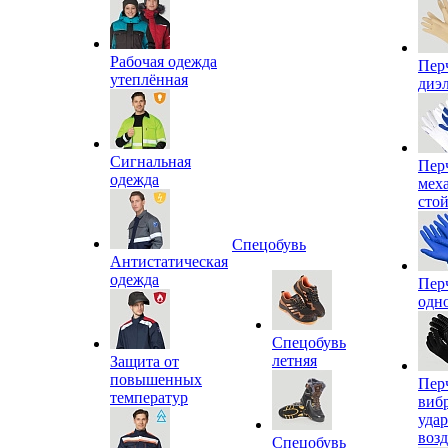
Рабочая одежда
Пер
утеплённая
диэ
Сигнальная
Пер
одежда
мех
сто
Спецобувь
Антистатическая
одежда
Пер
одн
Спецобувь
летняя
Защита от
повышенных
Пер
температур
виб
уда
воз
Спецобувь