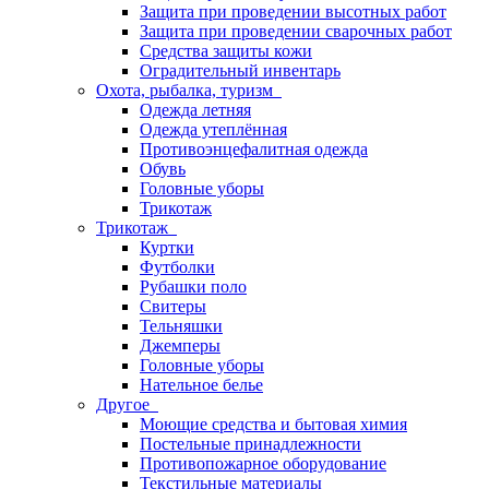
Защита при проведении высотных работ
Защита при проведении сварочных работ
Средства защиты кожи
Оградительный инвентарь
Охота, рыбалка, туризм
Одежда летняя
Одежда утеплённая
Противоэнцефалитная одежда
Обувь
Головные уборы
Трикотаж
Трикотаж
Куртки
Футболки
Рубашки поло
Свитеры
Тельняшки
Джемперы
Головные уборы
Нательное белье
Другое
Моющие средства и бытовая химия
Постельные принадлежности
Противопожарное оборудование
Текстильные материалы