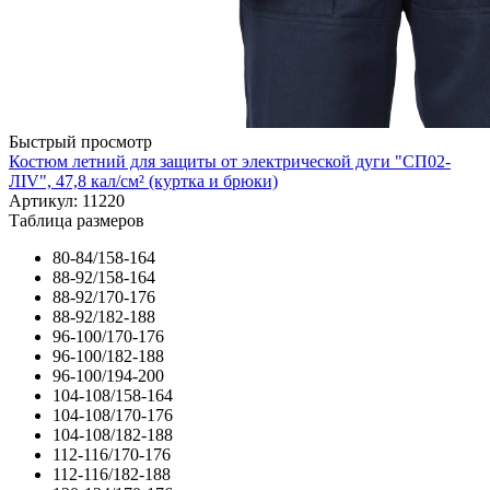
Быстрый просмотр
Костюм летний для защиты от электрической дуги "СП02-
ЛIV", 47,8 кал/см² (куртка и брюки)
Артикул: 11220
Таблица размеров
80-84/158-164
88-92/158-164
88-92/170-176
88-92/182-188
96-100/170-176
96-100/182-188
96-100/194-200
104-108/158-164
104-108/170-176
104-108/182-188
112-116/170-176
112-116/182-188