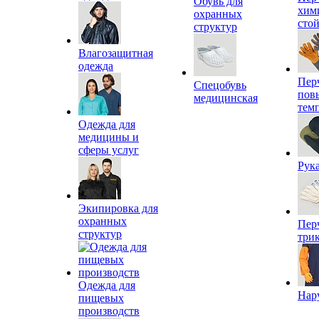
Обувь для
хим
охранных
сто
структур
Влагозащитная
одежда
Пер
Спецобувь
пов
медицинская
тем
Одежда для
медицины и
сферы услуг
Рук
Экипировка для
охранных
Пер
структур
три
Одежда для
Нар
пищевых
производств