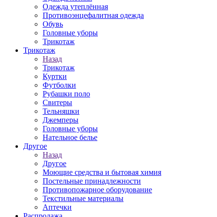
Одежда утеплённая
Противоэнцефалитная одежда
Обувь
Головные уборы
Трикотаж
Трикотаж
Назад
Трикотаж
Куртки
Футболки
Рубашки поло
Свитеры
Тельняшки
Джемперы
Головные уборы
Нательное белье
Другое
Назад
Другое
Моющие средства и бытовая химия
Постельные принадлежности
Противопожарное оборудование
Текстильные материалы
Аптечки
Распродажа