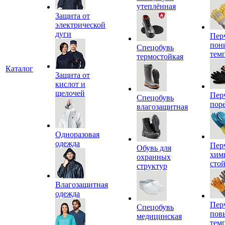
утеплённая
Защита от
электрической
дуги
Пер
пон
Спецобувь
тем
термостойкая
Каталог
Защита от
кислот и
щелочей
Пер
Спецобувь
пор
влагозащитная
Одноразовая
одежда
Пер
Обувь для
хим
охранных
сто
структур
Влагозащитная
одежда
Пер
Спецобувь
пов
медицинская
тем