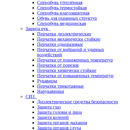
Спецобувь утеплённая
Спецобувь термостойкая
Спецобувь влагозащитная
Обувь для охранных структур
Спецобувь медицинская
Защита рук
Перчатки диэлектрические
Перчатки механически стойкие
Перчатки одноразовые
Перчатки от вибраций и ударных
воздействий
Перчатки от пониженных температур
Перчатки от порезов
Перчатки химически стойкие
Перчатки от повышенных температур
Рукавицы
Перчатки трикотажные
Нарукавники
СИЗ
Диэлектрические средства безопасности
Защита глаз
Защита головы и лица
Защита коленей
Защита органов дыхания
Защита органов слуха