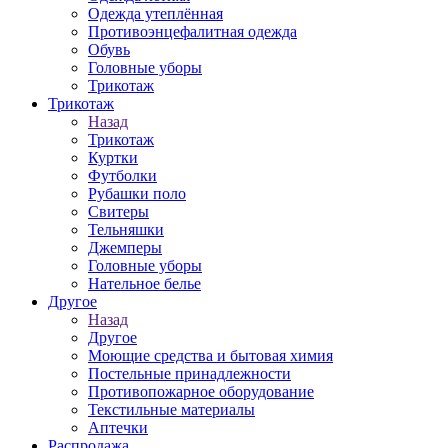
Одежда утеплённая
Противоэнцефалитная одежда
Обувь
Головные уборы
Трикотаж
Трикотаж
Назад
Трикотаж
Куртки
Футболки
Рубашки поло
Свитеры
Тельняшки
Джемперы
Головные уборы
Нательное белье
Другое
Назад
Другое
Моющие средства и бытовая химия
Постельные принадлежности
Противопожарное оборудование
Текстильные материалы
Аптечки
Распродажа