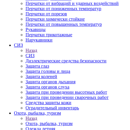
Перчатки от вибраций и ударных воздействий
Перчатки от пониженных температур
Перчатки от порезов
Перчатки химически стойкие
Перчатки от повышенных температур
Рукавицы
Перчатки трикотажные
Нарукавники
СИЗ
Назад
СИЗ
Диэлектрические средства безопасности
Защита глаз
Защита головы и лица
Защита коленей
Защита органов дыхания
Защита органов слуха
Защита при проведении высотных работ
Защита при проведении сварочных работ
Средства защиты кожи
Оградительный инвентарь
Охота, рыбалка, туризм
Назад
Охота, рыбалка, туризм
Одежда летняя