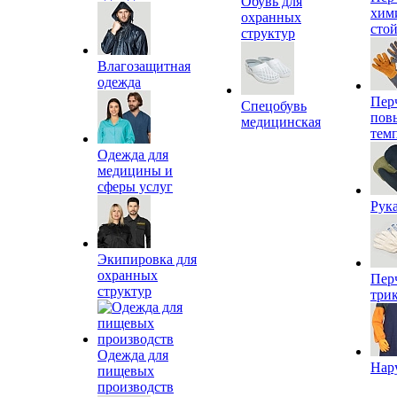
Обувь для
хим
охранных
сто
структур
Влагозащитная
одежда
Пер
Спецобувь
пов
медицинская
тем
Одежда для
медицины и
сферы услуг
Рук
Экипировка для
охранных
Пер
структур
три
Одежда для
Нар
пищевых
производств