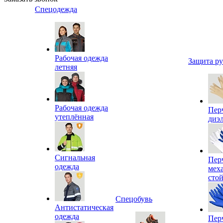
Спецодежда
Рабочая одежда
Защита р
летняя
Рабочая одежда
Пер
утеплённая
диэ
Сигнальная
Пер
одежда
мех
сто
Спецобувь
Антистатическая
одежда
Пер