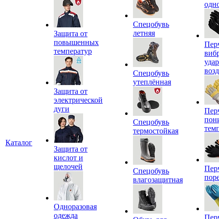
одн
Спецобувь
летняя
Защита от
повышенных
Пер
температур
виб
уда
воз
Спецобувь
утеплённая
Защита от
электрической
дуги
Пер
пон
Спецобувь
тем
термостойкая
Каталог
Защита от
кислот и
щелочей
Пер
Спецобувь
пор
влагозащитная
Одноразовая
одежда
Пер