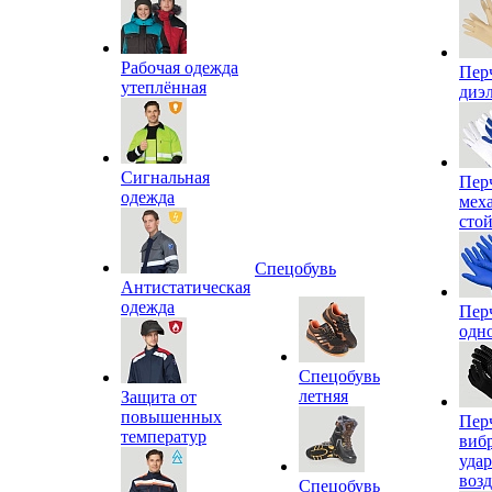
Рабочая одежда
Пер
утеплённая
диэ
Сигнальная
Пер
одежда
мех
сто
Спецобувь
Антистатическая
одежда
Пер
одн
Спецобувь
летняя
Защита от
повышенных
Пер
температур
виб
уда
воз
Спецобувь