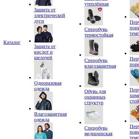
утеплённая
Защита от
электрической
дуги
Пер
пон
Спецобувь
тем
термостойкая
Каталог
Защита от
кислот и
щелочей
Пер
Спецобувь
пор
влагозащитная
Одноразовая
одежда
Пер
Обувь для
хим
охранных
сто
структур
Влагозащитная
одежда
Пер
Спецобувь
пов
медицинская
тем