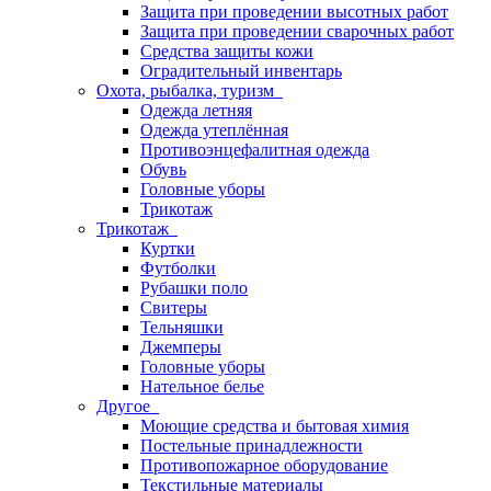
Защита при проведении высотных работ
Защита при проведении сварочных работ
Средства защиты кожи
Оградительный инвентарь
Охота, рыбалка, туризм
Одежда летняя
Одежда утеплённая
Противоэнцефалитная одежда
Обувь
Головные уборы
Трикотаж
Трикотаж
Куртки
Футболки
Рубашки поло
Свитеры
Тельняшки
Джемперы
Головные уборы
Нательное белье
Другое
Моющие средства и бытовая химия
Постельные принадлежности
Противопожарное оборудование
Текстильные материалы