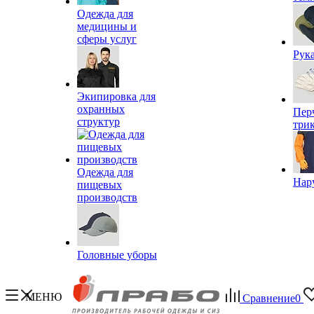
Одежда для
медицины и
сферы услуг
Рук
Экипировка для
охранных
Пер
структур
три
Одежда для
Нар
пищевых
производств
Головные уборы
МЕНЮ
Сравнение
0