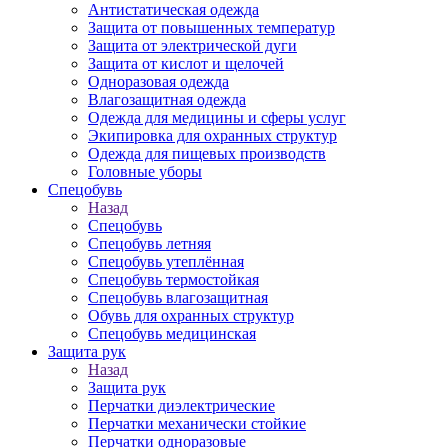
Антистатическая одежда
Защита от повышенных температур
Защита от электрической дуги
Защита от кислот и щелочей
Одноразовая одежда
Влагозащитная одежда
Одежда для медицины и сферы услуг
Экипировка для охранных структур
Одежда для пищевых производств
Головные уборы
Спецобувь
Назад
Спецобувь
Спецобувь летняя
Спецобувь утеплённая
Спецобувь термостойкая
Спецобувь влагозащитная
Обувь для охранных структур
Спецобувь медицинская
Защита рук
Назад
Защита рук
Перчатки диэлектрические
Перчатки механически стойкие
Перчатки одноразовые