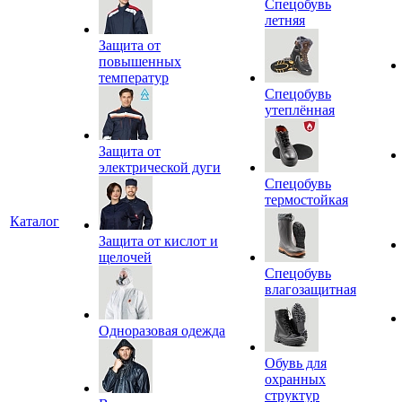
Спецобувь
летняя
Защита от
повышенных
температур
Спецобувь
утеплённая
Защита от
электрической дуги
Спецобувь
термостойкая
Каталог
Защита от кислот и
щелочей
Спецобувь
влагозащитная
Одноразовая одежда
Обувь для
охранных
структур