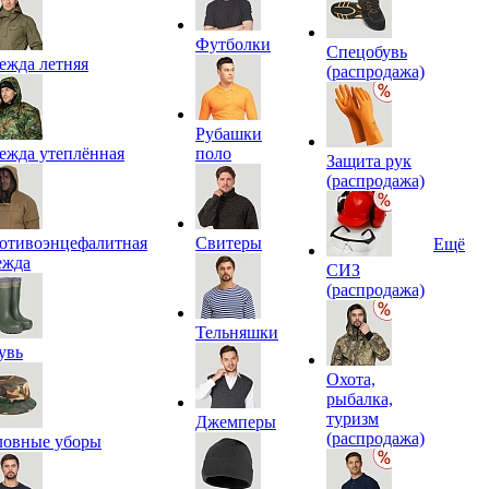
Футболки
Спецобувь
ежда летняя
(распродажа)
Рубашки
ежда утеплённая
поло
Защита рук
(распродажа)
отивоэнцефалитная
Свитеры
Ещё
ежда
СИЗ
(распродажа)
Тельняшки
увь
Охота,
рыбалка,
туризм
Джемперы
(распродажа)
ловные уборы