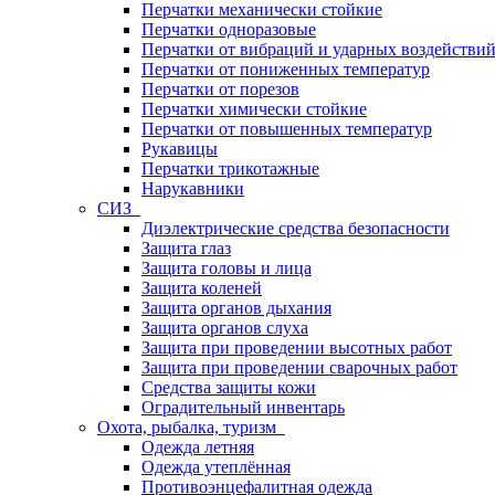
Перчатки механически стойкие
Перчатки одноразовые
Перчатки от вибраций и ударных воздействи
Перчатки от пониженных температур
Перчатки от порезов
Перчатки химически стойкие
Перчатки от повышенных температур
Рукавицы
Перчатки трикотажные
Нарукавники
СИЗ
Диэлектрические средства безопасности
Защита глаз
Защита головы и лица
Защита коленей
Защита органов дыхания
Защита органов слуха
Защита при проведении высотных работ
Защита при проведении сварочных работ
Средства защиты кожи
Оградительный инвентарь
Охота, рыбалка, туризм
Одежда летняя
Одежда утеплённая
Противоэнцефалитная одежда