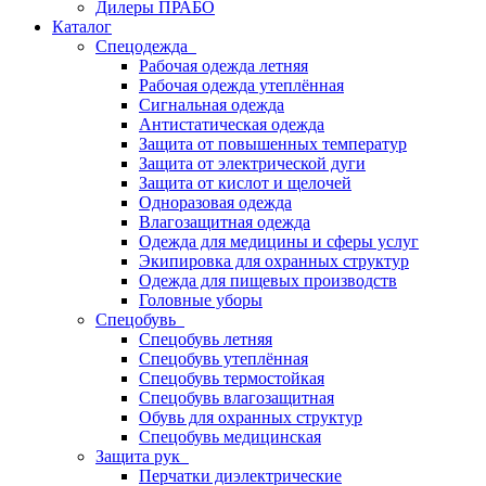
Дилеры ПРАБО
Каталог
Спецодежда
Рабочая одежда летняя
Рабочая одежда утеплённая
Сигнальная одежда
Антистатическая одежда
Защита от повышенных температур
Защита от электрической дуги
Защита от кислот и щелочей
Одноразовая одежда
Влагозащитная одежда
Одежда для медицины и сферы услуг
Экипировка для охранных структур
Одежда для пищевых производств
Головные уборы
Спецобувь
Спецобувь летняя
Спецобувь утеплённая
Спецобувь термостойкая
Спецобувь влагозащитная
Обувь для охранных структур
Спецобувь медицинская
Защита рук
Перчатки диэлектрические