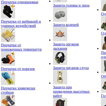
Перчатки одноразовые
Защита головы и лица
Од
Перчатки от вибраций и
Защита коленей
ударных воздействий
Од
Защита органов
Перчатки от
дыхания
пониженных температур
Пр
од
Защита органов слуха
Перчатки от порезов
Об
Защита при
Перчатки химически
проведении высотных
стойкие
работ
Го