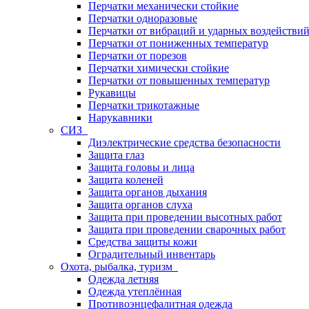
Перчатки механически стойкие
Перчатки одноразовые
Перчатки от вибраций и ударных воздействи
Перчатки от пониженных температур
Перчатки от порезов
Перчатки химически стойкие
Перчатки от повышенных температур
Рукавицы
Перчатки трикотажные
Нарукавники
СИЗ
Диэлектрические средства безопасности
Защита глаз
Защита головы и лица
Защита коленей
Защита органов дыхания
Защита органов слуха
Защита при проведении высотных работ
Защита при проведении сварочных работ
Средства защиты кожи
Оградительный инвентарь
Охота, рыбалка, туризм
Одежда летняя
Одежда утеплённая
Противоэнцефалитная одежда