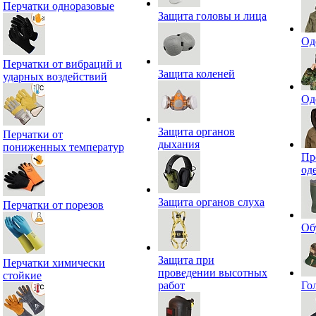
Перчатки одноразовые
Защита головы и лица
Од
Перчатки от вибраций и
Защита коленей
ударных воздействий
Од
Защита органов
Перчатки от
дыхания
пониженных температур
Пр
од
Защита органов слуха
Перчатки от порезов
Об
Защита при
Перчатки химически
проведении высотных
стойкие
работ
Го