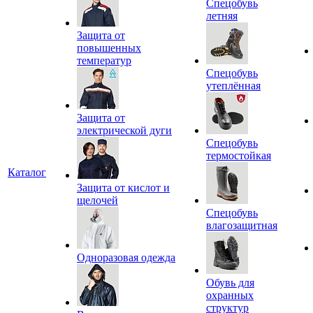
Спецобувь
летняя
Защита от
повышенных
температур
Спецобувь
утеплённая
Защита от
электрической дуги
Спецобувь
термостойкая
Каталог
Защита от кислот и
щелочей
Спецобувь
влагозащитная
Одноразовая одежда
Обувь для
охранных
структур