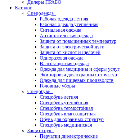
Дилеры ПРАБО
Каталог
Спецодежда
Рабочая одежда летняя
Рабочая одежда утеплённая
Сигнальная одежда
Антистатическая одежда
Защита от повышенных температур
Защита от электрической дуги
Защита от кислот и щелочей
Одноразовая одежда
Влагозащитная одежда
Одежда для медицины и сферы услуг
Экипировка для охранных структур
Одежда для пищевых производств
Головные уборы
Спецобувь
Спецобувь летняя
Спецобувь утеплённая
Спецобувь термостойкая
Спецобувь влагозащитная
Обувь для охранных структур
Спецобувь медицинская
Защита рук
Перчатки диэлектрические