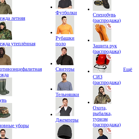
Футболки
Спецобувь
ежда летняя
(распродажа)
Рубашки
ежда утеплённая
поло
Защита рук
(распродажа)
отивоэнцефалитная
Свитеры
Ещё
ежда
СИЗ
(распродажа)
Тельняшки
увь
Охота,
рыбалка,
туризм
Джемперы
(распродажа)
ловные уборы