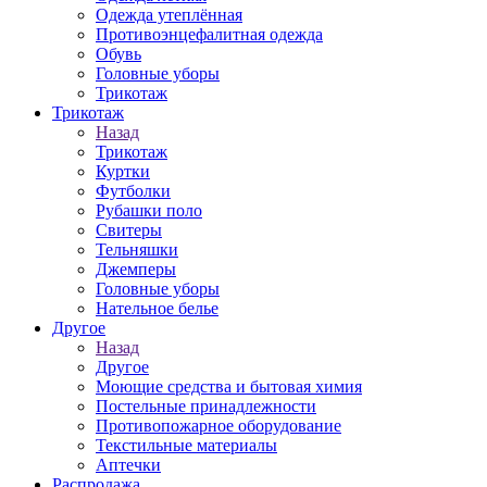
Одежда утеплённая
Противоэнцефалитная одежда
Обувь
Головные уборы
Трикотаж
Трикотаж
Назад
Трикотаж
Куртки
Футболки
Рубашки поло
Свитеры
Тельняшки
Джемперы
Головные уборы
Нательное белье
Другое
Назад
Другое
Моющие средства и бытовая химия
Постельные принадлежности
Противопожарное оборудование
Текстильные материалы
Аптечки
Распродажа