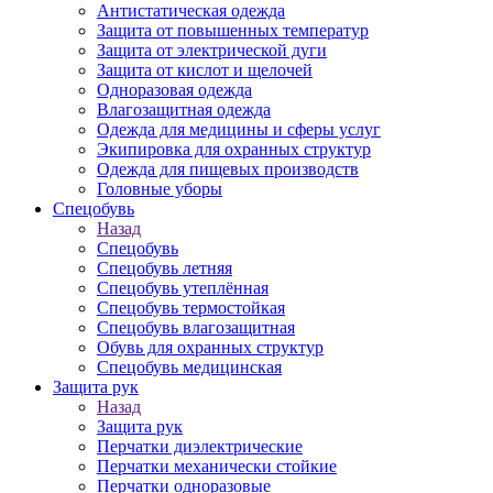
Антистатическая одежда
Защита от повышенных температур
Защита от электрической дуги
Защита от кислот и щелочей
Одноразовая одежда
Влагозащитная одежда
Одежда для медицины и сферы услуг
Экипировка для охранных структур
Одежда для пищевых производств
Головные уборы
Спецобувь
Назад
Спецобувь
Спецобувь летняя
Спецобувь утеплённая
Спецобувь термостойкая
Спецобувь влагозащитная
Обувь для охранных структур
Спецобувь медицинская
Защита рук
Назад
Защита рук
Перчатки диэлектрические
Перчатки механически стойкие
Перчатки одноразовые