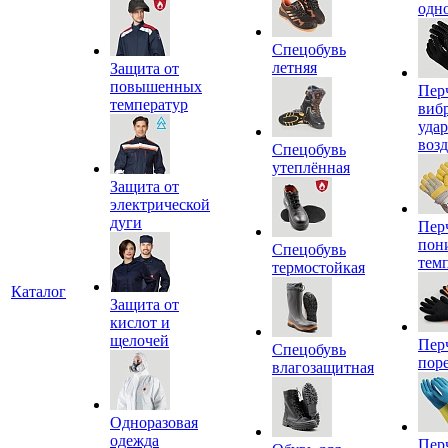
одн
Спецобувь
летняя
Защита от
повышенных
Пер
температур
виб
уда
воз
Спецобувь
утеплённая
Защита от
электрической
дуги
Пер
пон
Спецобувь
тем
термостойкая
Каталог
Защита от
кислот и
щелочей
Пер
Спецобувь
пор
влагозащитная
Одноразовая
одежда
Пер