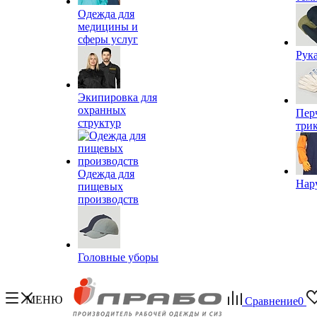
Одежда для
медицины и
сферы услуг
Рук
Экипировка для
охранных
Пер
структур
три
Одежда для
Нар
пищевых
производств
Головные уборы
МЕНЮ
Сравнение
0