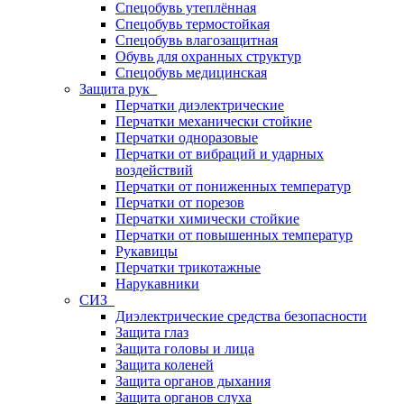
Спецобувь утеплённая
Спецобувь термостойкая
Спецобувь влагозащитная
Обувь для охранных структур
Спецобувь медицинская
Защита рук
Перчатки диэлектрические
Перчатки механически стойкие
Перчатки одноразовые
Перчатки от вибраций и ударных
воздействий
Перчатки от пониженных температур
Перчатки от порезов
Перчатки химически стойкие
Перчатки от повышенных температур
Рукавицы
Перчатки трикотажные
Нарукавники
СИЗ
Диэлектрические средства безопасности
Защита глаз
Защита головы и лица
Защита коленей
Защита органов дыхания
Защита органов слуха