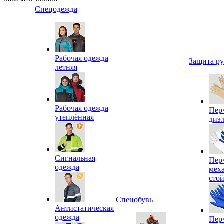
Спецодежда
Рабочая одежда
Защита р
летняя
Рабочая одежда
Пер
утеплённая
диэ
Сигнальная
Пер
одежда
мех
сто
Спецобувь
Антистатическая
одежда
Пер