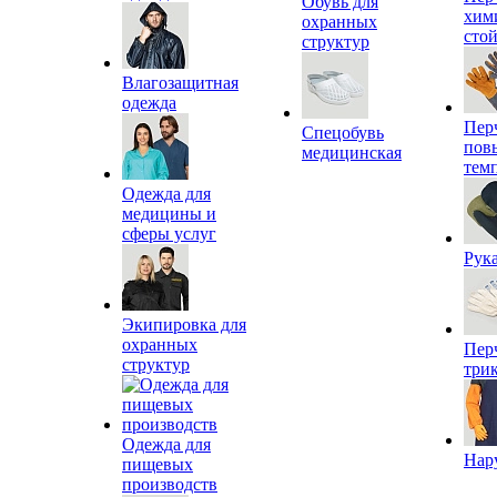
Обувь для
хим
охранных
сто
структур
Влагозащитная
одежда
Пер
Спецобувь
пов
медицинская
тем
Одежда для
медицины и
сферы услуг
Рук
Экипировка для
охранных
Пер
структур
три
Одежда для
Нар
пищевых
производств