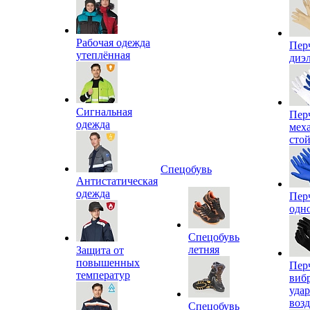
Рабочая одежда
Пер
утеплённая
диэ
Сигнальная
Пер
одежда
мех
сто
Спецобувь
Антистатическая
одежда
Пер
одн
Спецобувь
летняя
Защита от
повышенных
Пер
температур
виб
уда
воз
Спецобувь