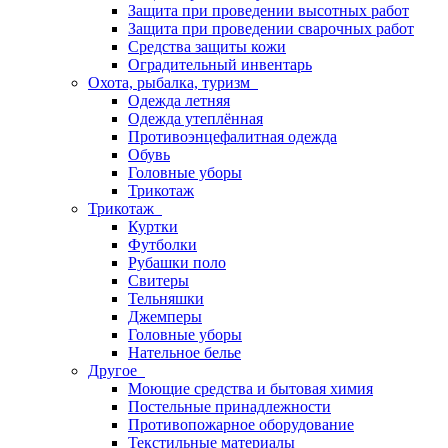
Защита при проведении высотных работ
Защита при проведении сварочных работ
Средства защиты кожи
Оградительный инвентарь
Охота, рыбалка, туризм
Одежда летняя
Одежда утеплённая
Противоэнцефалитная одежда
Обувь
Головные уборы
Трикотаж
Трикотаж
Куртки
Футболки
Рубашки поло
Свитеры
Тельняшки
Джемперы
Головные уборы
Нательное белье
Другое
Моющие средства и бытовая химия
Постельные принадлежности
Противопожарное оборудование
Текстильные материалы