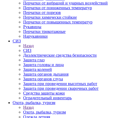
Перчатки от вибраций и ударных воздействий
Перчатки от пониженных температур
Перчатки от порезов
Перчатки химически стойкие
Перчатки от повышенных температур
Рукавицы
Перчатки трикотажные
Нарукавники
СИЗ
Назад
СИЗ
Диэлектрические средства безопасности
Защита глаз
Защита головы и лица
Защита коленей
Защита органов дыхания
Защита органов слуха
Защита при проведении высотных работ
Защита при проведении сварочных работ
Средства защиты кожи
Оградительный инвентарь
Охота, рыбалка, туризм
Назад
Охота, рыбалка, туризм
Одежда летняя