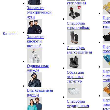
утеплённая
Защита от
электрической
дуги
Пер
пон
Спецобувь
тем
термостойкая
Каталог
Защита от
кислот и
щелочей
Пер
Спецобувь
пор
влагозащитная
Одноразовая
одежда
Пер
Обувь для
хим
охранных
сто
структур
Влагозащитная
одежда
Пер
Спецобувь
пов
медицинская
тем