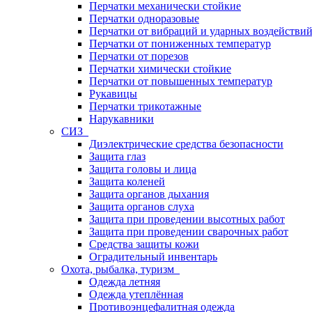
Перчатки механически стойкие
Перчатки одноразовые
Перчатки от вибраций и ударных воздействи
Перчатки от пониженных температур
Перчатки от порезов
Перчатки химически стойкие
Перчатки от повышенных температур
Рукавицы
Перчатки трикотажные
Нарукавники
СИЗ
Диэлектрические средства безопасности
Защита глаз
Защита головы и лица
Защита коленей
Защита органов дыхания
Защита органов слуха
Защита при проведении высотных работ
Защита при проведении сварочных работ
Средства защиты кожи
Оградительный инвентарь
Охота, рыбалка, туризм
Одежда летняя
Одежда утеплённая
Противоэнцефалитная одежда