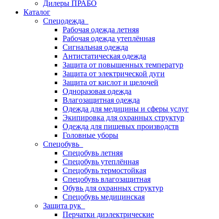
Дилеры ПРАБО
Каталог
Спецодежда
Рабочая одежда летняя
Рабочая одежда утеплённая
Сигнальная одежда
Антистатическая одежда
Защита от повышенных температур
Защита от электрической дуги
Защита от кислот и щелочей
Одноразовая одежда
Влагозащитная одежда
Одежда для медицины и сферы услуг
Экипировка для охранных структур
Одежда для пищевых производств
Головные уборы
Спецобувь
Спецобувь летняя
Спецобувь утеплённая
Спецобувь термостойкая
Спецобувь влагозащитная
Обувь для охранных структур
Спецобувь медицинская
Защита рук
Перчатки диэлектрические