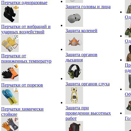
Перчатки одноразовые
Защита головы и лица
Од
Перчатки от вибраций и
Защита коленей
ударных воздействий
Од
Защита органов
Перчатки от
дыхания
пониженных температур
Пр
од
Защита органов слуха
Перчатки от порезов
Об
Защита при
Перчатки химически
проведении высотных
стойкие
работ
Го