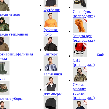
Футболки
Спецобувь
ежда летняя
(распродажа)
Рубашки
ежда утеплённая
поло
Защита рук
(распродажа)
отивоэнцефалитная
Свитеры
Ещё
ежда
СИЗ
(распродажа)
Тельняшки
увь
Охота,
рыбалка,
туризм
Джемперы
(распродажа)
ловные уборы