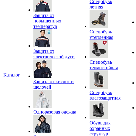
Спецобувь
летняя
Защита от
повышенных
температур
Спецобувь
утеплённая
Защита от
электрической дуги
Спецобувь
термостойкая
Каталог
Защита от кислот и
щелочей
Спецобувь
влагозащитная
Одноразовая одежда
Обувь для
охранных
структур