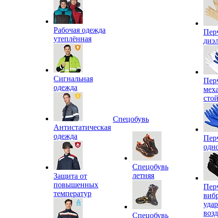
Рабочая одежда
Пер
утеплённая
диэ
Сигнальная
Пер
одежда
мех
сто
Спецобувь
Антистатическая
одежда
Пер
одн
Спецобувь
летняя
Защита от
повышенных
Пер
температур
виб
уда
воз
Спецобувь