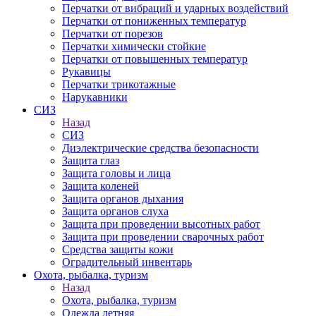
Перчатки от вибраций и ударных воздействий
Перчатки от пониженных температур
Перчатки от порезов
Перчатки химически стойкие
Перчатки от повышенных температур
Рукавицы
Перчатки трикотажные
Нарукавники
СИЗ
Назад
СИЗ
Диэлектрические средства безопасности
Защита глаз
Защита головы и лица
Защита коленей
Защита органов дыхания
Защита органов слуха
Защита при проведении высотных работ
Защита при проведении сварочных работ
Средства защиты кожи
Оградительный инвентарь
Охота, рыбалка, туризм
Назад
Охота, рыбалка, туризм
Одежда летняя