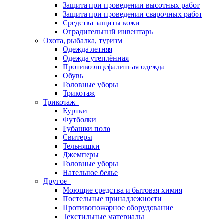
Защита при проведении высотных работ
Защита при проведении сварочных работ
Средства защиты кожи
Оградительный инвентарь
Охота, рыбалка, туризм
Одежда летняя
Одежда утеплённая
Противоэнцефалитная одежда
Обувь
Головные уборы
Трикотаж
Трикотаж
Куртки
Футболки
Рубашки поло
Свитеры
Тельняшки
Джемперы
Головные уборы
Нательное белье
Другое
Моющие средства и бытовая химия
Постельные принадлежности
Противопожарное оборудование
Текстильные материалы