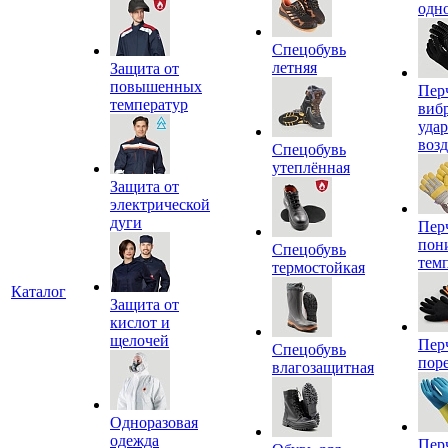
одн
Спецобувь
летняя
Защита от
повышенных
Пер
температур
виб
уда
воз
Спецобувь
утеплённая
Защита от
электрической
дуги
Пер
пон
Спецобувь
тем
термостойкая
Каталог
Защита от
кислот и
щелочей
Пер
Спецобувь
пор
влагозащитная
Одноразовая
одежда
Пер