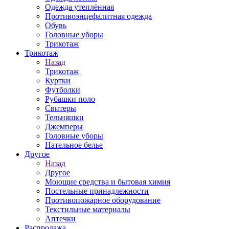
Одежда утеплённая
Противоэнцефалитная одежда
Обувь
Головные уборы
Трикотаж
Трикотаж
Назад
Трикотаж
Куртки
Футболки
Рубашки поло
Свитеры
Тельняшки
Джемперы
Головные уборы
Нательное белье
Другое
Назад
Другое
Моющие средства и бытовая химия
Постельные принадлежности
Противопожарное оборудование
Текстильные материалы
Аптечки
Распродажа