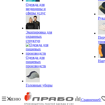
Одежда для
медицины и
сферы услуг
Рук
Экипировка для
охранных
Пер
структур
три
Одежда для
Нар
пищевых
производств
Головные уборы
МЕНЮ
Сравнение
0