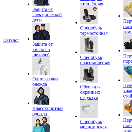
утеплённая
Защита от
электрической
дуги
Пер
пон
Спецобувь
тем
термостойкая
Каталог
Защита от
кислот и
щелочей
Пер
Спецобувь
пор
влагозащитная
Одноразовая
одежда
Пер
Обувь для
хим
охранных
сто
структур
Влагозащитная
одежда
Пер
Спецобувь
пов
медицинская
тем