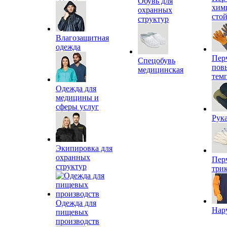
Обувь для
хим
охранных
сто
структур
Влагозащитная
одежда
Пер
Спецобувь
пов
медицинская
тем
Одежда для
медицины и
сферы услуг
Рук
Экипировка для
охранных
Пер
структур
три
Одежда для
Нар
пищевых
производств