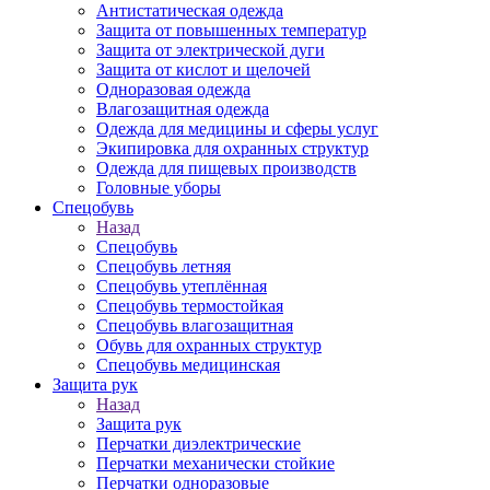
Антистатическая одежда
Защита от повышенных температур
Защита от электрической дуги
Защита от кислот и щелочей
Одноразовая одежда
Влагозащитная одежда
Одежда для медицины и сферы услуг
Экипировка для охранных структур
Одежда для пищевых производств
Головные уборы
Спецобувь
Назад
Спецобувь
Спецобувь летняя
Спецобувь утеплённая
Спецобувь термостойкая
Спецобувь влагозащитная
Обувь для охранных структур
Спецобувь медицинская
Защита рук
Назад
Защита рук
Перчатки диэлектрические
Перчатки механически стойкие
Перчатки одноразовые