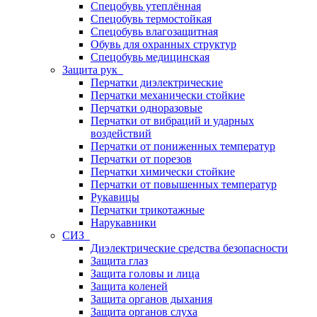
Спецобувь утеплённая
Спецобувь термостойкая
Спецобувь влагозащитная
Обувь для охранных структур
Спецобувь медицинская
Защита рук
Перчатки диэлектрические
Перчатки механически стойкие
Перчатки одноразовые
Перчатки от вибраций и ударных
воздействий
Перчатки от пониженных температур
Перчатки от порезов
Перчатки химически стойкие
Перчатки от повышенных температур
Рукавицы
Перчатки трикотажные
Нарукавники
СИЗ
Диэлектрические средства безопасности
Защита глаз
Защита головы и лица
Защита коленей
Защита органов дыхания
Защита органов слуха