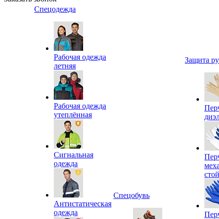
Спецодежда
Рабочая одежда
Защита р
летняя
Рабочая одежда
Пер
утеплённая
диэ
Сигнальная
Пер
одежда
мех
сто
Спецобувь
Антистатическая
одежда
Пер