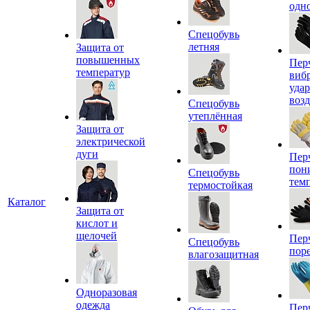
одн
Спецобувь
летняя
Защита от
повышенных
Пер
температур
виб
уда
воз
Спецобувь
утеплённая
Защита от
электрической
дуги
Пер
пон
Спецобувь
тем
термостойкая
Каталог
Защита от
кислот и
щелочей
Пер
Спецобувь
пор
влагозащитная
Одноразовая
одежда
Пер