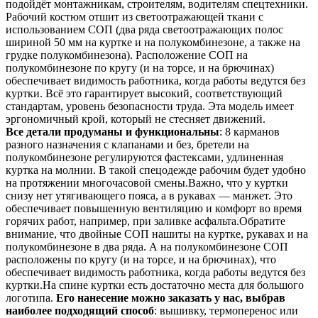
подойдёт монтажникам, строителям, водителям спецтехники.
Рабочий костюм отшит из светоотражающей ткани с
использованием СОП (два ряда светоотражающих полос
шириной 50 мм на куртке и на полукомбинезоне, а также на
грудке полукомбинезона). Расположение СОП на
полукомбинезоне по кругу (и на торсе, и на брючинах)
обеспечивает видимость работника, когда работы ведутся без
куртки. Всё это гарантирует высокий, соответствующий
стандартам, уровень безопасности труда. Эта модель имеет
эргономичный крой, который не стесняет движений.
Все детали продуманы и функциональны
: 8 карманов
разного назначения с клапанами и без, бретели на
полукомбинезоне регулируются фастексами, удлиненная
куртка на молнии. В такой спецодежде рабочим будет удобно
на протяжении многочасовой смены.Важно, что у куртки
снизу нет утягивающего пояса, а в рукавах — манжет. Это
обеспечивает повышенную вентиляцию и комфорт во время
горячих работ, например, при заливке асфальта.Обратите
внимание, что двойные СОП нашиты на куртке, рукавах и на
полукомбинезоне в два ряда. А на полукомбинезоне СОП
расположены по кругу (и на торсе, и на брючинах), что
обеспечивает видимость работника, когда работы ведутся без
куртки.На спине куртки есть достаточно места для большого
логотипа.
Его нанесение можно заказать у нас, выбрав
наиболее подходящий способ
: вышивку, термоперенос или