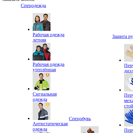
Спецодежда
Рабочая одежда
Защита р
летняя
Рабочая одежда
Пер
утеплённая
диэ
Сигнальная
Пер
одежда
мех
сто
Спецобувь
Антистатическая
одежда
Пер