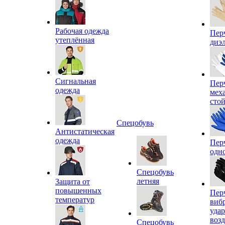
Рабочая одежда
Пер
утеплённая
диэ
Сигнальная
Пер
одежда
мех
сто
Спецобувь
Антистатическая
одежда
Пер
одн
Спецобувь
летняя
Защита от
повышенных
Пер
температур
виб
уда
воз
Спецобувь