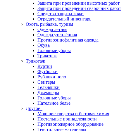
Защита при проведении высотных работ
Защита при проведении сварочных работ
Средства защиты кожи
Оградительный инвентарь
Охота, рыбалка, туризм
Одежда летняя
Одежда утеплённая
Противоэнцефалитная одежда
Обувь
Головные уборы
Трикотаж
Трикотаж
Куртки
Футболки
Рубашки поло
Свитеры
Тельняшки
Джемперы
Головные уборы
Нательное белье
Другое
Моющие средства и бытовая химия
Постельные принадлежности
Противопожарное оборудование
Текстильные материалы