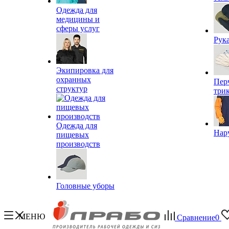
Одежда для
медицины и
сферы услуг
Рук
Экипировка для
охранных
Пер
структур
три
Одежда для
Нар
пищевых
производств
Головные уборы
МЕНЮ
Сравнение
0