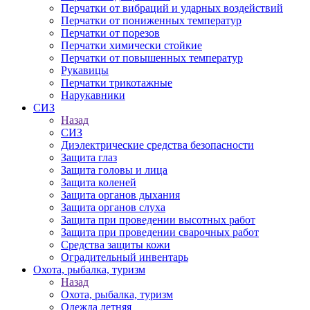
Перчатки от вибраций и ударных воздействий
Перчатки от пониженных температур
Перчатки от порезов
Перчатки химически стойкие
Перчатки от повышенных температур
Рукавицы
Перчатки трикотажные
Нарукавники
СИЗ
Назад
СИЗ
Диэлектрические средства безопасности
Защита глаз
Защита головы и лица
Защита коленей
Защита органов дыхания
Защита органов слуха
Защита при проведении высотных работ
Защита при проведении сварочных работ
Средства защиты кожи
Оградительный инвентарь
Охота, рыбалка, туризм
Назад
Охота, рыбалка, туризм
Одежда летняя