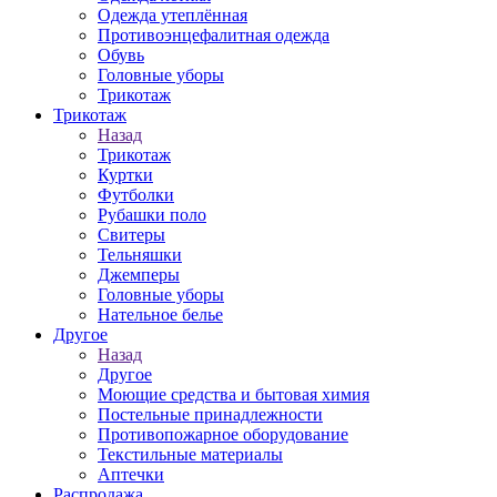
Одежда утеплённая
Противоэнцефалитная одежда
Обувь
Головные уборы
Трикотаж
Трикотаж
Назад
Трикотаж
Куртки
Футболки
Рубашки поло
Свитеры
Тельняшки
Джемперы
Головные уборы
Нательное белье
Другое
Назад
Другое
Моющие средства и бытовая химия
Постельные принадлежности
Противопожарное оборудование
Текстильные материалы
Аптечки
Распродажа