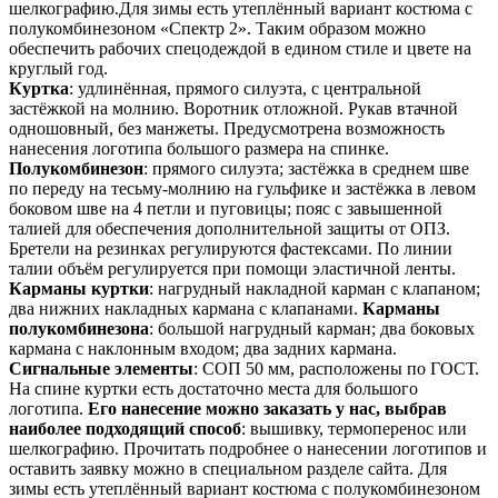
шелкографию.Для зимы есть утеплённый вариант костюма с
полукомбинезоном «Спектр 2». Таким образом можно
обеспечить рабочих спецодеждой в едином стиле и цвете на
круглый год.
Куртка
: удлинённая, прямого силуэта, с центральной
застёжкой на молнию. Воротник отложной. Рукав втачной
одношовный, без манжеты. Предусмотрена возможность
нанесения логотипа большого размера на спинке.
Полукомбинезон
: прямого силуэта; застёжка в среднем шве
по переду на тесьму-молнию на гульфике и застёжка в левом
боковом шве на 4 петли и пуговицы; пояс с завышенной
талией для обеспечения дополнительной защиты от ОПЗ.
Бретели на резинках регулируются фастексами. По линии
талии объём регулируется при помощи эластичной ленты.
Карманы куртки
: нагрудный накладной карман с клапаном;
два нижних накладных кармана с клапанами.
Карманы
полукомбинезона
: большой нагрудный карман; два боковых
кармана с наклонным входом; два задних кармана.
Сигнальные элементы
: СОП 50 мм, расположены по ГОСТ.
На спине куртки есть достаточно места для большого
логотипа.
Его нанесение можно заказать у нас, выбрав
наиболее подходящий способ
: вышивку, термоперенос или
шелкографию. Прочитать подробнее о нанесении логотипов и
оставить заявку можно в специальном разделе сайта. Для
зимы есть утеплённый вариант костюма с полукомбинезоном