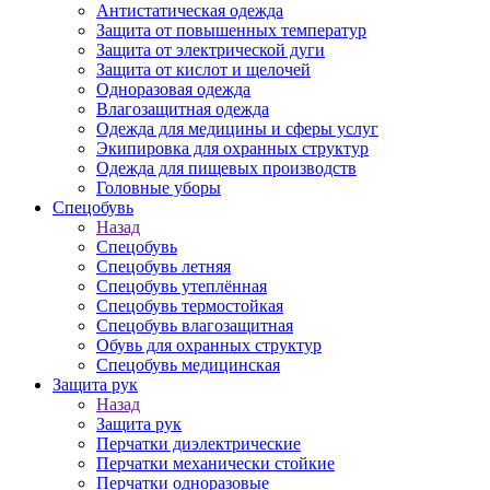
Антистатическая одежда
Защита от повышенных температур
Защита от электрической дуги
Защита от кислот и щелочей
Одноразовая одежда
Влагозащитная одежда
Одежда для медицины и сферы услуг
Экипировка для охранных структур
Одежда для пищевых производств
Головные уборы
Спецобувь
Назад
Спецобувь
Спецобувь летняя
Спецобувь утеплённая
Спецобувь термостойкая
Спецобувь влагозащитная
Обувь для охранных структур
Спецобувь медицинская
Защита рук
Назад
Защита рук
Перчатки диэлектрические
Перчатки механически стойкие
Перчатки одноразовые