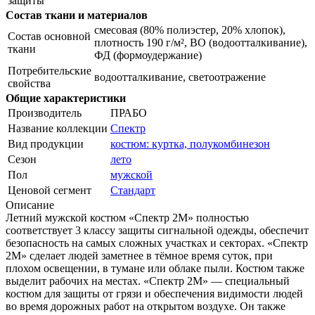
защиты
Состав ткани и материалов
смесовая (80% полиэстер, 20% хлопок),
Состав основной
плотность 190 г/м², ВО (водоотталкивание),
ткани
ФД (формоудержание)
Потребительские
водоотталкивание, светоотражение
свойства
Общие характеристики
Производитель
ПРАБО
Название коллекции
Спектр
Вид продукции
костюм: куртка, полукомбинезон
Сезон
лето
Пол
мужской
Ценовой сегмент
Стандарт
Описание
Летний мужской костюм «Спектр 2М» полностью
соответствует 3 классу защиты сигнальной одежды, обеспечит
безопасность на самых сложных участках и секторах. «Спектр
2М» сделает людей заметнее в тёмное время суток, при
плохом освещении, в тумане или облаке пыли. Костюм также
выделит рабочих на местах. «Спектр 2М» — специальный
костюм для защиты от грязи и обеспечения видимости людей
во время дорожных работ на открытом воздухе. Он также