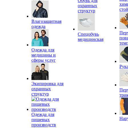
Обувь для
хим
охранных
сто
структур
Влагозащитная
одежда
Пер
Спецобувь
пов
медицинская
тем
Одежда для
медицины и
сферы услуг
Рук
Экипировка для
охранных
Пер
структур
три
Одежда для
Нар
пищевых
производств