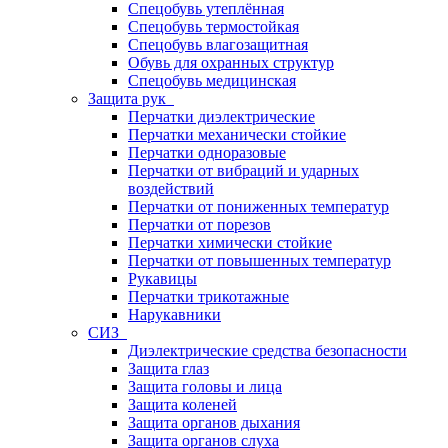
Спецобувь утеплённая
Спецобувь термостойкая
Спецобувь влагозащитная
Обувь для охранных структур
Спецобувь медицинская
Защита рук
Перчатки диэлектрические
Перчатки механически стойкие
Перчатки одноразовые
Перчатки от вибраций и ударных
воздействий
Перчатки от пониженных температур
Перчатки от порезов
Перчатки химически стойкие
Перчатки от повышенных температур
Рукавицы
Перчатки трикотажные
Нарукавники
СИЗ
Диэлектрические средства безопасности
Защита глаз
Защита головы и лица
Защита коленей
Защита органов дыхания
Защита органов слуха