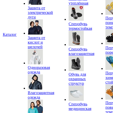
утеплённая
Защита от
электрической
дуги
Пер
пон
Спецобувь
тем
термостойкая
Каталог
Защита от
кислот и
щелочей
Пер
Спецобувь
пор
влагозащитная
Одноразовая
одежда
Пер
Обувь для
хим
охранных
сто
структур
Влагозащитная
одежда
Пер
Спецобувь
пов
медицинская
тем