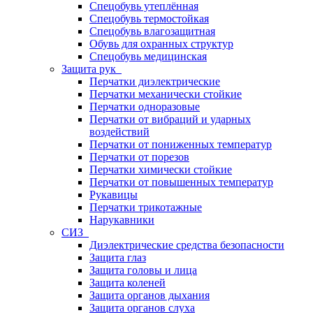
Спецобувь утеплённая
Спецобувь термостойкая
Спецобувь влагозащитная
Обувь для охранных структур
Спецобувь медицинская
Защита рук
Перчатки диэлектрические
Перчатки механически стойкие
Перчатки одноразовые
Перчатки от вибраций и ударных
воздействий
Перчатки от пониженных температур
Перчатки от порезов
Перчатки химически стойкие
Перчатки от повышенных температур
Рукавицы
Перчатки трикотажные
Нарукавники
СИЗ
Диэлектрические средства безопасности
Защита глаз
Защита головы и лица
Защита коленей
Защита органов дыхания
Защита органов слуха