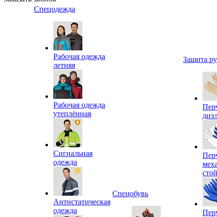
Спецодежда
Рабочая одежда
Защита р
летняя
Рабочая одежда
Пер
утеплённая
диэ
Сигнальная
Пер
одежда
мех
сто
Спецобувь
Антистатическая
одежда
Пер