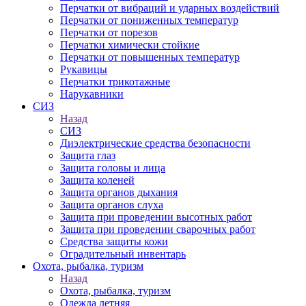
Перчатки от вибраций и ударных воздействий
Перчатки от пониженных температур
Перчатки от порезов
Перчатки химически стойкие
Перчатки от повышенных температур
Рукавицы
Перчатки трикотажные
Нарукавники
СИЗ
Назад
СИЗ
Диэлектрические средства безопасности
Защита глаз
Защита головы и лица
Защита коленей
Защита органов дыхания
Защита органов слуха
Защита при проведении высотных работ
Защита при проведении сварочных работ
Средства защиты кожи
Оградительный инвентарь
Охота, рыбалка, туризм
Назад
Охота, рыбалка, туризм
Одежда летняя