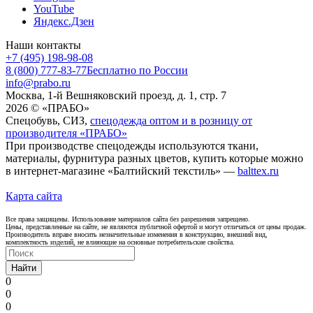
YouTube
Яндекс.Дзен
Наши контакты
+7 (495) 198-98-08
8 (800) 777-83-77
Бесплатно по России
info@prabo.ru
Москва, 1-й Вешняковский проезд, д. 1, стр. 7
2026 © «ПРАБО»
Спецобувь, СИЗ,
спецодежда оптом и в розницу от
производителя «ПРАБО»
При производстве спецодежды используются ткани,
материалы, фурнитура разных цветов, купить которые можно
в интернет-магазине «Балтийский текстиль» —
balttex.ru
Карта сайта
Все права защищены. Использование материалов сайта без разрешения запрещено.
Цены, представленные на сайте, не являются публичной офертой и могут отличаться от цены продаж.
Производитель вправе вносить незначительные изменения в конструкцию, внешний вид,
комплектность изделий, не влияющие на основные потребительские свойства.
Найти
0
0
0