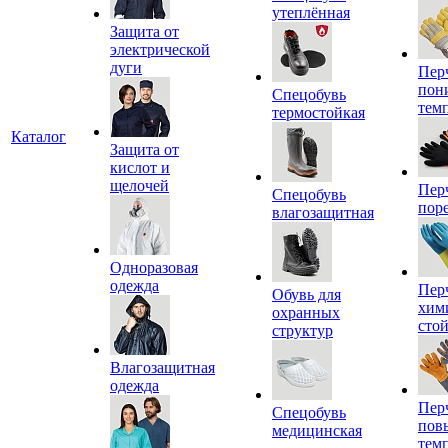
утеплённая
Защита от
электрической
дуги
Пер
пон
Спецобувь
тем
термостойкая
Каталог
Защита от
кислот и
щелочей
Пер
Спецобувь
пор
влагозащитная
Одноразовая
одежда
Пер
Обувь для
хим
охранных
сто
структур
Влагозащитная
одежда
Пер
Спецобувь
пов
медицинская
тем