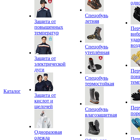
одн
Спецобувь
летняя
Защита от
повышенных
Пер
температур
виб
уда
воз
Спецобувь
утеплённая
Защита от
электрической
дуги
Пер
пон
Спецобувь
тем
термостойкая
Каталог
Защита от
кислот и
щелочей
Пер
Спецобувь
пор
влагозащитная
Одноразовая
одежда
Пер