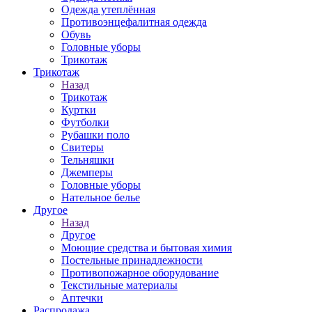
Одежда утеплённая
Противоэнцефалитная одежда
Обувь
Головные уборы
Трикотаж
Трикотаж
Назад
Трикотаж
Куртки
Футболки
Рубашки поло
Свитеры
Тельняшки
Джемперы
Головные уборы
Нательное белье
Другое
Назад
Другое
Моющие средства и бытовая химия
Постельные принадлежности
Противопожарное оборудование
Текстильные материалы
Аптечки
Распродажа