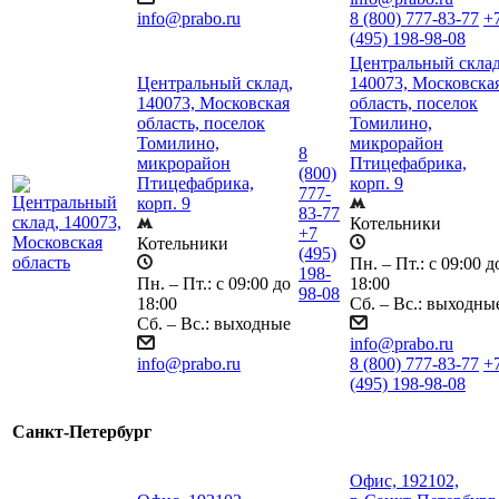
info@prabo.ru
8 (800) 777-83-77
+
(495) 198-98-08
Центральный склад
Центральный склад,
140073, Московска
140073, Московская
область, поселок
область, поселок
Томилино,
Томилино,
микрорайон
8
микрорайон
Птицефабрика,
(800)
Птицефабрика,
корп. 9
777-
корп. 9
83-77
Котельники
+7
Котельники
(495)
Пн. – Пт.: с 09:00 д
198-
Пн. – Пт.: с 09:00 до
18:00
98-08
18:00
Сб. – Вс.: выходны
Сб. – Вс.: выходные
info@prabo.ru
info@prabo.ru
8 (800) 777-83-77
+
(495) 198-98-08
Санкт-Петербург
Офис, 192102,