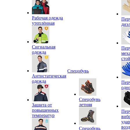
Рабочая одежда
Пер
утеплённая
диэ
Сигнальная
Пер
одежда
мех
сто
Спецобувь
Антистатическая
одежда
Пер
одн
Спецобувь
летняя
Защита от
повышенных
Пер
температур
виб
уда
воз
Спецобувь