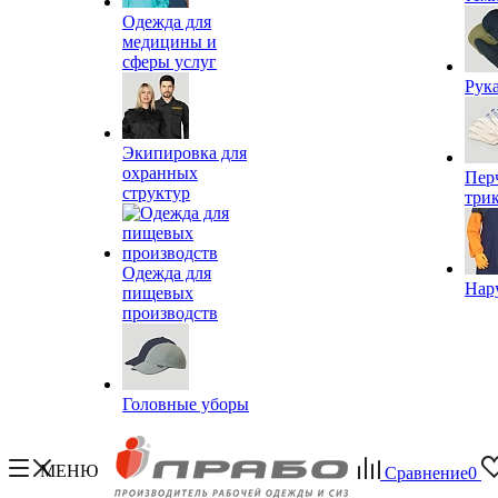
Одежда для
медицины и
сферы услуг
Рук
Экипировка для
охранных
Пер
структур
три
Одежда для
Нар
пищевых
производств
Головные уборы
МЕНЮ
Сравнение
0