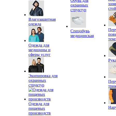
Обувь для
хим
охранных
сто
структур
Влагозащитная
одежда
Пер
Спецобувь
пов
медицинская
тем
Одежда для
медицины и
сферы услуг
Рук
Экипировка для
охранных
Пер
структур
три
Одежда для
Нар
пищевых
производств