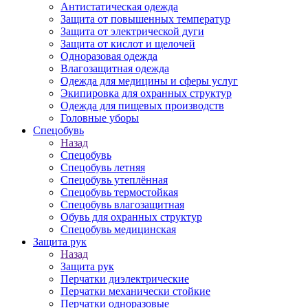
Антистатическая одежда
Защита от повышенных температур
Защита от электрической дуги
Защита от кислот и щелочей
Одноразовая одежда
Влагозащитная одежда
Одежда для медицины и сферы услуг
Экипировка для охранных структур
Одежда для пищевых производств
Головные уборы
Спецобувь
Назад
Спецобувь
Спецобувь летняя
Спецобувь утеплённая
Спецобувь термостойкая
Спецобувь влагозащитная
Обувь для охранных структур
Спецобувь медицинская
Защита рук
Назад
Защита рук
Перчатки диэлектрические
Перчатки механически стойкие
Перчатки одноразовые