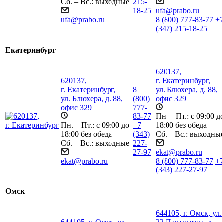
Сб. – Вс.: выходные
215-
18-25
ufa@prabo.ru
ufa@prabo.ru
8 (800) 777-83-77
+
(347) 215-18-25
Екатеринбург
620137,
620137,
г. Екатеринбург,
г. Екатеринбург,
8
ул. Блюхера, д. 88,
ул. Блюхера, д. 88,
(800)
офис 329
офис 329
777-
83-77
Пн. – Пт.: с 09:00 д
Пн. – Пт.: с 09:00 до
+7
18:00 без обеда
18:00 без обеда
(343)
Сб. – Вс.: выходны
Сб. – Вс.: выходные
227-
27-97
ekat@prabo.ru
ekat@prabo.ru
8 (800) 777-83-77
+
(343) 227-27-97
Омск
644105, г. Омск, ул.
644105, г. Омск, ул.
22 Партсъезда, д.