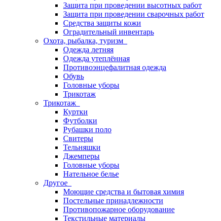
Защита при проведении высотных работ
Защита при проведении сварочных работ
Средства защиты кожи
Оградительный инвентарь
Охота, рыбалка, туризм
Одежда летняя
Одежда утеплённая
Противоэнцефалитная одежда
Обувь
Головные уборы
Трикотаж
Трикотаж
Куртки
Футболки
Рубашки поло
Свитеры
Тельняшки
Джемперы
Головные уборы
Нательное белье
Другое
Моющие средства и бытовая химия
Постельные принадлежности
Противопожарное оборудование
Текстильные материалы