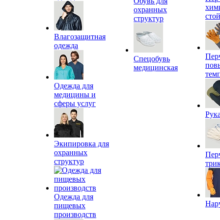
Обувь для
хим
охранных
сто
структур
Влагозащитная
одежда
Пер
Спецобувь
пов
медицинская
тем
Одежда для
медицины и
сферы услуг
Рук
Экипировка для
охранных
Пер
структур
три
Одежда для
Нар
пищевых
производств