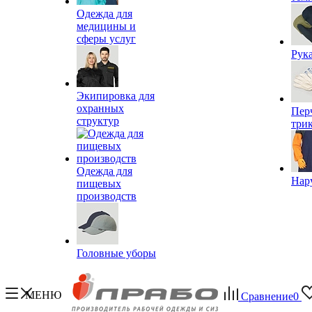
Одежда для
медицины и
сферы услуг
Рук
Экипировка для
охранных
Пер
структур
три
Одежда для
Нар
пищевых
производств
Головные уборы
МЕНЮ
Сравнение
0