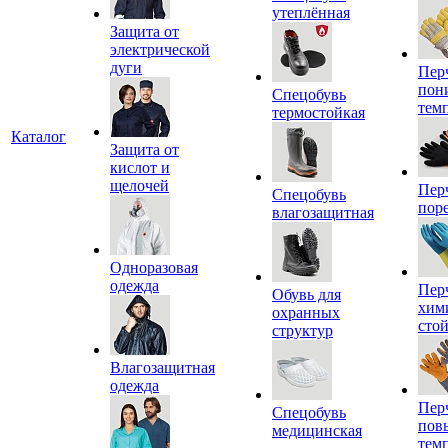
утеплённая
Защита от
электрической
дуги
Пер
пон
Спецобувь
тем
термостойкая
Каталог
Защита от
кислот и
щелочей
Пер
Спецобувь
пор
влагозащитная
Одноразовая
одежда
Пер
Обувь для
хим
охранных
сто
структур
Влагозащитная
одежда
Пер
Спецобувь
пов
медицинская
тем