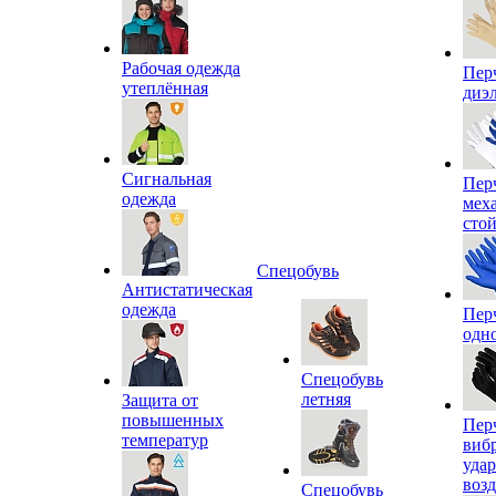
Рабочая одежда
Пер
утеплённая
диэ
Сигнальная
Пер
одежда
мех
сто
Спецобувь
Антистатическая
одежда
Пер
одн
Спецобувь
летняя
Защита от
повышенных
Пер
температур
виб
уда
воз
Спецобувь