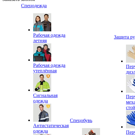
Спецодежда
Рабочая одежда
Защита р
летняя
Рабочая одежда
Пер
утеплённая
диэ
Сигнальная
Пер
одежда
мех
сто
Спецобувь
Антистатическая
одежда
Пер