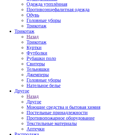
Одежда утеплённая
Противоэнцефалитная одежда
Обувь
Головные уборы
Трикотаж
Трикотаж
Назад
Трикотаж
Куртки
Футболки
Рубашки поло
Свитеры
Тельняшки
Джемперы
Головные уборы
Нательное белье
Другое
Назад
Другое
Моющие средства и бытовая химия
Постельные принадлежности
Противопожарное оборудование
Текстильные материалы
Аптечки
Распродажа