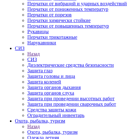
Перчатки от вибраций и ударных воздействий
Перчатки от пониженных температур
Перчатки от порезов
Перчатки химически стойкие
Перчатки от повышенных температур
Рукавицы
Перчатки трикотажные
Нарукавники
СИЗ
Назад
СИЗ
Диэлектрические средства безопасности
Защита глаз
Защита головы и лица
Защита коленей
Защита органов дыхания
Защита органов слуха
Защита при проведении высотных работ
Защита при проведении сварочных работ
Средства защиты кожи
Оградительный инвентарь
Охота, рыбалка, туризм
Назад
Охота, рыбалка, туризм
Одежда летняя