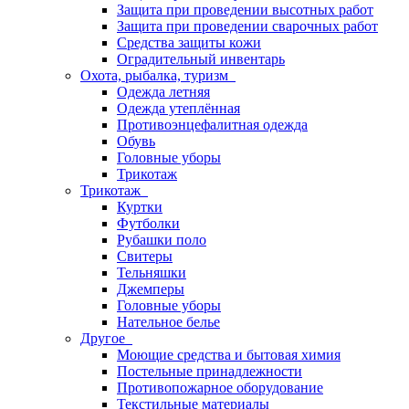
Защита при проведении высотных работ
Защита при проведении сварочных работ
Средства защиты кожи
Оградительный инвентарь
Охота, рыбалка, туризм
Одежда летняя
Одежда утеплённая
Противоэнцефалитная одежда
Обувь
Головные уборы
Трикотаж
Трикотаж
Куртки
Футболки
Рубашки поло
Свитеры
Тельняшки
Джемперы
Головные уборы
Нательное белье
Другое
Моющие средства и бытовая химия
Постельные принадлежности
Противопожарное оборудование
Текстильные материалы