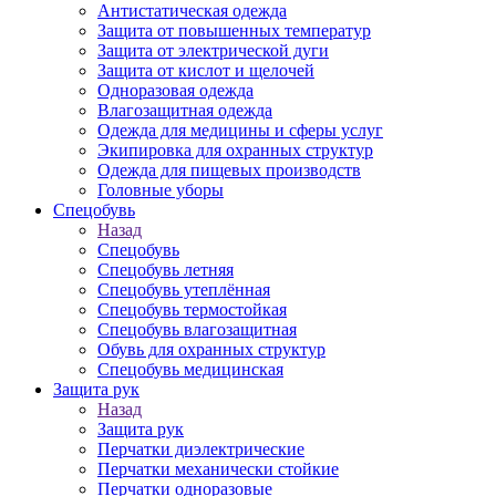
Антистатическая одежда
Защита от повышенных температур
Защита от электрической дуги
Защита от кислот и щелочей
Одноразовая одежда
Влагозащитная одежда
Одежда для медицины и сферы услуг
Экипировка для охранных структур
Одежда для пищевых производств
Головные уборы
Спецобувь
Назад
Спецобувь
Спецобувь летняя
Спецобувь утеплённая
Спецобувь термостойкая
Спецобувь влагозащитная
Обувь для охранных структур
Спецобувь медицинская
Защита рук
Назад
Защита рук
Перчатки диэлектрические
Перчатки механически стойкие
Перчатки одноразовые