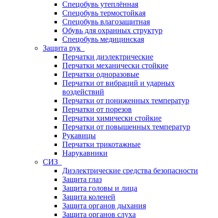
Спецобувь утеплённая
Спецобувь термостойкая
Спецобувь влагозащитная
Обувь для охранных структур
Спецобувь медицинская
Защита рук
Перчатки диэлектрические
Перчатки механически стойкие
Перчатки одноразовые
Перчатки от вибраций и ударных
воздействий
Перчатки от пониженных температур
Перчатки от порезов
Перчатки химически стойкие
Перчатки от повышенных температур
Рукавицы
Перчатки трикотажные
Нарукавники
СИЗ
Диэлектрические средства безопасности
Защита глаз
Защита головы и лица
Защита коленей
Защита органов дыхания
Защита органов слуха