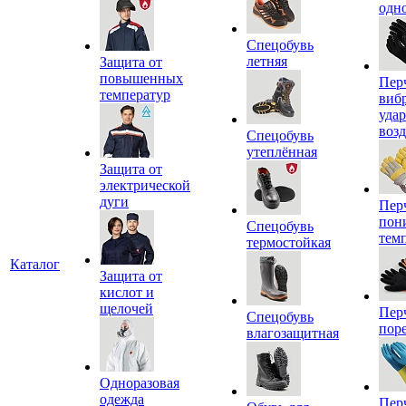
одн
Спецобувь
летняя
Защита от
повышенных
Пер
температур
виб
уда
воз
Спецобувь
утеплённая
Защита от
электрической
дуги
Пер
пон
Спецобувь
тем
термостойкая
Каталог
Защита от
кислот и
щелочей
Пер
Спецобувь
пор
влагозащитная
Одноразовая
одежда
Пер