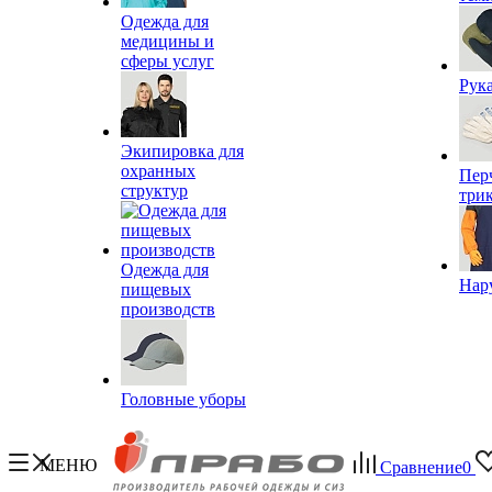
Одежда для
медицины и
сферы услуг
Рук
Экипировка для
охранных
Пер
структур
три
Одежда для
Нар
пищевых
производств
Головные уборы
МЕНЮ
Сравнение
0