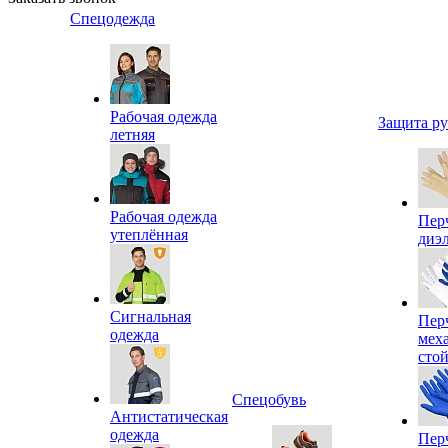
Спецодежда
Рабочая одежда
Защита р
летняя
Рабочая одежда
Пер
утеплённая
диэ
Сигнальная
Пер
одежда
мех
сто
Спецобувь
Антистатическая
одежда
Пер