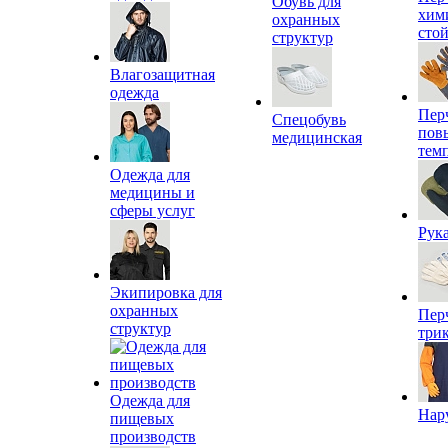
Обувь для
хим
охранных
сто
структур
Влагозащитная
одежда
Пер
Спецобувь
пов
медицинская
тем
Одежда для
медицины и
сферы услуг
Рук
Экипировка для
охранных
Пер
структур
три
Одежда для
Нар
пищевых
производств