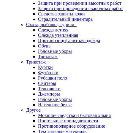
Защита при проведении высотных работ
Защита при проведении сварочных работ
Средства защиты кожи
Оградительный инвентарь
Охота, рыбалка, туризм
Одежда летняя
Одежда утеплённая
Противоэнцефалитная одежда
Обувь
Головные уборы
Трикотаж
Трикотаж
Куртки
Футболки
Рубашки поло
Свитеры
Тельняшки
Джемперы
Головные уборы
Нательное белье
Другое
Моющие средства и бытовая химия
Постельные принадлежности
Противопожарное оборудование
Текстильные материалы