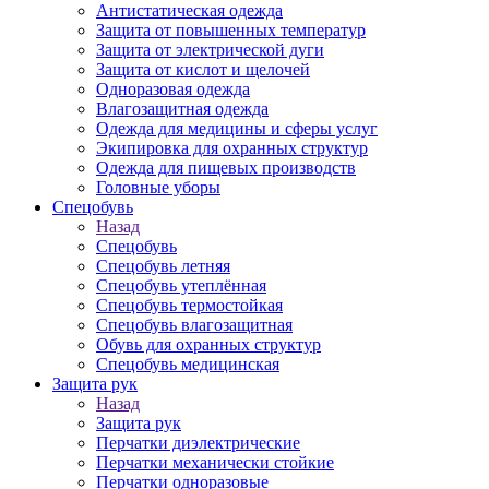
Антистатическая одежда
Защита от повышенных температур
Защита от электрической дуги
Защита от кислот и щелочей
Одноразовая одежда
Влагозащитная одежда
Одежда для медицины и сферы услуг
Экипировка для охранных структур
Одежда для пищевых производств
Головные уборы
Спецобувь
Назад
Спецобувь
Спецобувь летняя
Спецобувь утеплённая
Спецобувь термостойкая
Спецобувь влагозащитная
Обувь для охранных структур
Спецобувь медицинская
Защита рук
Назад
Защита рук
Перчатки диэлектрические
Перчатки механически стойкие
Перчатки одноразовые