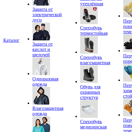
утеплённая
Защита от
электрической
дуги
Пер
пон
Спецобувь
тем
термостойкая
Каталог
Защита от
кислот и
щелочей
Пер
Спецобувь
пор
влагозащитная
Одноразовая
одежда
Пер
Обувь для
хим
охранных
сто
структур
Влагозащитная
одежда
Пер
Спецобувь
пов
медицинская
тем