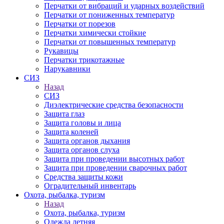
Перчатки от вибраций и ударных воздействий
Перчатки от пониженных температур
Перчатки от порезов
Перчатки химически стойкие
Перчатки от повышенных температур
Рукавицы
Перчатки трикотажные
Нарукавники
СИЗ
Назад
СИЗ
Диэлектрические средства безопасности
Защита глаз
Защита головы и лица
Защита коленей
Защита органов дыхания
Защита органов слуха
Защита при проведении высотных работ
Защита при проведении сварочных работ
Средства защиты кожи
Оградительный инвентарь
Охота, рыбалка, туризм
Назад
Охота, рыбалка, туризм
Одежда летняя