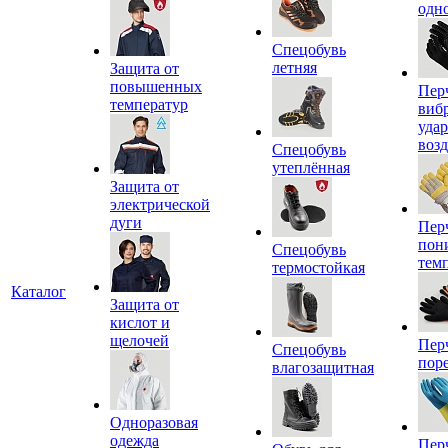
одн
Спецобувь
летняя
Защита от
повышенных
Пер
температур
виб
уда
воз
Спецобувь
утеплённая
Защита от
электрической
дуги
Пер
пон
Спецобувь
тем
термостойкая
Каталог
Защита от
кислот и
щелочей
Пер
Спецобувь
пор
влагозащитная
Одноразовая
одежда
Пер