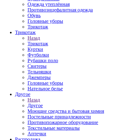
Одежда утеплённая
Противоэнцефалитная одежда
Обувь
Головные уборы
Трикотаж
Трикотаж
Назад
Трикотаж
Куртки
Футболки
Рубашки поло
Свитеры
Тельняшки
Джемперы
Головные уборы
Нательное белье
Другое
Назад
Другое
Моющие средства и бытовая химия
Постельные принадлежности
Противопожарное оборудование
Текстильные материалы
Аптечки
Распродажа