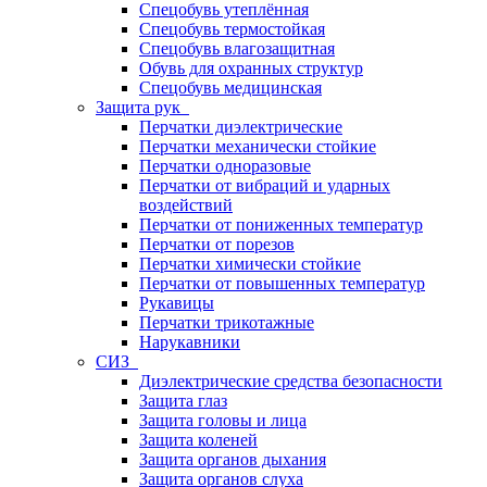
Спецобувь утеплённая
Спецобувь термостойкая
Спецобувь влагозащитная
Обувь для охранных структур
Спецобувь медицинская
Защита рук
Перчатки диэлектрические
Перчатки механически стойкие
Перчатки одноразовые
Перчатки от вибраций и ударных
воздействий
Перчатки от пониженных температур
Перчатки от порезов
Перчатки химически стойкие
Перчатки от повышенных температур
Рукавицы
Перчатки трикотажные
Нарукавники
СИЗ
Диэлектрические средства безопасности
Защита глаз
Защита головы и лица
Защита коленей
Защита органов дыхания
Защита органов слуха