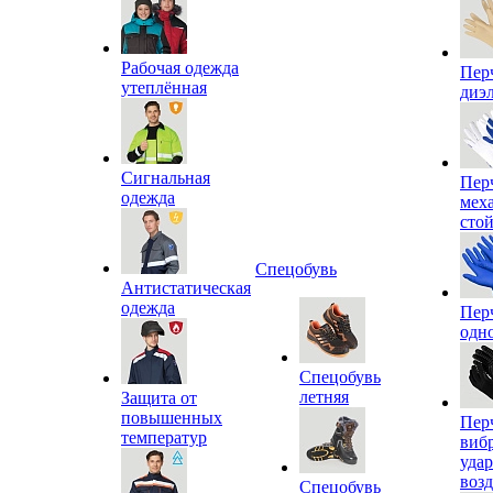
Рабочая одежда
Пер
утеплённая
диэ
Сигнальная
Пер
одежда
мех
сто
Спецобувь
Антистатическая
одежда
Пер
одн
Спецобувь
летняя
Защита от
повышенных
Пер
температур
виб
уда
воз
Спецобувь