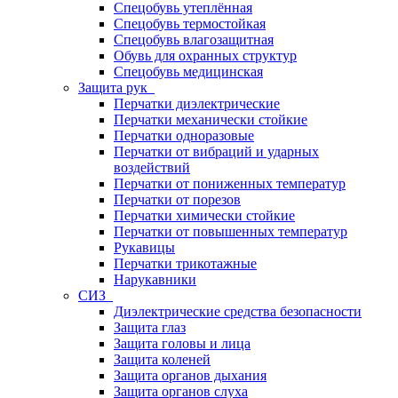
Спецобувь утеплённая
Спецобувь термостойкая
Спецобувь влагозащитная
Обувь для охранных структур
Спецобувь медицинская
Защита рук
Перчатки диэлектрические
Перчатки механически стойкие
Перчатки одноразовые
Перчатки от вибраций и ударных
воздействий
Перчатки от пониженных температур
Перчатки от порезов
Перчатки химически стойкие
Перчатки от повышенных температур
Рукавицы
Перчатки трикотажные
Нарукавники
СИЗ
Диэлектрические средства безопасности
Защита глаз
Защита головы и лица
Защита коленей
Защита органов дыхания
Защита органов слуха