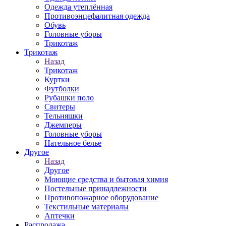
Одежда утеплённая
Противоэнцефалитная одежда
Обувь
Головные уборы
Трикотаж
Трикотаж
Назад
Трикотаж
Куртки
Футболки
Рубашки поло
Свитеры
Тельняшки
Джемперы
Головные уборы
Нательное белье
Другое
Назад
Другое
Моющие средства и бытовая химия
Постельные принадлежности
Противопожарное оборудование
Текстильные материалы
Аптечки
Распродажа