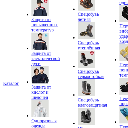
одн
Спецобувь
летняя
Защита от
повышенных
Пер
температур
виб
уда
воз
Спецобувь
утеплённая
Защита от
электрической
дуги
Пер
пон
Спецобувь
тем
термостойкая
Каталог
Защита от
кислот и
щелочей
Пер
Спецобувь
пор
влагозащитная
Одноразовая
одежда
Пер