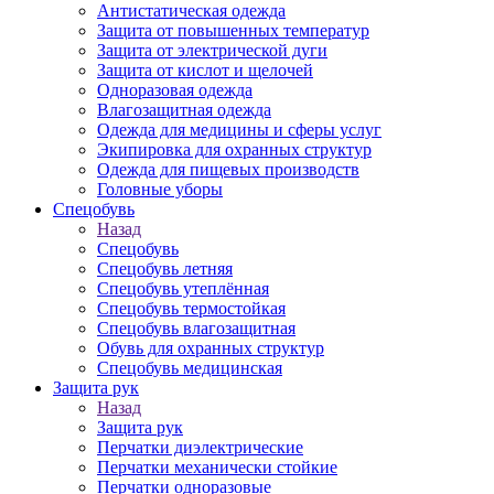
Антистатическая одежда
Защита от повышенных температур
Защита от электрической дуги
Защита от кислот и щелочей
Одноразовая одежда
Влагозащитная одежда
Одежда для медицины и сферы услуг
Экипировка для охранных структур
Одежда для пищевых производств
Головные уборы
Спецобувь
Назад
Спецобувь
Спецобувь летняя
Спецобувь утеплённая
Спецобувь термостойкая
Спецобувь влагозащитная
Обувь для охранных структур
Спецобувь медицинская
Защита рук
Назад
Защита рук
Перчатки диэлектрические
Перчатки механически стойкие
Перчатки одноразовые