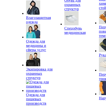
Обувь для
хим
охранных
сто
структур
Влагозащитная
одежда
Пер
Спецобувь
пов
медицинская
тем
Одежда для
медицины и
сферы услуг
Рук
Экипировка для
охранных
Пер
структур
три
Одежда для
Нар
пищевых
производств