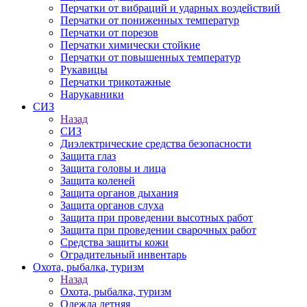
Перчатки от вибраций и ударных воздействий
Перчатки от пониженных температур
Перчатки от порезов
Перчатки химически стойкие
Перчатки от повышенных температур
Рукавицы
Перчатки трикотажные
Нарукавники
СИЗ
Назад
СИЗ
Диэлектрические средства безопасности
Защита глаз
Защита головы и лица
Защита коленей
Защита органов дыхания
Защита органов слуха
Защита при проведении высотных работ
Защита при проведении сварочных работ
Средства защиты кожи
Оградительный инвентарь
Охота, рыбалка, туризм
Назад
Охота, рыбалка, туризм
Одежда летняя