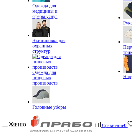
Одежда для
медицины и
сферы услуг
Рук
Экипировка для
охранных
Пер
структур
три
Одежда для
Нар
пищевых
производств
Головные уборы
МЕНЮ
Сравнение
0