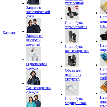
утеплённая
Защита от
электрической
дуги
Пер
пон
Спецобувь
тем
термостойкая
Каталог
Защита от
кислот и
щелочей
Пер
Спецобувь
пор
влагозащитная
Одноразовая
одежда
Пер
Обувь для
хим
охранных
сто
структур
Влагозащитная
одежда
Пер
Спецобувь
пов
медицинская
тем