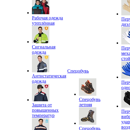
Рабочая одежда
Пер
утеплённая
диэ
Сигнальная
Пер
одежда
мех
сто
Спецобувь
Антистатическая
одежда
Пер
одн
Спецобувь
летняя
Защита от
повышенных
Пер
температур
виб
уда
воз
Спецобувь