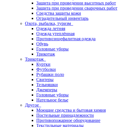
Защита при проведении высотных работ
Защита при проведении сварочных работ
Средства защиты кожи
Оградительный инвентарь
Охота, рыбалка, туризм
Одежда летняя
Одежда утеплённая
Противоэнцефалитная одежда
Обувь
Головные уборы
Трикотаж
Трикотаж
Куртки
Футболки
Рубашки поло
Свитеры
Тельняшки
Джемперы
Головные уборы
Нательное белье
Другое
Моющие средства и бытовая химия
Постельные принадлежности
Противопожарное оборудование
Текстильные материалы