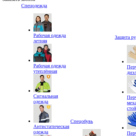
Спецодежда
Рабочая одежда
Защита р
летняя
Рабочая одежда
Пер
утеплённая
диэ
Сигнальная
Пер
одежда
мех
сто
Спецобувь
Антистатическая
одежда
Пер