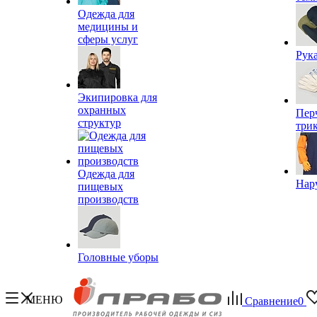
Одежда для
медицины и
сферы услуг
Рук
Экипировка для
охранных
Пер
структур
три
Одежда для
Нар
пищевых
производств
Головные уборы
МЕНЮ
Сравнение
0