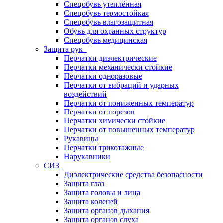
Спецобувь утеплённая
Спецобувь термостойкая
Спецобувь влагозащитная
Обувь для охранных структур
Спецобувь медицинская
Защита рук
Перчатки диэлектрические
Перчатки механически стойкие
Перчатки одноразовые
Перчатки от вибраций и ударных
воздействий
Перчатки от пониженных температур
Перчатки от порезов
Перчатки химически стойкие
Перчатки от повышенных температур
Рукавицы
Перчатки трикотажные
Нарукавники
СИЗ
Диэлектрические средства безопасности
Защита глаз
Защита головы и лица
Защита коленей
Защита органов дыхания
Защита органов слуха