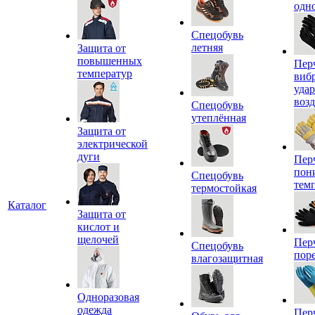
одн
Спецобувь
летняя
Защита от
повышенных
Пер
температур
виб
уда
воз
Спецобувь
утеплённая
Защита от
электрической
дуги
Пер
пон
Спецобувь
тем
термостойкая
Каталог
Защита от
кислот и
щелочей
Пер
Спецобувь
пор
влагозащитная
Одноразовая
одежда
Пер