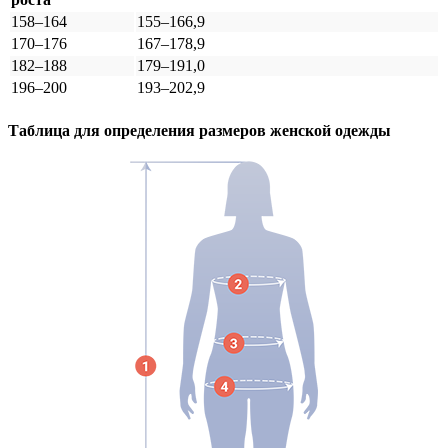
158–164
155–166,9
170–176
167–178,9
182–188
179–191,0
196–200
193–202,9
Таблица для определения размеров
женской
одежды