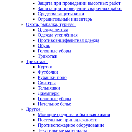
Защита при проведении высотных работ
Защита при проведении сварочных работ
Средства защиты кожи
Оградительный инвентарь
Охота, рыбалка, туризм
Одежда летняя
Одежда утеплённая
Противоэнцефалитная одежда
Обувь
Головные уборы
Трикотаж
Трикотаж
Куртки
Футболки
Рубашки поло
Свитеры
Тельняшки
Джемперы
Головные уборы
Нательное белье
Другое
Моющие средства и бытовая химия
Постельные принадлежности
Противопожарное оборудование
Текстильные материалы