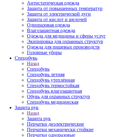
Антистатическая одежда
Защита от повышенных температур
Защита от электрической дуги
Защита от кислот и щелочей
Одноразовая одежда
Влагозащитная одежда
Одежда для медицины и сферы услуг
Экипировка для охранных структур
Одежда для пищевых производств
Головные уборы
Спецобувь
Назад
Спецобувь
Спецобувь летняя
Спецобувь утеплённая
Спецобувь термостойкая
Спецобувь влагозащитная
Обувь для охранных структур
Спецобувь медицинская
Защита рук
Назад
Защита рук
Перчатки диэлектрические
Перчатки механически стойкие
Перчатки одноразовые