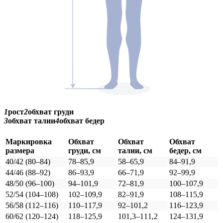
1
рост
2
обхват груди
3
обхват талии
4
обхват бедер
Маркировка
Обхват
Обхват
Обхват
размера
груди, см
талии, см
бедер, см
40/42 (80–84)
78–85,9
58–65,9
84–91,9
44/46 (88–92)
86–93,9
66–71,9
92–99,9
48/50 (96–100)
94–101,9
72–81,9
100–107,9
52/54 (104–108)
102–109,9
82–91,9
108–115,9
56/58 (112–116)
110–117,9
92–101,2
116–123,9
60/62 (120–124)
118–125,9
101,3–111,2
124–131,9