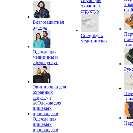
Обувь для
хим
охранных
сто
структур
Влагозащитная
одежда
Пер
Спецобувь
пов
медицинская
тем
Одежда для
медицины и
сферы услуг
Рук
Экипировка для
охранных
Пер
структур
три
Одежда для
Нар
пищевых
производств