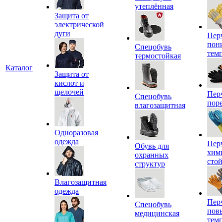
утеплённая
Защита от
электрической
дуги
Пер
пон
Спецобувь
тем
термостойкая
Каталог
Защита от
кислот и
щелочей
Пер
Спецобувь
пор
влагозащитная
Одноразовая
одежда
Пер
Обувь для
хим
охранных
сто
структур
Влагозащитная
одежда
Пер
Спецобувь
пов
медицинская
тем