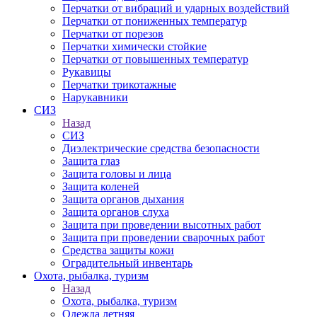
Перчатки от вибраций и ударных воздействий
Перчатки от пониженных температур
Перчатки от порезов
Перчатки химически стойкие
Перчатки от повышенных температур
Рукавицы
Перчатки трикотажные
Нарукавники
СИЗ
Назад
СИЗ
Диэлектрические средства безопасности
Защита глаз
Защита головы и лица
Защита коленей
Защита органов дыхания
Защита органов слуха
Защита при проведении высотных работ
Защита при проведении сварочных работ
Средства защиты кожи
Оградительный инвентарь
Охота, рыбалка, туризм
Назад
Охота, рыбалка, туризм
Одежда летняя