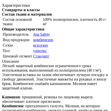
Характеристики
Стандарты и классы
Состав ткани и материалов
Состав основной
100% полипропилен, плотность 40 г/
ткани
м²
Общие характеристики
Производитель
Jeta Safety
Вид продукции
комбинезон
Сезон
всесезон
Пол
унисекс
Ценовой сегмент
Стандарт
Описание
Лёгкий защитный комбинезон ограниченного срока
использования, выполненный из полипропилена (40 г/м²).
Эластичная вставка на талии обеспечивает лучшую посадку и
свободу движений. Эластичные манжеты на рукавах и внизу
брюк. Комбинезон снабжён капюшоном. Молния имеет
защитный клапан.
Капюшон
: пришивной, резинка по лицевому вырезу
обеспечивает плотное прилегание.
Комбинезон
: приталенного силуэта. Молния, на которую
застегивается комбинезон, закрыта планкой, чтобы в замок не