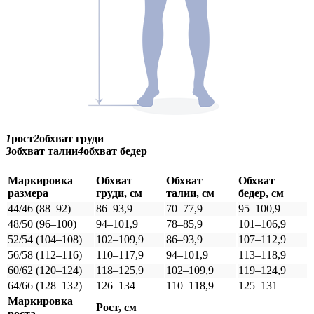
1
рост
2
обхват груди
3
обхват талии
4
обхват бедер
Маркировка
Обхват
Обхват
Обхват
размера
груди, см
талии, см
бедер, см
44/46 (88–92)
86–93,9
70–77,9
95–100,9
48/50 (96–100)
94–101,9
78–85,9
101–106,9
52/54 (104–108)
102–109,9
86–93,9
107–112,9
56/58 (112–116)
110–117,9
94–101,9
113–118,9
60/62 (120–124)
118–125,9
102–109,9
119–124,9
64/66 (128–132)
126–134
110–118,9
125–131
Маркировка
Рост, см
роста