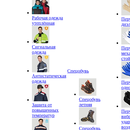
Рабочая одежда
Пер
утеплённая
диэ
Сигнальная
Пер
одежда
мех
сто
Спецобувь
Антистатическая
одежда
Пер
одн
Спецобувь
летняя
Защита от
повышенных
Пер
температур
виб
уда
воз
Спецобувь