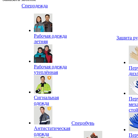
Спецодежда
Рабочая одежда
Защита р
летняя
Рабочая одежда
Пер
утеплённая
диэ
Сигнальная
Пер
одежда
мех
сто
Спецобувь
Антистатическая
одежда
Пер