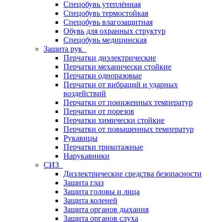
Спецобувь утеплённая
Спецобувь термостойкая
Спецобувь влагозащитная
Обувь для охранных структур
Спецобувь медицинская
Защита рук
Перчатки диэлектрические
Перчатки механически стойкие
Перчатки одноразовые
Перчатки от вибраций и ударных
воздействий
Перчатки от пониженных температур
Перчатки от порезов
Перчатки химически стойкие
Перчатки от повышенных температур
Рукавицы
Перчатки трикотажные
Нарукавники
СИЗ
Диэлектрические средства безопасности
Защита глаз
Защита головы и лица
Защита коленей
Защита органов дыхания
Защита органов слуха