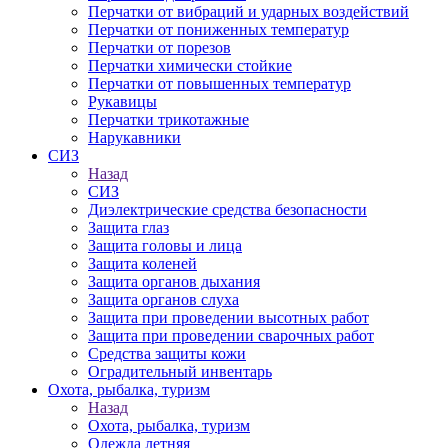
Перчатки от вибраций и ударных воздействий
Перчатки от пониженных температур
Перчатки от порезов
Перчатки химически стойкие
Перчатки от повышенных температур
Рукавицы
Перчатки трикотажные
Нарукавники
СИЗ
Назад
СИЗ
Диэлектрические средства безопасности
Защита глаз
Защита головы и лица
Защита коленей
Защита органов дыхания
Защита органов слуха
Защита при проведении высотных работ
Защита при проведении сварочных работ
Средства защиты кожи
Оградительный инвентарь
Охота, рыбалка, туризм
Назад
Охота, рыбалка, туризм
Одежда летняя