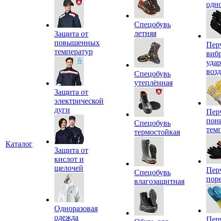
одн
Спецобувь
летняя
Защита от
повышенных
Пер
температур
виб
уда
воз
Спецобувь
утеплённая
Защита от
электрической
дуги
Пер
пон
Спецобувь
тем
термостойкая
Каталог
Защита от
кислот и
щелочей
Пер
Спецобувь
пор
влагозащитная
Одноразовая
одежда
Пер