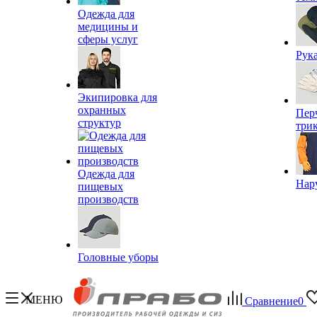
Одежда для
медицины и
сферы услуг
Рук
Экипировка для
охранных
Пер
структур
три
Одежда для
Нар
пищевых
производств
Головные уборы
МЕНЮ
Сравнение
0