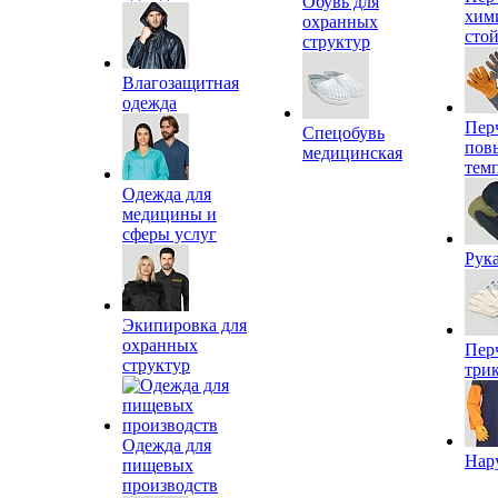
Обувь для
хим
охранных
сто
структур
Влагозащитная
одежда
Пер
Спецобувь
пов
медицинская
тем
Одежда для
медицины и
сферы услуг
Рук
Экипировка для
охранных
Пер
структур
три
Одежда для
Нар
пищевых
производств