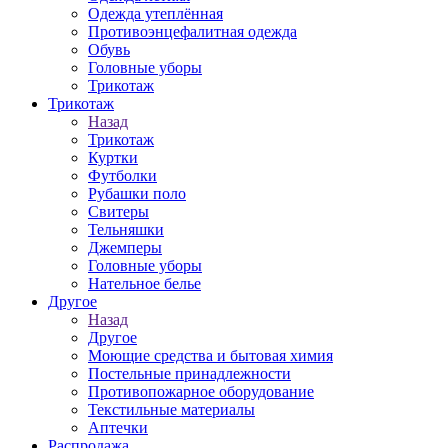
Одежда утеплённая
Противоэнцефалитная одежда
Обувь
Головные уборы
Трикотаж
Трикотаж
Назад
Трикотаж
Куртки
Футболки
Рубашки поло
Свитеры
Тельняшки
Джемперы
Головные уборы
Нательное белье
Другое
Назад
Другое
Моющие средства и бытовая химия
Постельные принадлежности
Противопожарное оборудование
Текстильные материалы
Аптечки
Распродажа