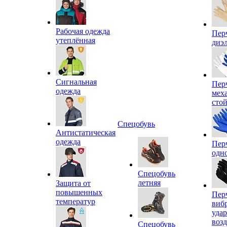
Рабочая одежда
Пер
утеплённая
диэ
Сигнальная
Пер
одежда
мех
сто
Спецобувь
Антистатическая
одежда
Пер
одн
Спецобувь
летняя
Защита от
повышенных
Пер
температур
виб
уда
воз
Спецобувь