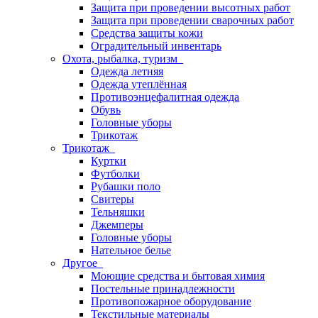
Защита при проведении высотных работ
Защита при проведении сварочных работ
Средства защиты кожи
Оградительный инвентарь
Охота, рыбалка, туризм
Одежда летняя
Одежда утеплённая
Противоэнцефалитная одежда
Обувь
Головные уборы
Трикотаж
Трикотаж
Куртки
Футболки
Рубашки поло
Свитеры
Тельняшки
Джемперы
Головные уборы
Нательное белье
Другое
Моющие средства и бытовая химия
Постельные принадлежности
Противопожарное оборудование
Текстильные материалы