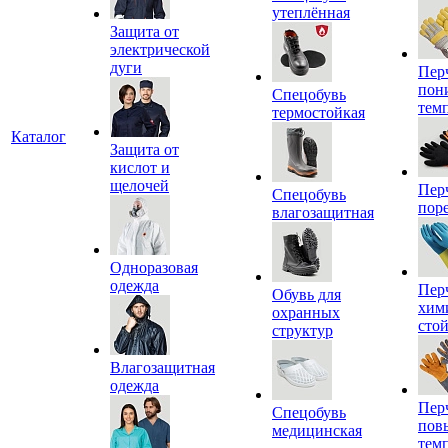
утеплённая
Защита от
электрической
дуги
Пер
пон
Спецобувь
тем
термостойкая
Каталог
Защита от
кислот и
щелочей
Пер
Спецобувь
пор
влагозащитная
Одноразовая
одежда
Пер
Обувь для
хим
охранных
сто
структур
Влагозащитная
одежда
Пер
Спецобувь
пов
медицинская
тем