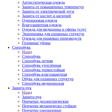
Антистатическая одежда
Защита от повышенных температур
Защита от электрической дуги
Защита от кислот и щелочей
Одноразовая одежда
Влагозащитная одежда
Одежда для медицины и сферы услуг
Экипировка для охранных структур
Одежда для пищевых производств
Головные уборы
Спецобувь
Назад
Спецобувь
Спецобувь летняя
Спецобувь утеплённая
Спецобувь термостойкая
Спецобувь влагозащитная
Обувь для охранных структур
Спецобувь медицинская
Защита рук
Назад
Защита рук
Перчатки диэлектрические
Перчатки механически стойкие
Перчатки одноразовые