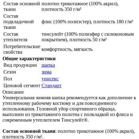
Состав основной
полотно трикотажное (100% акрил),
ткани
плотность 350 г/м²
Состав
подкладочной
флис (100% полиэстер), плотность 180 г/м²
ткани
Состав
тинсулейт (100% полиэфир с силиконовым
утеплителя
покрытием), плотность 50 г/м²
Потребительские
комфортность, мягкость
свойства
Общие характеристики
Вид продукции
шапка
Сезон
зима
Пол
унисекс
Ценовой сегмент
Стандарт
Описание
Универсальная зимняя шапка рекомендуется как дополнение к
утепленному рабочему костюму и для повседневного
использования. Головной убор спортивного образца,
выполнен из трикотажного полотна с полкладкой из флиса и
современным утеплителем Тинсулейт®.
Состав основной ткани
: полотно трикотажное (100% акрил),
плотность 350 г/м².