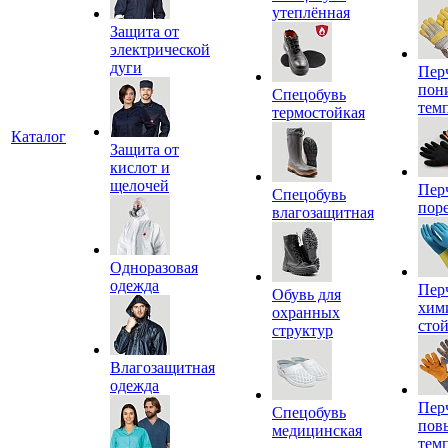
утеплённая
Защита от
электрической
дуги
Пер
пон
Спецобувь
тем
термостойкая
Каталог
Защита от
кислот и
щелочей
Пер
Спецобувь
пор
влагозащитная
Одноразовая
одежда
Пер
Обувь для
хим
охранных
сто
структур
Влагозащитная
одежда
Пер
Спецобувь
пов
медицинская
тем