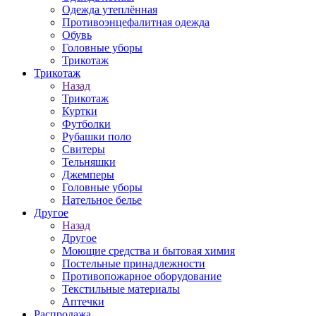
Одежда утеплённая
Противоэнцефалитная одежда
Обувь
Головные уборы
Трикотаж
Трикотаж
Назад
Трикотаж
Куртки
Футболки
Рубашки поло
Свитеры
Тельняшки
Джемперы
Головные уборы
Нательное белье
Другое
Назад
Другое
Моющие средства и бытовая химия
Постельные принадлежности
Противопожарное оборудование
Текстильные материалы
Аптечки
Распродажа