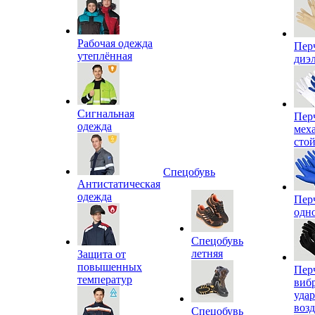
Рабочая одежда
Пер
утеплённая
диэ
Сигнальная
Пер
одежда
мех
сто
Спецобувь
Антистатическая
одежда
Пер
одн
Спецобувь
летняя
Защита от
повышенных
Пер
температур
виб
уда
воз
Спецобувь