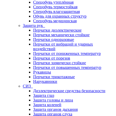
Спецобувь утеплённая
Спецобувь термостойкая
Спецобувь влагозащитная
Обувь для охранных структур
Спецобувь медицинская
Защита рук
Перчатки диэлектрические
Перчатки механически стойкие
Перчатки одноразовые
Перчатки от вибраций и ударных
воздействий
Перчатки от пониженных температур
Перчатки от порезов
Перчатки химически стойкие
Перчатки от повышенных температур
Рукавицы
Перчатки трикотажные
Нарукавники
СИЗ
Диэлектрические средства безопасности
Защита глаз
Защита головы и лица
Защита коленей
Защита органов дыхания
Защита органов слуха