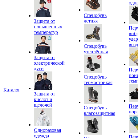
одн
Спецобувь
летняя
Защита от
повышенных
Пер
температур
виб
уда
воз
Спецобувь
утеплённая
Защита от
электрической
дуги
Пер
пон
Спецобувь
тем
термостойкая
Каталог
Защита от
кислот и
щелочей
Пер
Спецобувь
пор
влагозащитная
Одноразовая
одежда
Пер