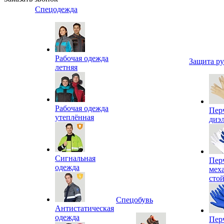
Спецодежда
Рабочая одежда
Защита р
летняя
Рабочая одежда
Пер
утеплённая
диэ
Сигнальная
Пер
одежда
мех
сто
Спецобувь
Антистатическая
одежда
Пер