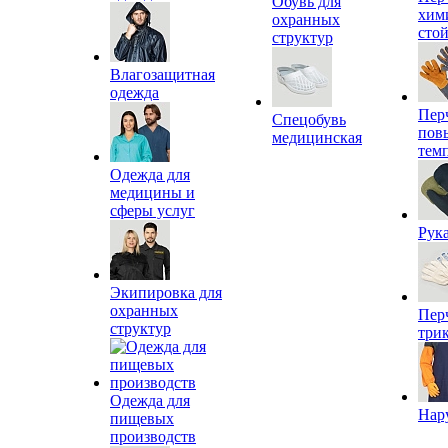
Обувь для
хим
охранных
сто
структур
Влагозащитная
одежда
Пер
Спецобувь
пов
медицинская
тем
Одежда для
медицины и
сферы услуг
Рук
Экипировка для
охранных
Пер
структур
три
Одежда для
Нар
пищевых
производств