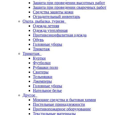
Защита при проведении высотных работ
Защита при проведении сварочных работ
Средства защиты кожи
Оградительный инвентарь
Охота, рыбалка, туризм
Одежда летняя
Одежда утеплённая
Противоэнцефалитная одежда
Обувь
Головные уборы
Трикотаж
Трикотаж
Куртки
Футболки
Рубашки поло
Свитеры
Тельняшки
Джемперы
Головные уборы
Нательное белье
Другое
Моющие средства и бытовая химия
Постельные принадлежности
Противопожарное оборудование
Текстильные материалы