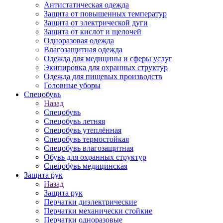
Антистатическая одежда
Защита от повышенных температур
Защита от электрической дуги
Защита от кислот и щелочей
Одноразовая одежда
Влагозащитная одежда
Одежда для медицины и сферы услуг
Экипировка для охранных структур
Одежда для пищевых производств
Головные уборы
Спецобувь
Назад
Спецобувь
Спецобувь летняя
Спецобувь утеплённая
Спецобувь термостойкая
Спецобувь влагозащитная
Обувь для охранных структур
Спецобувь медицинская
Защита рук
Назад
Защита рук
Перчатки диэлектрические
Перчатки механически стойкие
Перчатки одноразовые