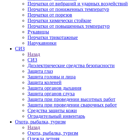
Перчатки от вибраций и ударных воздействий
Перчатки от пониженных температур
Перчатки от порезов
Перчатки химически стойкие
Перчатки от повышенных температур
Рукавицы
Перчатки трикотажные
Нарукавники
СИЗ
Назад
СИЗ
Диэлектрические средства безопасности
Защита глаз
Защита головы и лица
Защита коленей
Защита органов дыхания
Защита органов слуха
Защита при проведении высотных работ
Защита при проведении сварочных работ
Средства защиты кожи
Оградительный инвентарь
Охота, рыбалка, туризм
Назад
Охота, рыбалка, туризм
Одежда летняя