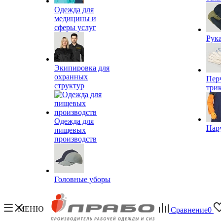
Одежда для
медицины и
сферы услуг
Рук
Экипировка для
охранных
Пер
структур
три
Одежда для
Нар
пищевых
производств
Головные уборы
МЕНЮ
Сравнение
0