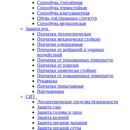
Спецобувь утеплённая
Спецобувь термостойкая
Спецобувь влагозащитная
Обувь для охранных структур
Спецобувь медицинская
Защита рук
Перчатки диэлектрические
Перчатки механически стойкие
Перчатки одноразовые
Перчатки от вибраций и ударных
воздействий
Перчатки от пониженных температур
Перчатки от порезов
Перчатки химически стойкие
Перчатки от повышенных температур
Рукавицы
Перчатки трикотажные
Нарукавники
СИЗ
Диэлектрические средства безопасности
Защита глаз
Защита головы и лица
Защита коленей
Защита органов дыхания
Защита органов слуха