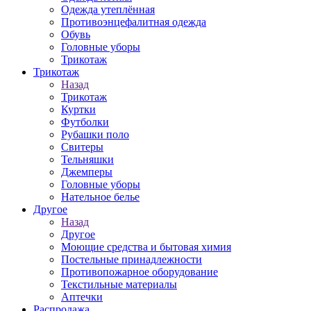
Одежда утеплённая
Противоэнцефалитная одежда
Обувь
Головные уборы
Трикотаж
Трикотаж
Назад
Трикотаж
Куртки
Футболки
Рубашки поло
Свитеры
Тельняшки
Джемперы
Головные уборы
Нательное белье
Другое
Назад
Другое
Моющие средства и бытовая химия
Постельные принадлежности
Противопожарное оборудование
Текстильные материалы
Аптечки
Распродажа