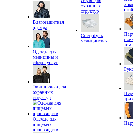
Обувь для
хим
охранных
сто
структур
Влагозащитная
одежда
Пер
Спецобувь
пов
медицинская
тем
Одежда для
медицины и
сферы услуг
Рук
Экипировка для
охранных
Пер
структур
три
Одежда для
Нар
пищевых
производств