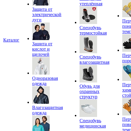
утеплённая
Защита от
электрической
дуги
Пер
пон
Спецобувь
тем
термостойкая
Каталог
Защита от
кислот и
щелочей
Пер
Спецобувь
пор
влагозащитная
Одноразовая
одежда
Пер
Обувь для
хим
охранных
сто
структур
Влагозащитная
одежда
Пер
Спецобувь
пов
медицинская
тем