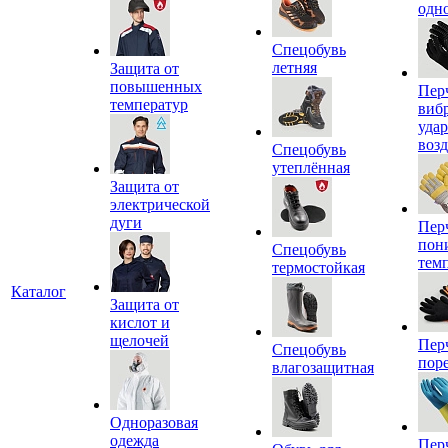
одн
Спецобувь
летняя
Защита от
повышенных
Пер
температур
виб
уда
воз
Спецобувь
утеплённая
Защита от
электрической
дуги
Пер
пон
Спецобувь
тем
термостойкая
Каталог
Защита от
кислот и
щелочей
Пер
Спецобувь
пор
влагозащитная
Одноразовая
одежда
Пер