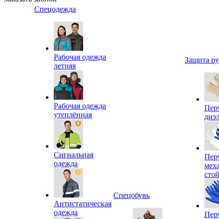
Спецодежда
Рабочая одежда
Защита р
летняя
Рабочая одежда
Пер
утеплённая
диэ
Сигнальная
Пер
одежда
мех
сто
Спецобувь
Антистатическая
одежда
Пер