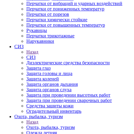
Перчатки от вибраций и ударных воздействий
Перчатки от пониженных температур
Перчатки от порезов
Перчатки химически стойкие
Перчатки от повышенных температур
Рукавицы
Перчатки трикотажные
Нарукавники
СИЗ
Назад
СИЗ
Диэлектрические средства безопасности
Защита глаз
Защита головы и лица
Защита коленей
Защита органов дыхания
Защита органов слуха
Защита при проведении высотных работ
Защита при проведении сварочных работ
Средства защиты кожи
Оградительный инвентарь
Охота, рыбалка, туризм
Назад
Охота, рыбалка, туризм
Одежда летняя