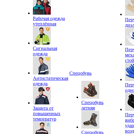
Рабочая одежда
Пер
утеплённая
диэ
Сигнальная
Пер
одежда
мех
сто
Спецобувь
Антистатическая
одежда
Пер
одн
Спецобувь
летняя
Защита от
повышенных
Пер
температур
виб
уда
воз
Спецобувь