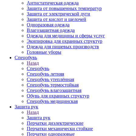
Антистатическая одежда
Защита от повышенных температур
Защита от электрической дуги
Защита от кислот и щелочей
Одноразовая одежда
Влагозащитная одежда
Одежда для медицины и сферы услуг
Экипировка для охранных структур
Одежда для пищевых производств
Головные уборы
Спецобувь
Назад
Спецобувь
Спецобувь летняя
Спецобувь утеплённая
Спецобувь термостойкая
Спецобувь влагозащитная
Обувь для охранных структур
Спецобувь медицинская
Защита рук
Назад
Защита рук
Перчатки диэлектрические
Перчатки механически стойкие
Перчатки одноразовые