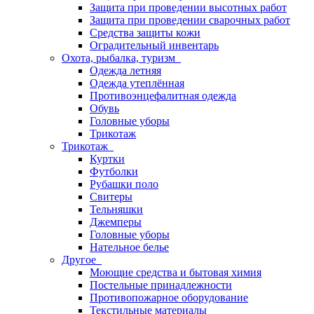
Защита при проведении высотных работ
Защита при проведении сварочных работ
Средства защиты кожи
Оградительный инвентарь
Охота, рыбалка, туризм
Одежда летняя
Одежда утеплённая
Противоэнцефалитная одежда
Обувь
Головные уборы
Трикотаж
Трикотаж
Куртки
Футболки
Рубашки поло
Свитеры
Тельняшки
Джемперы
Головные уборы
Нательное белье
Другое
Моющие средства и бытовая химия
Постельные принадлежности
Противопожарное оборудование
Текстильные материалы