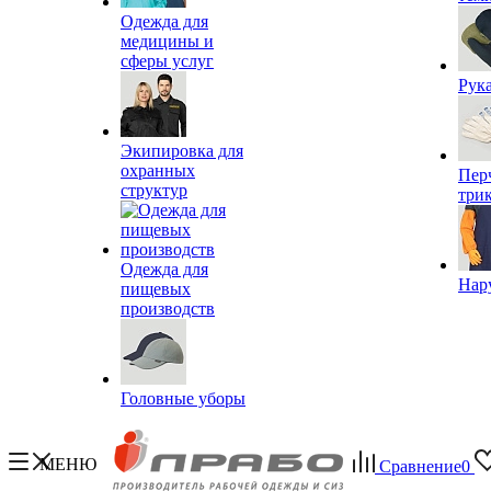
Одежда для
медицины и
сферы услуг
Рук
Экипировка для
охранных
Пер
структур
три
Одежда для
Нар
пищевых
производств
Головные уборы
МЕНЮ
Сравнение
0