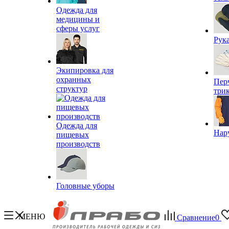
Одежда для
медицины и
сферы услуг
Рук
Экипировка для
охранных
Пер
структур
три
Одежда для
Нар
пищевых
производств
Головные уборы
МЕНЮ
Сравнение
0