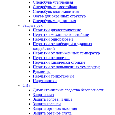
Спецобувь утеплённая
Спецобувь термостойкая
Спецобувь влагозащитная
Обувь для охранных структур
Спецобувь медицинская
Защита рук
Перчатки диэлектрические
Перчатки механически стойкие
Перчатки одноразовые
Перчатки от вибраций и ударных
воздействий
Перчатки от пониженных температур
Перчатки от порезов
Перчатки химически стойкие
Перчатки от повышенных температур
Рукавицы
Перчатки трикотажные
Нарукавники
СИЗ
Диэлектрические средства безопасности
Защита глаз
Защита головы и лица
Защита коленей
Защита органов дыхания
Защита органов слуха