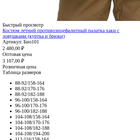
Быстрый просмотр
Костюм летний противоэнцефалитный палатка хаки с
ловушками (куртка и брюки)
Артикул: Био101
2 480,00
₽
Оптовая цена
3 107,00
₽
Розничная цена
Таблица размеров
88-92/158-164
88-92/170-176
88-92/182-188
96-100/158-164
96-100/170-176
96-100/182-188
104-108/158-164
104-108/170-176
104-108/182-188
104-108/194-200
112-116/158-164