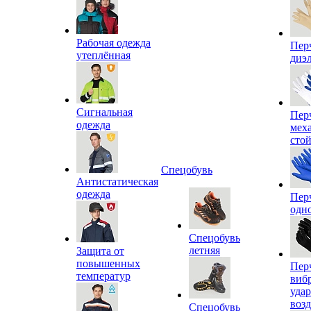
Рабочая одежда
Пер
утеплённая
диэ
Сигнальная
Пер
одежда
мех
сто
Спецобувь
Антистатическая
одежда
Пер
одн
Спецобувь
летняя
Защита от
повышенных
Пер
температур
виб
уда
воз
Спецобувь