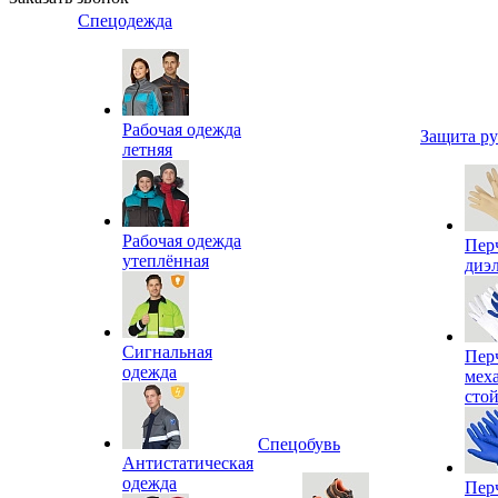
Спецодежда
Рабочая одежда
Защита р
летняя
Рабочая одежда
Пер
утеплённая
диэ
Сигнальная
Пер
одежда
мех
сто
Спецобувь
Антистатическая
одежда
Пер