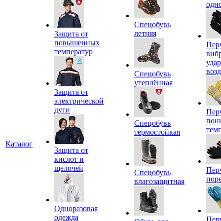
одн
Спецобувь
летняя
Защита от
повышенных
Пер
температур
виб
уда
воз
Спецобувь
утеплённая
Защита от
электрической
дуги
Пер
пон
Спецобувь
тем
термостойкая
Каталог
Защита от
кислот и
щелочей
Пер
Спецобувь
пор
влагозащитная
Одноразовая
одежда
Пер