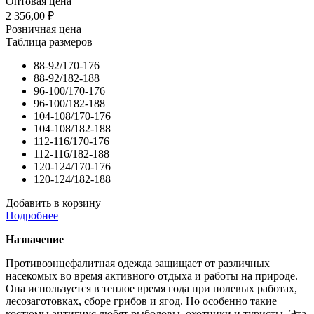
Оптовая цена
2 356,00
₽
Розничная цена
Таблица размеров
88-92/170-176
88-92/182-188
96-100/170-176
96-100/182-188
104-108/170-176
104-108/182-188
112-116/170-176
112-116/182-188
120-124/170-176
120-124/182-188
Добавить в корзину
Подробнее
Назначение
Противоэнцефалитная одежда защищает от различных
насекомых во время активного отдыха и работы на природе.
Она используется в теплое время года при полевых работах,
лесозаготовках, сборе грибов и ягод. Но особенно такие
костюмы антигнус любят рыболовы, охотники и туристы. Эта