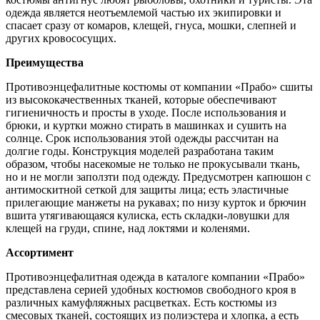
одежда является неотъемлемой частью их экипировки и
спасает сразу от комаров, клещей, гнуса, мошки, слепней и
других кровососущих.
Преимущества
Противоэнцефалитные костюмы от компании «Прабо» сшиты
из высококачественных тканей, которые обеспечивают
гигиеничность и просты в уходе. После использования и
брюки, и куртки можно стирать в машинках и сушить на
солнце. Срок использования этой одежды рассчитан на
долгие годы. Конструкция моделей разработана таким
образом, чтобы насекомые не только не прокусывали ткань,
но и не могли заползти под одежду. Предусмотрен капюшон с
антимоскитной сеткой для защиты лица; есть эластичные
прилегающие манжеты на рукавах; по низу курток и брючин
вшита утягивающаяся кулиска, есть складки-ловушки для
клещей на груди, спине, над локтями и коленями.
Ассортимент
Противоэнцефалитная одежда в каталоге компании «Прабо»
представлена серией удобных костюмов свободного кроя в
различных камуфляжных расцветках. Есть костюмы из
смесовых тканей, состоящих из полиэстера и хлопка, а есть