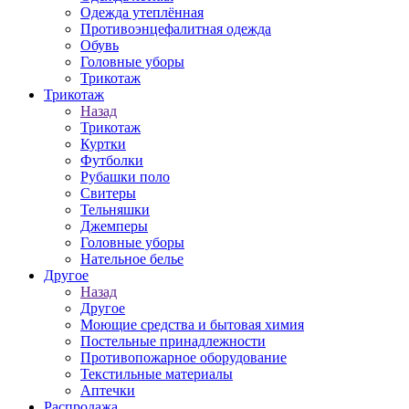
Одежда утеплённая
Противоэнцефалитная одежда
Обувь
Головные уборы
Трикотаж
Трикотаж
Назад
Трикотаж
Куртки
Футболки
Рубашки поло
Свитеры
Тельняшки
Джемперы
Головные уборы
Нательное белье
Другое
Назад
Другое
Моющие средства и бытовая химия
Постельные принадлежности
Противопожарное оборудование
Текстильные материалы
Аптечки
Распродажа