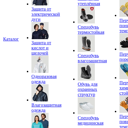
утеплённая
Защита от
электрической
дуги
Пер
пон
Спецобувь
тем
термостойкая
Каталог
Защита от
кислот и
щелочей
Пер
Спецобувь
пор
влагозащитная
Одноразовая
одежда
Пер
Обувь для
хим
охранных
сто
структур
Влагозащитная
одежда
Пер
Спецобувь
пов
медицинская
тем