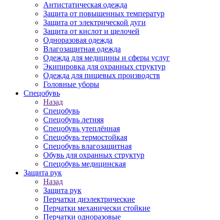
Антистатическая одежда
Защита от повышенных температур
Защита от электрической дуги
Защита от кислот и щелочей
Одноразовая одежда
Влагозащитная одежда
Одежда для медицины и сферы услуг
Экипировка для охранных структур
Одежда для пищевых производств
Головные уборы
Спецобувь
Назад
Спецобувь
Спецобувь летняя
Спецобувь утеплённая
Спецобувь термостойкая
Спецобувь влагозащитная
Обувь для охранных структур
Спецобувь медицинская
Защита рук
Назад
Защита рук
Перчатки диэлектрические
Перчатки механически стойкие
Перчатки одноразовые