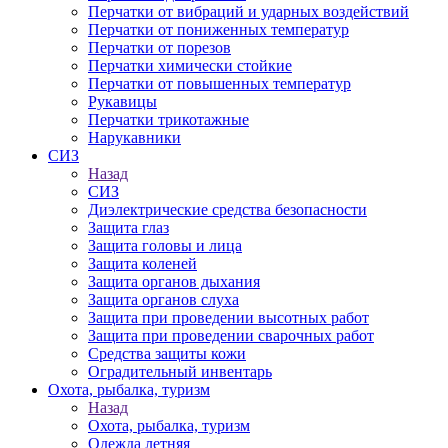
Перчатки от вибраций и ударных воздействий
Перчатки от пониженных температур
Перчатки от порезов
Перчатки химически стойкие
Перчатки от повышенных температур
Рукавицы
Перчатки трикотажные
Нарукавники
СИЗ
Назад
СИЗ
Диэлектрические средства безопасности
Защита глаз
Защита головы и лица
Защита коленей
Защита органов дыхания
Защита органов слуха
Защита при проведении высотных работ
Защита при проведении сварочных работ
Средства защиты кожи
Оградительный инвентарь
Охота, рыбалка, туризм
Назад
Охота, рыбалка, туризм
Одежда летняя