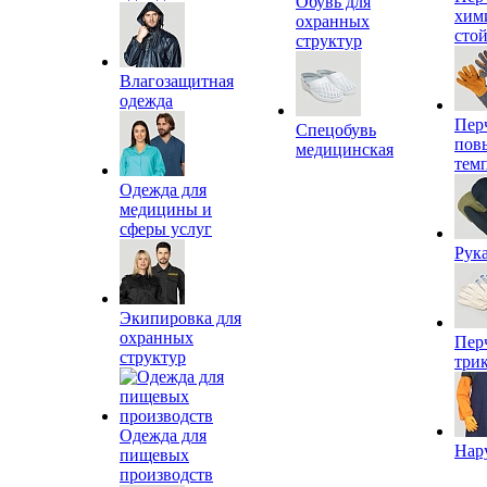
Обувь для
хим
охранных
сто
структур
Влагозащитная
одежда
Пер
Спецобувь
пов
медицинская
тем
Одежда для
медицины и
сферы услуг
Рук
Экипировка для
охранных
Пер
структур
три
Одежда для
Нар
пищевых
производств