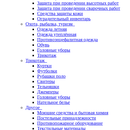
Защита при проведении высотных работ
Защита при проведении сварочных работ
Средства защиты кожи
Оградительный инвентарь
Охота, рыбалка, туризм
Одежда летняя
Одежда утеплённая
Противоэнцефалитная одежда
Обувь
Головные уборы
Трикотаж
Трикотаж
Куртки
Футболки
Рубашки поло
Свитеры
Тельняшки
Джемперы
Головные уборы
Нательное белье
Другое
Моющие средства и бытовая химия
Постельные принадлежности
Противопожарное оборудование
Текстильные материалы