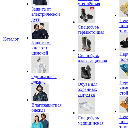
утеплённая
Защита от
электрической
дуги
Пер
пон
Спецобувь
тем
термостойкая
Каталог
Защита от
кислот и
щелочей
Пер
Спецобувь
пор
влагозащитная
Одноразовая
одежда
Пер
Обувь для
хим
охранных
сто
структур
Влагозащитная
одежда
Пер
Спецобувь
пов
медицинская
тем