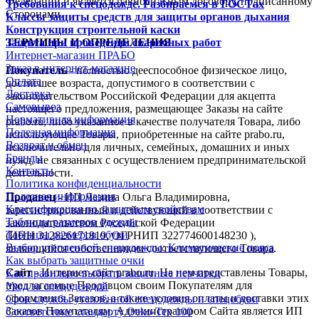
Федерации и является равносильным договору, подписанному
Требования к спецодежде. Разбираемся в ГОСТах
Сторонами.
Классы защиты средств для защиты органов дыхания
Конструкция строительной каски
ТЕРМИНЫ И ОПРЕДЕЛЕНИЯ.
Защита при проведении сварочных работ
Интернет-магазин ПРАБО
Заказ в интернет-магазине
Покупатель
- полностью дееспособное физическое лицо,
Оплата
достигшее возраста, допустимого в соответствии с
Доставка
законодательством Российской Федерации для акцепта
Самовывоз
настоящего предложения, размещающее Заказы на сайте
Нормативная информация
prabo.ru, либо указанное в качестве получателя Товара, либо
Полезная информация
использующее Товары, приобретенные на сайте prabo.ru,
Возврат и обмен
исключительно для личных, семейных, домашних и иных
Бренды
нужд, не связанных с осуществлением предпринимательской
Контакты
деятельности.
Политика конфиденциальности
Полезная информация
Продавец
- ИП Лезина Ольга Владимировна,
Классификация по защитным свойствам
зарегистрированный и действующий в соответствии с
Таблицы размеров одежды
законодательством Российской Федерации
Таблицы размеров обуви
(ИНН 312826171819, ОГРНИП 322774600148230 ),
Выбор утепленной спецодежды: Климатические пояса
являющийся собственником соответствующего Товара.
Как выбрать защитные очки
Сайт
- Интернет-сайт prabo.ru. На нем представлены Товары,
Как правильно выбрать защитные перчатки
предлагаемые Продавцом своим Покупателям для
Уход за спецодеждой
оформления Заказов, а также условия оплаты и доставки этих
Срок службы утеплённой спецодежды и спецобуви
Заказов Покупателям. Администратором Сайта является ИП
Соответствие стандарту Oeko-Tex 100