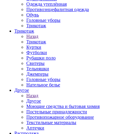
Одежда утеплённая
Противоэнцефалитная одежда
Обувь
Головные уборы
Трикотаж
Трикотаж
Назад
Трикотаж
Куртки
Футболки
Рубашки поло
Свитеры
Тельняшки
Джемперы
Головные уборы
Нательное белье
Другое
Назад
Другое
Моющие средства и бытовая химия
Постельные принадлежности
Противопожарное оборудование
Текстильные материалы
Аптечки
Распродажа