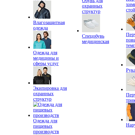
Обувь для
хим
охранных
сто
структур
Влагозащитная
одежда
Пер
Спецобувь
пов
медицинская
тем
Одежда для
медицины и
сферы услуг
Рук
Экипировка для
охранных
Пер
структур
три
Одежда для
Нар
пищевых
производств