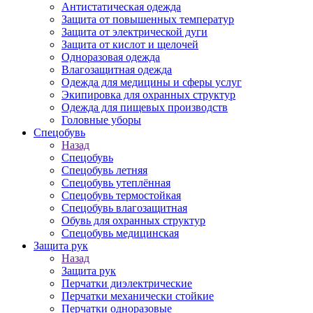
Антистатическая одежда
Защита от повышенных температур
Защита от электрической дуги
Защита от кислот и щелочей
Одноразовая одежда
Влагозащитная одежда
Одежда для медицины и сферы услуг
Экипировка для охранных структур
Одежда для пищевых производств
Головные уборы
Спецобувь
Назад
Спецобувь
Спецобувь летняя
Спецобувь утеплённая
Спецобувь термостойкая
Спецобувь влагозащитная
Обувь для охранных структур
Спецобувь медицинская
Защита рук
Назад
Защита рук
Перчатки диэлектрические
Перчатки механически стойкие
Перчатки одноразовые