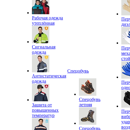
Рабочая одежда
Пер
утеплённая
диэ
Сигнальная
Пер
одежда
мех
сто
Спецобувь
Антистатическая
одежда
Пер
одн
Спецобувь
летняя
Защита от
повышенных
Пер
температур
виб
уда
воз
Спецобувь