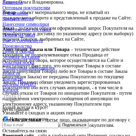
Лезина Ольга Владимировна.
Вакансии
Оптовым покупателям
Товар
- объект материального мира, не изъятый из
О компании
гражданского оборота и представленный к продаже на Сайте.
Заказать оптом
Нанесение символики
Заказ
- должным образом оформленный запрос Покупателя на
Комплексные поставки
приобретение и доставку по указанному адресу (или выборку)
Пошив на заказ
перечня Товаров, выбранных на Сайте.
Выезд специалиста
Производство
Аннуляция Заказа или Товара
– техническое действие
Цены и скидки
Продавца, не подразумевающее отказ Продавца от
Условия доставки
исполнения договора, которое осуществляется на Сайте и
Опытная носка
констатирует факт того, что некоторые Товары в составе
Справочная информация
Заказа (аннуляция Товара) либо все Товары в составе Заказа
Новости
(аннуляция Заказа) не переданы Покупателю по текущему
Контакты
Заказу. Продавец обязан уведомить зарегистрированных
Дилеры ПРАБО
Покупателей обо всех случаях аннуляции, - в том числе в
Каталог
случаях отказа от Товаров по инициативе Покупателя - путем
направления электронного сообщения об аннуляции по
электронному адресу, указанному Покупателем при
Будьте всегда в курсе!
регистрации.
Узнавайте о скидках и акциях первым
Новости магазина
Служба доставки
- третье лицо, оказывающее по договору с
Продавцом услуги по доставке Заказов Покупателям.
Оставайтесь на связи
Внешний сайт
- сайт в глобальной сети Интернет, ссылка на