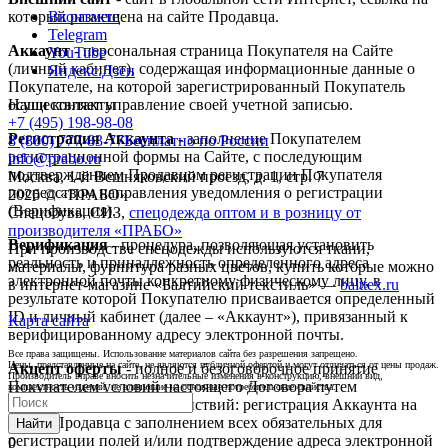
который размещена на сайте Продавца.
Вконтакте
Telegram
Аккаунт
- персональная страница Покупателя на Сайте
YouTube
(личный кабинет), содержащая информационные данные о
Яндекс.Дзен
Покупателе, на которой зарегистрированный Покупатель
осуществляет управление своей учетной записью.
Наши контакты
+7 (495) 198-98-08
Регистрация Аккаунта
- заполнение Покупателем
8 (800) 777-83-77
Бесплатно по России
регистрационной формы на Сайте, с последующим
info@prabo.ru
подтверждением Продавцом регистрации Покупателя
Москва, 1-й Вешняковский проезд, д. 1, стр. 7
посредством направления уведомления о регистрации
2026 © «ПРАБО»
(Верификация).
Спецобувь, СИЗ,
спецодежда оптом и в розницу от
производителя «ПРАБО»
Верификация
- процедура, позволяющая установить
При производстве спецодежды используются ткани,
реальность и принадлежность определенного адреса
материалы, фурнитура разных цветов, купить которые можно
электронной почты конкретному физическому лицу, в
в интернет-магазине «Балтийский текстиль» —
balttex.ru
результате которой Покупателю присваивается определенный
ID и личный кабинет (далее – «Аккаунт»), привязанный к
Карта сайта
верифицированному адресу электронной почты.
Все права защищены. Использование материалов сайта без разрешения запрещено.
Цены, представленные на сайте, не являются публичной офертой и могут отличаться от цены продаж.
Акцепт оферты
- полное и безоговорочное принятие
Производитель вправе вносить незначительные изменения в конструкцию, внешний вид,
Покупателем условий настоящего Договора путем
комплектность изделий, не влияющие на основные потребительские свойства.
выполнения любого из действий: регистрация Аккаунта на
Сайте Продавца с заполнением всех обязательных для
Найти
регистрации полей и/или подтверждение адреса электронной
0