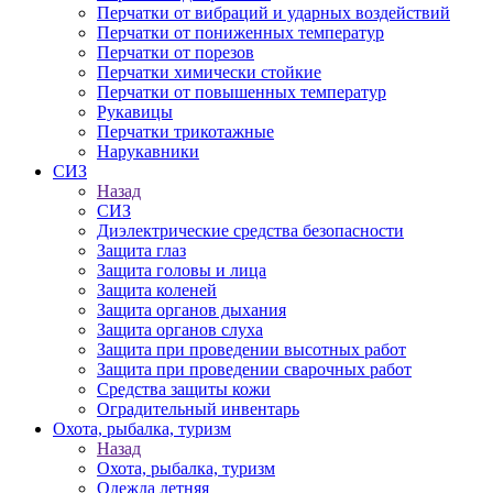
Перчатки от вибраций и ударных воздействий
Перчатки от пониженных температур
Перчатки от порезов
Перчатки химически стойкие
Перчатки от повышенных температур
Рукавицы
Перчатки трикотажные
Нарукавники
СИЗ
Назад
СИЗ
Диэлектрические средства безопасности
Защита глаз
Защита головы и лица
Защита коленей
Защита органов дыхания
Защита органов слуха
Защита при проведении высотных работ
Защита при проведении сварочных работ
Средства защиты кожи
Оградительный инвентарь
Охота, рыбалка, туризм
Назад
Охота, рыбалка, туризм
Одежда летняя