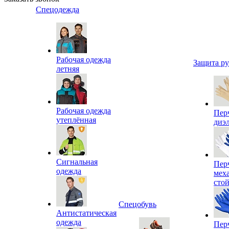
Спецодежда
Рабочая одежда
Защита р
летняя
Рабочая одежда
Пер
утеплённая
диэ
Сигнальная
Пер
одежда
мех
сто
Спецобувь
Антистатическая
одежда
Пер