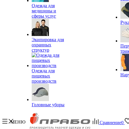
Одежда для
медицины и
сферы услуг
Рук
Экипировка для
охранных
Пер
структур
три
Одежда для
Нар
пищевых
производств
Головные уборы
МЕНЮ
Сравнение
0