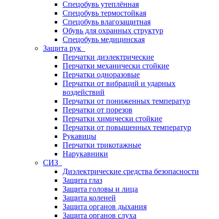
Спецобувь утеплённая
Спецобувь термостойкая
Спецобувь влагозащитная
Обувь для охранных структур
Спецобувь медицинская
Защита рук
Перчатки диэлектрические
Перчатки механически стойкие
Перчатки одноразовые
Перчатки от вибраций и ударных
воздействий
Перчатки от пониженных температур
Перчатки от порезов
Перчатки химически стойкие
Перчатки от повышенных температур
Рукавицы
Перчатки трикотажные
Нарукавники
СИЗ
Диэлектрические средства безопасности
Защита глаз
Защита головы и лица
Защита коленей
Защита органов дыхания
Защита органов слуха