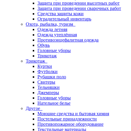
Защита при проведении высотных работ
Защита при проведении сварочных работ
Средства защиты кожи
Оградительный инвентарь
Охота, рыбалка, туризм
Одежда летняя
Одежда утеплённая
Противоэнцефалитная одежда
Обувь
Головные уборы
Трикотаж
Трикотаж
Куртки
Футболки
Рубашки поло
Свитеры
Тельняшки
Джемперы
Головные уборы
Нательное белье
Другое
Моющие средства и бытовая химия
Постельные принадлежности
Противопожарное оборудование
Текстильные материалы