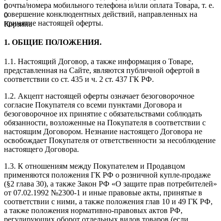
почты/номера мобильного телефона и/или оплата Товара, т. е.
0
совершение конклюдентных действий, направленных на
0
принятие настоящей оферты.
Корзина
1. ОБЩИЕ ПОЛОЖЕНИЯ.
1.1. Настоящий Договор, а также информация о Товаре,
представленная на Сайте, являются публичной офертой в
соответствии со ст. 435 и ч. 2 ст. 437 ГК РФ.
1.2. Акцепт настоящей оферты означает безоговорочное
согласие Покупателя со всеми пунктами Договора и
безоговорочное их принятие с обязательствами соблюдать
обязанности, возложенные на Покупателя в соответствии с
настоящим Договором. Незнание настоящего Договора не
освобождает Покупателя от ответственности за несоблюдение
настоящего Договора.
1.3. К отношениям между Покупателем и Продавцом
применяются положения ГК РФ о розничной купле-продаже
(§2 глава 30), а также Закон РФ «О защите прав потребителей»
от 07.02.1992 №2300-1 и иные правовые акты, принятые в
соответствии с ними, а также положения глав 10 и 49 ГК РФ,
а также положения нормативно-правовых актов РФ,
регулирующих оборот отдельных видов товаров (если