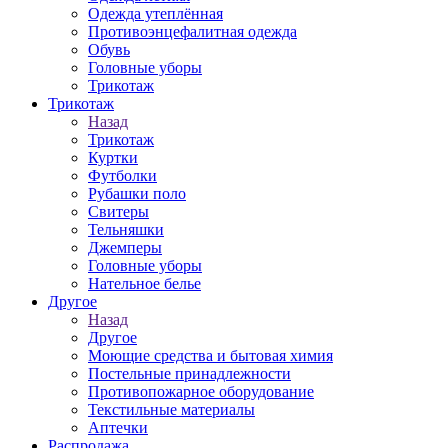
Одежда утеплённая
Противоэнцефалитная одежда
Обувь
Головные уборы
Трикотаж
Трикотаж
Назад
Трикотаж
Куртки
Футболки
Рубашки поло
Свитеры
Тельняшки
Джемперы
Головные уборы
Нательное белье
Другое
Назад
Другое
Моющие средства и бытовая химия
Постельные принадлежности
Противопожарное оборудование
Текстильные материалы
Аптечки
Распродажа