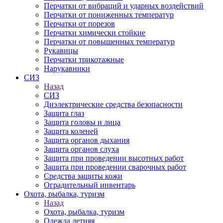
Перчатки от вибраций и ударных воздействий
Перчатки от пониженных температур
Перчатки от порезов
Перчатки химически стойкие
Перчатки от повышенных температур
Рукавицы
Перчатки трикотажные
Нарукавники
СИЗ
Назад
СИЗ
Диэлектрические средства безопасности
Защита глаз
Защита головы и лица
Защита коленей
Защита органов дыхания
Защита органов слуха
Защита при проведении высотных работ
Защита при проведении сварочных работ
Средства защиты кожи
Оградительный инвентарь
Охота, рыбалка, туризм
Назад
Охота, рыбалка, туризм
Одежда летняя