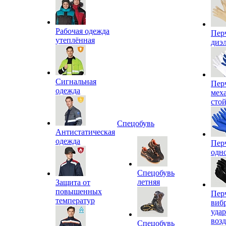
Рабочая одежда
Пер
утеплённая
диэ
Сигнальная
Пер
одежда
мех
сто
Спецобувь
Антистатическая
одежда
Пер
одн
Спецобувь
летняя
Защита от
повышенных
Пер
температур
виб
уда
воз
Спецобувь