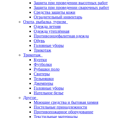
Защита при проведении высотных работ
Защита при проведении сварочных работ
Средства защиты кожи
Оградительный инвентарь
Охота, рыбалка, туризм
Одежда летняя
Одежда утеплённая
Противоэнцефалитная одежда
Обувь
Головные уборы
Трикотаж
Трикотаж
Куртки
Футболки
Рубашки поло
Свитеры
Тельняшки
Джемперы
Головные уборы
Нательное белье
Другое
Моющие средства и бытовая химия
Постельные принадлежности
Противопожарное оборудование
Текстильные материалы