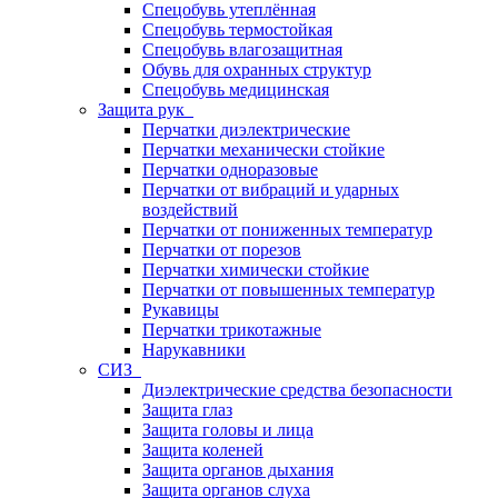
Спецобувь утеплённая
Спецобувь термостойкая
Спецобувь влагозащитная
Обувь для охранных структур
Спецобувь медицинская
Защита рук
Перчатки диэлектрические
Перчатки механически стойкие
Перчатки одноразовые
Перчатки от вибраций и ударных
воздействий
Перчатки от пониженных температур
Перчатки от порезов
Перчатки химически стойкие
Перчатки от повышенных температур
Рукавицы
Перчатки трикотажные
Нарукавники
СИЗ
Диэлектрические средства безопасности
Защита глаз
Защита головы и лица
Защита коленей
Защита органов дыхания
Защита органов слуха