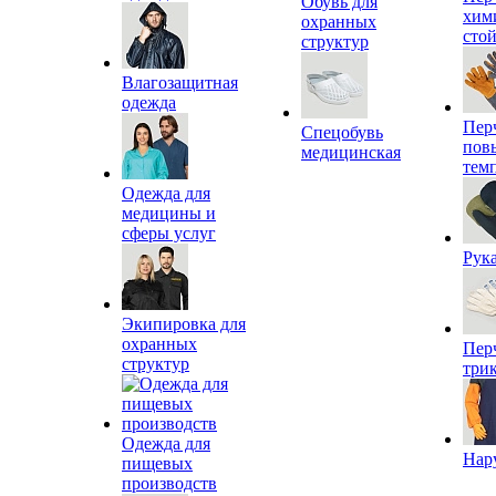
Обувь для
хим
охранных
сто
структур
Влагозащитная
одежда
Пер
Спецобувь
пов
медицинская
тем
Одежда для
медицины и
сферы услуг
Рук
Экипировка для
охранных
Пер
структур
три
Одежда для
Нар
пищевых
производств