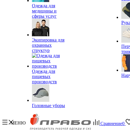
Одежда для
медицины и
сферы услуг
Рук
Экипировка для
охранных
Пер
структур
три
Одежда для
Нар
пищевых
производств
Головные уборы
МЕНЮ
Сравнение
0