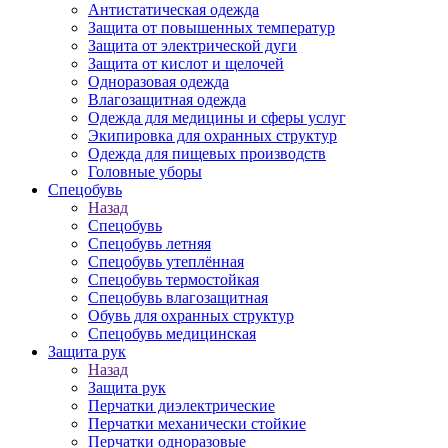
Антистатическая одежда
Защита от повышенных температур
Защита от электрической дуги
Защита от кислот и щелочей
Одноразовая одежда
Влагозащитная одежда
Одежда для медицины и сферы услуг
Экипировка для охранных структур
Одежда для пищевых производств
Головные уборы
Спецобувь
Назад
Спецобувь
Спецобувь летняя
Спецобувь утеплённая
Спецобувь термостойкая
Спецобувь влагозащитная
Обувь для охранных структур
Спецобувь медицинская
Защита рук
Назад
Защита рук
Перчатки диэлектрические
Перчатки механически стойкие
Перчатки одноразовые