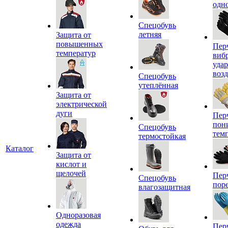
одн
Спецобувь
летняя
Защита от
повышенных
Пер
температур
виб
уда
воз
Спецобувь
утеплённая
Защита от
электрической
дуги
Пер
пон
Спецобувь
тем
термостойкая
Каталог
Защита от
кислот и
щелочей
Пер
Спецобувь
пор
влагозащитная
Одноразовая
одежда
Пер