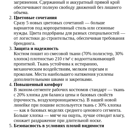
загрязнения. Сдержанный и аккуратный прямой крой
обеспечивают полную свободу движений без лишнего
объема.
Цветовые сочетания
Сразу 5 новых цветовых сочетаний — больше
вариантов под корпоративный стиль или сезонные
нужды. Цвета подобраны для разных специальностей —
от логистики до строительства, обеспечивая требования
брендинга.
Защита и надежность
Костюм пошит из смесовой ткани (70% полиэстер, 30%
хлопок) плотностью 210 г/м² с водоотталкивающей
пропиткой. Ткань устойчива к истиранию,
механическим воздействиям, мелким порезам и
проколам. Места наибольшего натяжения усилены
дополнительными швами и закрепками.
Повышенный комфорт
В эконом-сегменте рабочих костюмов стандарт — ткань
с 20% хлопка для баланса цены и базовых свойств
(прочность, воздухопроницаемость). В нашей новой
линейке при пошиве используется ткань с 30% хлопка
— как в базовых моделях среднего ценового сегмента.
Больше хлопка — мягче на ощупь, лучше отводит влагу,
снижает раздражение при длительной носке.
Безопасность в условиях плохой видимости