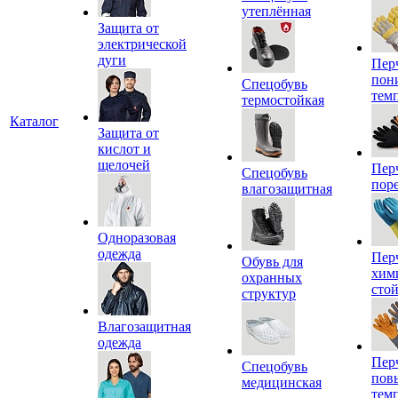
утеплённая
Защита от
электрической
дуги
Пер
пон
Спецобувь
тем
термостойкая
Каталог
Защита от
кислот и
щелочей
Пер
Спецобувь
пор
влагозащитная
Одноразовая
одежда
Пер
Обувь для
хим
охранных
сто
структур
Влагозащитная
одежда
Пер
Спецобувь
пов
медицинская
тем