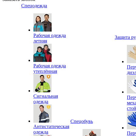
Спецодежда
Рабочая одежда
Защита р
летняя
Рабочая одежда
Пер
утеплённая
диэ
Сигнальная
Пер
одежда
мех
сто
Спецобувь
Антистатическая
одежда
Пер