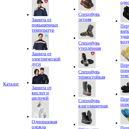
одн
Спецобувь
летняя
Защита от
повышенных
Пер
температур
виб
уда
воз
Спецобувь
утеплённая
Защита от
электрической
дуги
Пер
пон
Спецобувь
тем
термостойкая
Каталог
Защита от
кислот и
щелочей
Пер
Спецобувь
пор
влагозащитная
Одноразовая
одежда
Пер