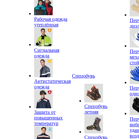
Рабочая одежда
Пер
утеплённая
диэ
Сигнальная
Пер
одежда
мех
сто
Спецобувь
Антистатическая
одежда
Пер
одн
Спецобувь
летняя
Защита от
повышенных
Пер
температур
виб
уда
воз
Спецобувь