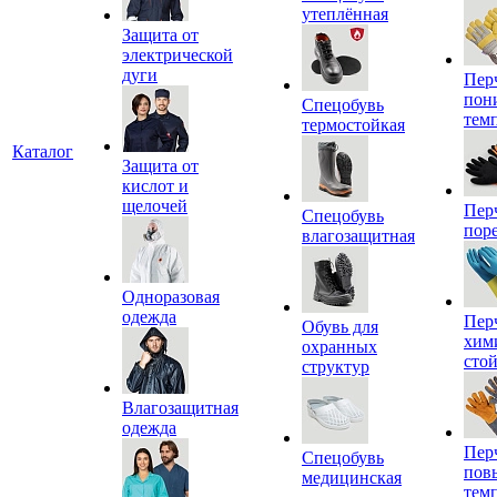
утеплённая
Защита от
электрической
дуги
Пер
пон
Спецобувь
тем
термостойкая
Каталог
Защита от
кислот и
щелочей
Пер
Спецобувь
пор
влагозащитная
Одноразовая
одежда
Пер
Обувь для
хим
охранных
сто
структур
Влагозащитная
одежда
Пер
Спецобувь
пов
медицинская
тем