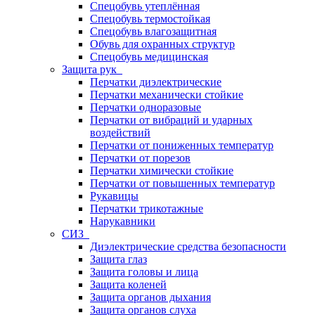
Спецобувь утеплённая
Спецобувь термостойкая
Спецобувь влагозащитная
Обувь для охранных структур
Спецобувь медицинская
Защита рук
Перчатки диэлектрические
Перчатки механически стойкие
Перчатки одноразовые
Перчатки от вибраций и ударных
воздействий
Перчатки от пониженных температур
Перчатки от порезов
Перчатки химически стойкие
Перчатки от повышенных температур
Рукавицы
Перчатки трикотажные
Нарукавники
СИЗ
Диэлектрические средства безопасности
Защита глаз
Защита головы и лица
Защита коленей
Защита органов дыхания
Защита органов слуха