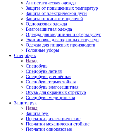
Антистатическая одежда
Защита от повышенных температур
Защита от электрической дуги
Защита от кислот и щелочей
Одноразовая одежда
Влагозащитная одежда
Одежда для медицины и сферы услуг
Экипировка для охранных структур
Одежда для пищевых производств
Головные уборы
Спецобувь
Назад
Спецобувь
Спецобувь летняя
Спецобувь утеплённая
Спецобувь термостойкая
Спецобувь влагозащитная
Обувь для охранных структур
Спецобувь медицинская
Защита рук
Назад
Защита рук
Перчатки диэлектрические
Перчатки механически стойкие
Перчатки одноразовые