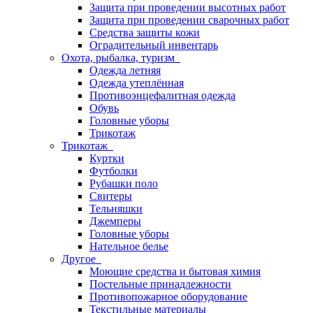
Защита при проведении высотных работ
Защита при проведении сварочных работ
Средства защиты кожи
Оградительный инвентарь
Охота, рыбалка, туризм
Одежда летняя
Одежда утеплённая
Противоэнцефалитная одежда
Обувь
Головные уборы
Трикотаж
Трикотаж
Куртки
Футболки
Рубашки поло
Свитеры
Тельняшки
Джемперы
Головные уборы
Нательное белье
Другое
Моющие средства и бытовая химия
Постельные принадлежности
Противопожарное оборудование
Текстильные материалы