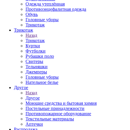
Одежда утеплённая
Противоэнцефалитная одежда
Обувь
Головные уборы
Трикотаж
Трикотаж
Назад
Трикотаж
Куртки
Футболки
Рубашки поло
Свитеры
Тельняшки
Джемперы
Головные уборы
Нательное белье
Другое
Назад
Другое
Моющие средства и бытовая химия
Постельные принадлежности
Противопожарное оборудование
Текстильные материалы
Аптечки
Распродажа