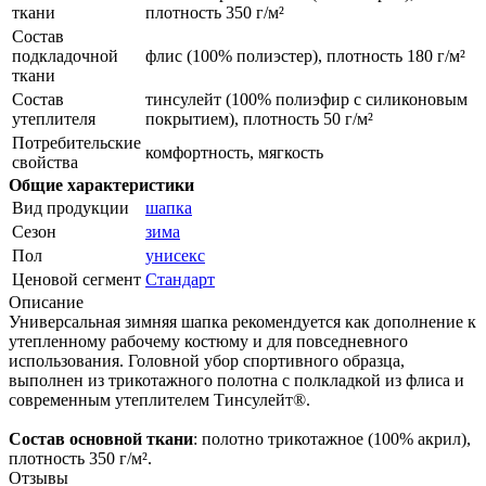
ткани
плотность 350 г/м²
Состав
подкладочной
флис (100% полиэстер), плотность 180 г/м²
ткани
Состав
тинсулейт (100% полиэфир с силиконовым
утеплителя
покрытием), плотность 50 г/м²
Потребительские
комфортность, мягкость
свойства
Общие характеристики
Вид продукции
шапка
Сезон
зима
Пол
унисекс
Ценовой сегмент
Стандарт
Описание
Универсальная зимняя шапка рекомендуется как дополнение к
утепленному рабочему костюму и для повседневного
использования. Головной убор спортивного образца,
выполнен из трикотажного полотна с полкладкой из флиса и
современным утеплителем Тинсулейт®.
Состав основной ткани
: полотно трикотажное (100% акрил),
плотность 350 г/м².
Отзывы