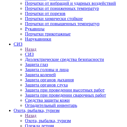
Перчатки от вибраций и ударных воздействий
Перчатки от пониженных температур
Перчатки от порезов
Перчатки химически стойкие
Перчатки от повышенных температур
Рукавицы
Перчатки трикотажные
Нарукавники
СИЗ
Назад
СИЗ
Диэлектрические средства безопасности
Защита глаз
Защита головы и лица
Защита коленей
Защита органов дыхания
Защита органов слуха
Защита при проведении высотных работ
Защита при проведении сварочных работ
Средства защиты кожи
Оградительный инвентарь
Охота, рыбалка, туризм
Назад
Охота, рыбалка, туризм
Одежда летняя