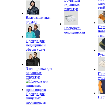
Обувь для
хим
охранных
сто
структур
Влагозащитная
одежда
Пер
Спецобувь
пов
медицинская
тем
Одежда для
медицины и
сферы услуг
Рук
Экипировка для
охранных
Пер
структур
три
Одежда для
Нар
пищевых
производств