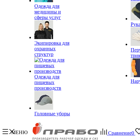
Одежда для
медицины и
сферы услуг
Рук
Экипировка для
охранных
Пер
структур
три
Одежда для
Нар
пищевых
производств
Головные уборы
МЕНЮ
Сравнение
0