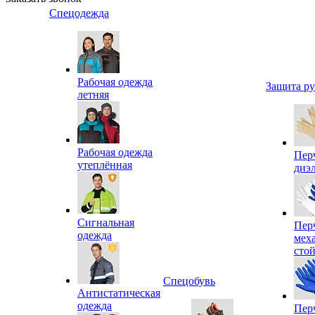
Спецодежда
Рабочая одежда
Защита р
летняя
Рабочая одежда
Пер
утеплённая
диэ
Сигнальная
Пер
одежда
мех
сто
Спецобувь
Антистатическая
одежда
Пер