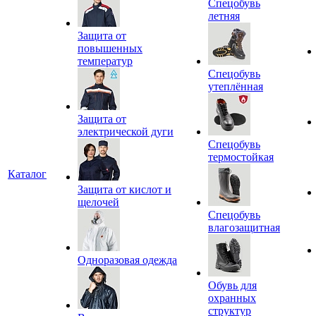
Спецобувь
летняя
Защита от
повышенных
температур
Спецобувь
утеплённая
Защита от
электрической дуги
Спецобувь
термостойкая
Каталог
Защита от кислот и
щелочей
Спецобувь
влагозащитная
Одноразовая одежда
Обувь для
охранных
структур