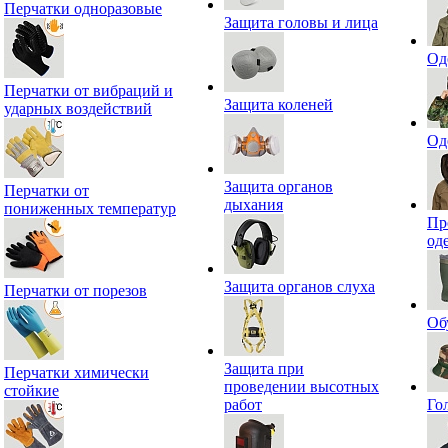
Перчатки одноразовые
Защита головы и лица
Од
Перчатки от вибраций и
Защита коленей
ударных воздействий
Од
Защита органов
Перчатки от
дыхания
пониженных температур
Пр
од
Защита органов слуха
Перчатки от порезов
Об
Защита при
Перчатки химически
проведении высотных
стойкие
работ
Го