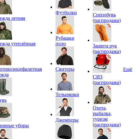
Футболки
Спецобувь
ежда летняя
(распродажа)
Рубашки
ежда утеплённая
поло
Защита рук
(распродажа)
отивоэнцефалитная
Свитеры
Ещё
ежда
СИЗ
(распродажа)
Тельняшки
увь
Охота,
рыбалка,
туризм
Джемперы
(распродажа)
ловные уборы