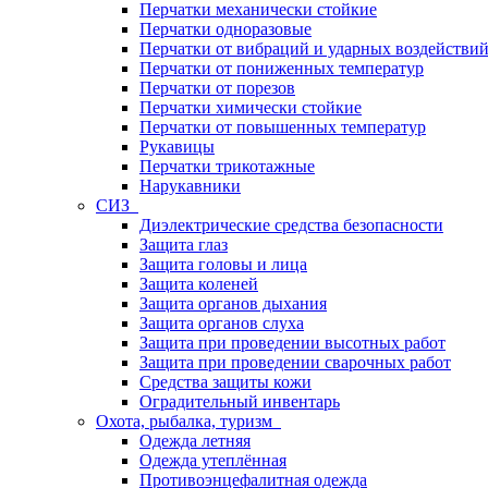
Перчатки механически стойкие
Перчатки одноразовые
Перчатки от вибраций и ударных воздействи
Перчатки от пониженных температур
Перчатки от порезов
Перчатки химически стойкие
Перчатки от повышенных температур
Рукавицы
Перчатки трикотажные
Нарукавники
СИЗ
Диэлектрические средства безопасности
Защита глаз
Защита головы и лица
Защита коленей
Защита органов дыхания
Защита органов слуха
Защита при проведении высотных работ
Защита при проведении сварочных работ
Средства защиты кожи
Оградительный инвентарь
Охота, рыбалка, туризм
Одежда летняя
Одежда утеплённая
Противоэнцефалитная одежда