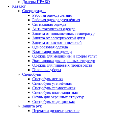
Дилеры ПРАБО
Каталог
Спецодежда
Рабочая одежда летняя
Рабочая одежда утеплённая
Сигнальная одежда
Антистатическая одежда
Защита от повышенных температур
Защита от электрической дуги
Защита от кислот и щелочей
Одноразовая одежда
Влагозащитная одежда
Одежда для медицины и сферы услуг
Экипировка для охранных структур
Одежда для пищевых производств
Головные уборы
Спецобувь
Спецобувь летняя
Спецобувь утеплённая
Спецобувь термостойкая
Спецобувь влагозащитная
Обувь для охранных структур
Спецобувь медицинская
Защита рук
Перчатки диэлектрические