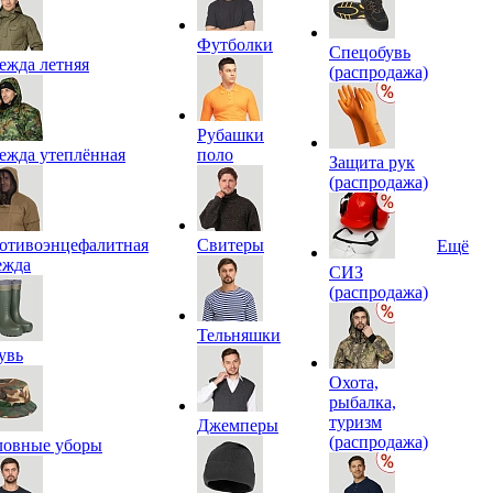
Футболки
Спецобувь
ежда летняя
(распродажа)
Рубашки
ежда утеплённая
поло
Защита рук
(распродажа)
отивоэнцефалитная
Свитеры
Ещё
ежда
СИЗ
(распродажа)
Тельняшки
увь
Охота,
рыбалка,
туризм
Джемперы
(распродажа)
ловные уборы