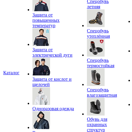
Спецобувь
летняя
Защита от
повышенных
температур
Спецобувь
утеплённая
Защита от
электрической дуги
Спецобувь
термостойкая
Каталог
Защита от кислот и
щелочей
Спецобувь
влагозащитная
Одноразовая одежда
Обувь для
охранных
структур