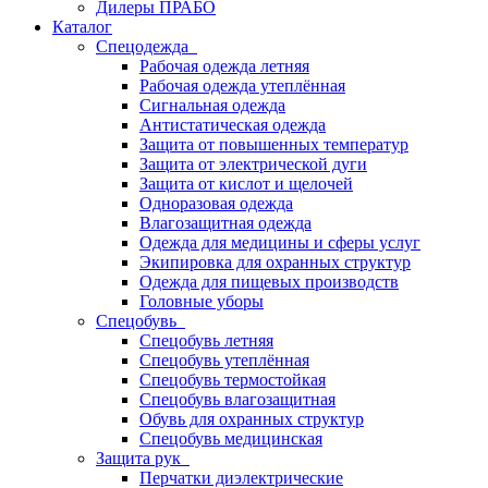
Дилеры ПРАБО
Каталог
Спецодежда
Рабочая одежда летняя
Рабочая одежда утеплённая
Сигнальная одежда
Антистатическая одежда
Защита от повышенных температур
Защита от электрической дуги
Защита от кислот и щелочей
Одноразовая одежда
Влагозащитная одежда
Одежда для медицины и сферы услуг
Экипировка для охранных структур
Одежда для пищевых производств
Головные уборы
Спецобувь
Спецобувь летняя
Спецобувь утеплённая
Спецобувь термостойкая
Спецобувь влагозащитная
Обувь для охранных структур
Спецобувь медицинская
Защита рук
Перчатки диэлектрические