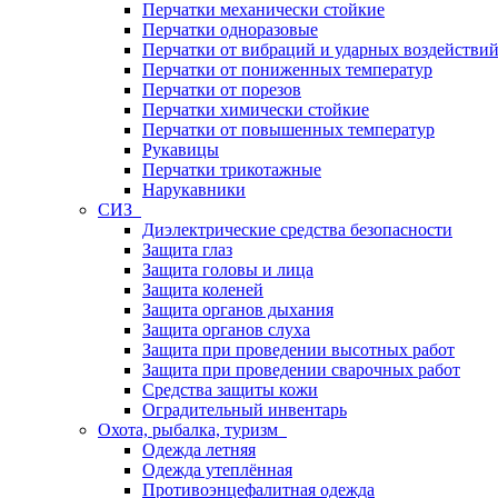
Перчатки механически стойкие
Перчатки одноразовые
Перчатки от вибраций и ударных воздействи
Перчатки от пониженных температур
Перчатки от порезов
Перчатки химически стойкие
Перчатки от повышенных температур
Рукавицы
Перчатки трикотажные
Нарукавники
СИЗ
Диэлектрические средства безопасности
Защита глаз
Защита головы и лица
Защита коленей
Защита органов дыхания
Защита органов слуха
Защита при проведении высотных работ
Защита при проведении сварочных работ
Средства защиты кожи
Оградительный инвентарь
Охота, рыбалка, туризм
Одежда летняя
Одежда утеплённая
Противоэнцефалитная одежда