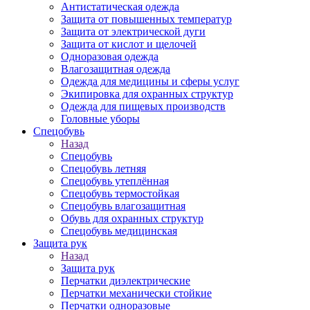
Антистатическая одежда
Защита от повышенных температур
Защита от электрической дуги
Защита от кислот и щелочей
Одноразовая одежда
Влагозащитная одежда
Одежда для медицины и сферы услуг
Экипировка для охранных структур
Одежда для пищевых производств
Головные уборы
Спецобувь
Назад
Спецобувь
Спецобувь летняя
Спецобувь утеплённая
Спецобувь термостойкая
Спецобувь влагозащитная
Обувь для охранных структур
Спецобувь медицинская
Защита рук
Назад
Защита рук
Перчатки диэлектрические
Перчатки механически стойкие
Перчатки одноразовые