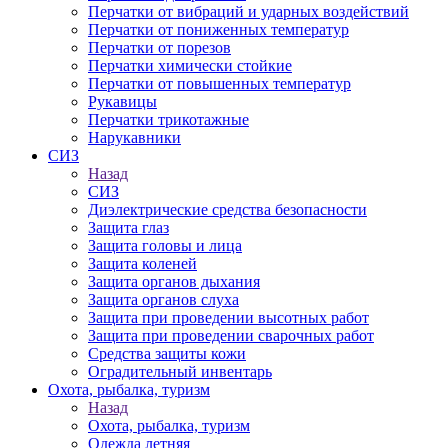
Перчатки от вибраций и ударных воздействий
Перчатки от пониженных температур
Перчатки от порезов
Перчатки химически стойкие
Перчатки от повышенных температур
Рукавицы
Перчатки трикотажные
Нарукавники
СИЗ
Назад
СИЗ
Диэлектрические средства безопасности
Защита глаз
Защита головы и лица
Защита коленей
Защита органов дыхания
Защита органов слуха
Защита при проведении высотных работ
Защита при проведении сварочных работ
Средства защиты кожи
Оградительный инвентарь
Охота, рыбалка, туризм
Назад
Охота, рыбалка, туризм
Одежда летняя