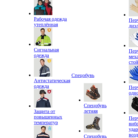
Рабочая одежда
Пер
утеплённая
диэ
Сигнальная
Пер
одежда
мех
сто
Спецобувь
Антистатическая
одежда
Пер
одн
Спецобувь
летняя
Защита от
повышенных
Пер
температур
виб
уда
воз
Спецобувь