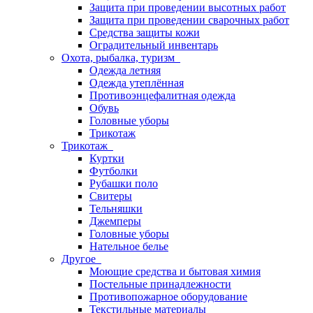
Защита при проведении высотных работ
Защита при проведении сварочных работ
Средства защиты кожи
Оградительный инвентарь
Охота, рыбалка, туризм
Одежда летняя
Одежда утеплённая
Противоэнцефалитная одежда
Обувь
Головные уборы
Трикотаж
Трикотаж
Куртки
Футболки
Рубашки поло
Свитеры
Тельняшки
Джемперы
Головные уборы
Нательное белье
Другое
Моющие средства и бытовая химия
Постельные принадлежности
Противопожарное оборудование
Текстильные материалы