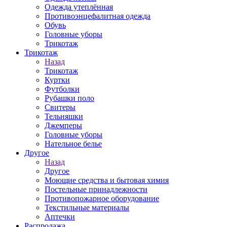
Одежда утеплённая
Противоэнцефалитная одежда
Обувь
Головные уборы
Трикотаж
Трикотаж
Назад
Трикотаж
Куртки
Футболки
Рубашки поло
Свитеры
Тельняшки
Джемперы
Головные уборы
Нательное белье
Другое
Назад
Другое
Моющие средства и бытовая химия
Постельные принадлежности
Противопожарное оборудование
Текстильные материалы
Аптечки
Распродажа