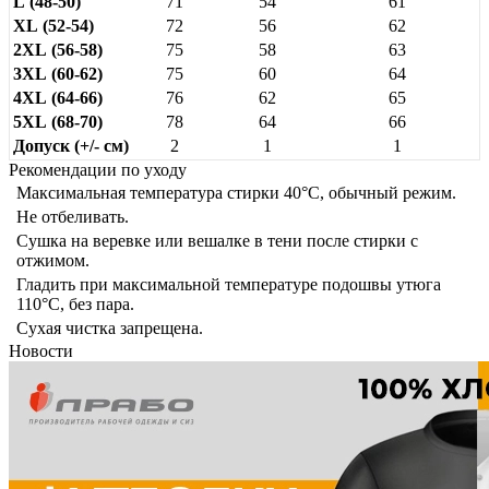
L (48-50)
71
54
61
XL (52-54)
72
56
62
2XL (56-58)
75
58
63
3XL (60-62)
75
60
64
4XL (64-66)
76
62
65
5XL (68-70)
78
64
66
Допуск (+/- см)
2
1
1
Рекомендации по уходу
Максимальная температура стирки 40°C, обычный режим.
Не отбеливать.
Сушка на веревке или вешалке в тени после стирки с
отжимом.
Гладить при максимальной температуре подошвы утюга
110°C, без пара.
Сухая чистка запрещена.
Новости