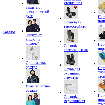
утеплённая
Защита от
электрической
дуги
Пер
пон
Спецобувь
тем
термостойкая
Каталог
Защита от
кислот и
щелочей
Пер
Спецобувь
пор
влагозащитная
Одноразовая
одежда
Пер
Обувь для
хим
охранных
сто
структур
Влагозащитная
одежда
Пер
Спецобувь
пов
медицинская
тем