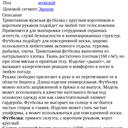
Пол
мужской
Ценовой сегмент
Эконом
Описание
Трикотажная мужская футболка с круглым воротником и
коротким рукавом подойдет на любой тип телосложения.
Применяется для экипировки сотрудников охранных
агентств, служб безопасности и военизированных структур.
Футболка подойдёт для повседневной носки, широко
используется любителями активного отдыха, туризма,
рыбалки, охоты. Трикотажная футболка выполнена из
натурального хлопка. Ткань достаточно плотная (160 г/м²), но
при этом мягкая и приятная телу. Изделие «дышит», не
вызывает аллергические реакции и комфортно в носке в
любую погоду.
Рукава свободно прилегают к руке и не перетягивают ее в
области бицепса. Длина изделия универсальная. Футболку
можно носить заправленной в брюки и на выпуск. Модель
может использовать в качестве нательного белья под
основную одежду или как самостоятельный элемент
гардероба. Футболка не выгорает на солнце и не боится
частых стирок и глажек. Изделие может стать частью
униформы, а может использоваться для повседневной носки.
Футболка
: прямого силуэта, с коротким рукавом, ворот
круглый.