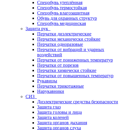
Спецобувь утеплённая
Спецобувь термостойкая
Спецобувь влагозащитная
Обувь для охранных структур
Спецобувь медицинская
Защита рук
Перчатки диэлектрические
Перчатки механически стойкие
Перчатки одноразовые
Перчатки от вибраций и ударных
воздействий
Перчатки от пониженных температур
Перчатки от порезов
Перчатки химически стойкие
Перчатки от повышенных температур
Рукавицы
Перчатки трикотажные
Нарукавники
СИЗ
Диэлектрические средства безопасности
Защита глаз
Защита головы и лица
Защита коленей
Защита органов дыхания
Защита органов слуха