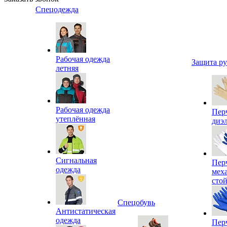
Спецодежда
Рабочая одежда
Защита р
летняя
Рабочая одежда
Пер
утеплённая
диэ
Сигнальная
Пер
одежда
мех
сто
Спецобувь
Антистатическая
одежда
Пер