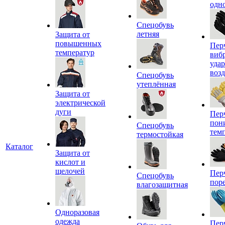
одн
Спецобувь
летняя
Защита от
повышенных
Пер
температур
виб
уда
воз
Спецобувь
утеплённая
Защита от
электрической
дуги
Пер
пон
Спецобувь
тем
термостойкая
Каталог
Защита от
кислот и
щелочей
Пер
Спецобувь
пор
влагозащитная
Одноразовая
одежда
Пер