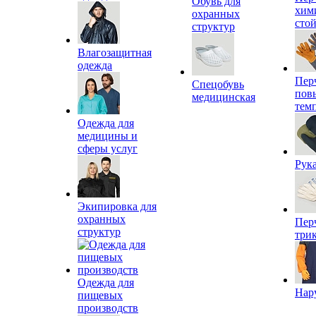
Обувь для
хим
охранных
сто
структур
Влагозащитная
одежда
Пер
Спецобувь
пов
медицинская
тем
Одежда для
медицины и
сферы услуг
Рук
Экипировка для
охранных
Пер
структур
три
Одежда для
Нар
пищевых
производств