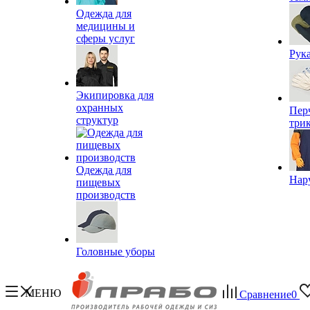
Одежда для
медицины и
сферы услуг
Рук
Экипировка для
охранных
Пер
структур
три
Одежда для
Нар
пищевых
производств
Головные уборы
МЕНЮ
Сравнение
0