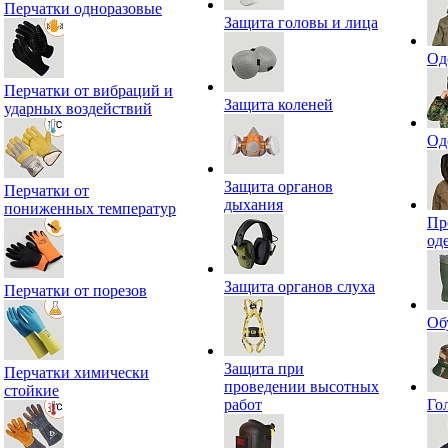
Перчатки одноразовые
Защита головы и лица
Од
Перчатки от вибраций и
Защита коленей
ударных воздействий
Од
Защита органов
Перчатки от
дыхания
пониженных температур
Пр
од
Защита органов слуха
Перчатки от порезов
Об
Защита при
Перчатки химически
проведении высотных
стойкие
работ
Го