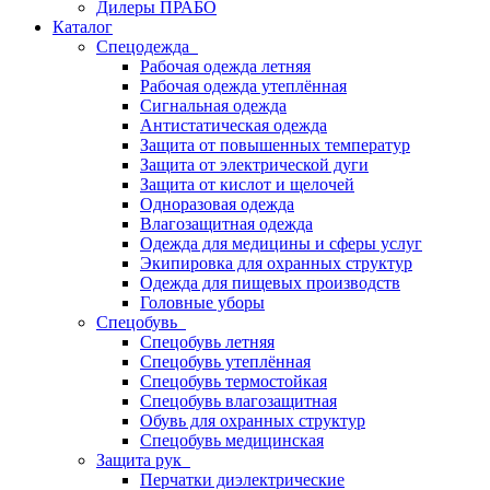
Дилеры ПРАБО
Каталог
Спецодежда
Рабочая одежда летняя
Рабочая одежда утеплённая
Сигнальная одежда
Антистатическая одежда
Защита от повышенных температур
Защита от электрической дуги
Защита от кислот и щелочей
Одноразовая одежда
Влагозащитная одежда
Одежда для медицины и сферы услуг
Экипировка для охранных структур
Одежда для пищевых производств
Головные уборы
Спецобувь
Спецобувь летняя
Спецобувь утеплённая
Спецобувь термостойкая
Спецобувь влагозащитная
Обувь для охранных структур
Спецобувь медицинская
Защита рук
Перчатки диэлектрические