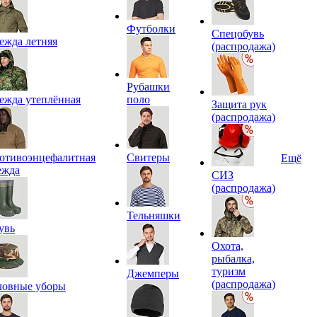
Футболки
Спецобувь
ежда летняя
(распродажа)
Рубашки
ежда утеплённая
поло
Защита рук
(распродажа)
отивоэнцефалитная
Свитеры
Ещё
ежда
СИЗ
(распродажа)
Тельняшки
увь
Охота,
рыбалка,
туризм
Джемперы
(распродажа)
ловные уборы