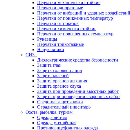
Перчатки механически стойкие
Перчатки одноразовые
Перчатки от вибраций и ударных воздействи
Перчатки от пониженных температур
Перчатки от порезов
Перчатки химически стойкие
Перчатки от повышенных температур
Рукавицы
Перчатки трикотажные
Нарукавники
СИЗ
Диэлектрические средства безопасности
Защита глаз
Защита головы и лица
Защита коленей
Защита органов дыхания
Защита органов слуха
Защита при проведении высотных работ
Защита при проведении сварочных работ
Средства защиты кожи
Оградительный инвентарь
Охота, рыбалка, туризм
Одежда летняя
Одежда утеплённая
Противоэнцефалитная одежда