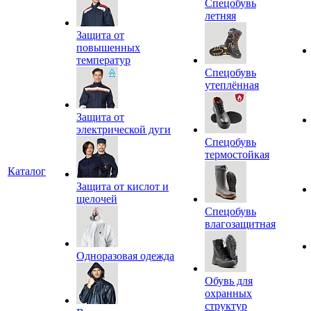
Спецобувь
летняя
Защита от
повышенных
температур
Спецобувь
утеплённая
Защита от
электрической дуги
Спецобувь
термостойкая
Каталог
Защита от кислот и
щелочей
Спецобувь
влагозащитная
Одноразовая одежда
Обувь для
охранных
структур