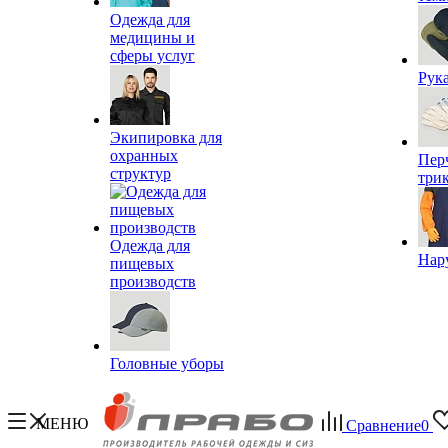
Одежда для
медицины и
сферы услуг
Рук
Экипировка для
охранных
Пер
структур
три
Одежда для
Нар
пищевых
производств
Головные уборы
МЕНЮ
Сравнение
0