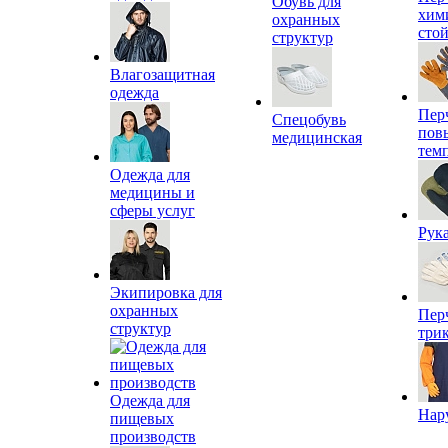
Обувь для
хим
охранных
сто
структур
Влагозащитная
одежда
Пер
Спецобувь
пов
медицинская
тем
Одежда для
медицины и
сферы услуг
Рук
Экипировка для
охранных
Пер
структур
три
Одежда для
Нар
пищевых
производств