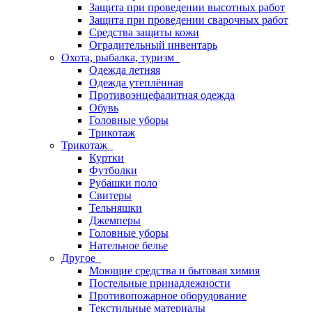
Защита при проведении высотных работ
Защита при проведении сварочных работ
Средства защиты кожи
Оградительный инвентарь
Охота, рыбалка, туризм
Одежда летняя
Одежда утеплённая
Противоэнцефалитная одежда
Обувь
Головные уборы
Трикотаж
Трикотаж
Куртки
Футболки
Рубашки поло
Свитеры
Тельняшки
Джемперы
Головные уборы
Нательное белье
Другое
Моющие средства и бытовая химия
Постельные принадлежности
Противопожарное оборудование
Текстильные материалы