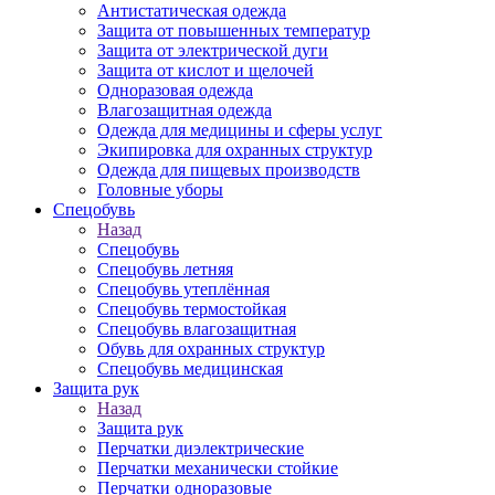
Антистатическая одежда
Защита от повышенных температур
Защита от электрической дуги
Защита от кислот и щелочей
Одноразовая одежда
Влагозащитная одежда
Одежда для медицины и сферы услуг
Экипировка для охранных структур
Одежда для пищевых производств
Головные уборы
Спецобувь
Назад
Спецобувь
Спецобувь летняя
Спецобувь утеплённая
Спецобувь термостойкая
Спецобувь влагозащитная
Обувь для охранных структур
Спецобувь медицинская
Защита рук
Назад
Защита рук
Перчатки диэлектрические
Перчатки механически стойкие
Перчатки одноразовые