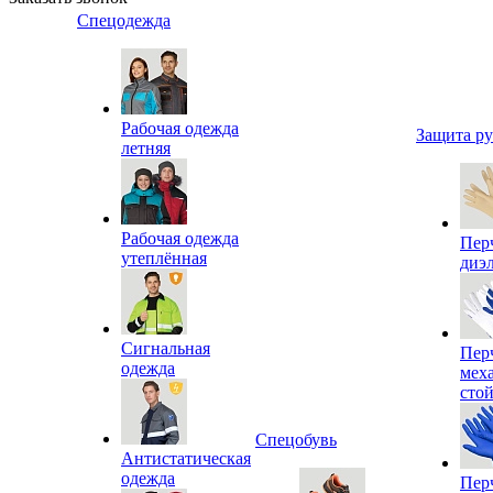
Спецодежда
Рабочая одежда
Защита р
летняя
Рабочая одежда
Пер
утеплённая
диэ
Сигнальная
Пер
одежда
мех
сто
Спецобувь
Антистатическая
одежда
Пер