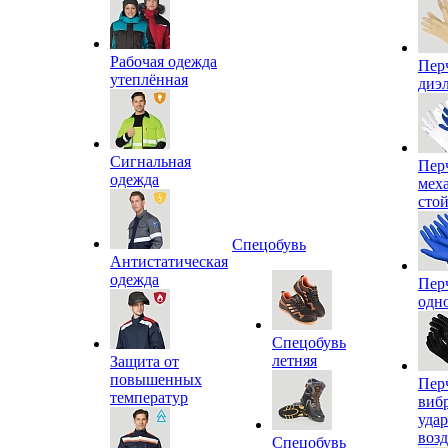
Рабочая одежда
Пер
утеплённая
диэ
Сигнальная
Пер
одежда
мех
сто
Спецобувь
Антистатическая
одежда
Пер
одн
Спецобувь
летняя
Защита от
повышенных
Пер
температур
виб
уда
воз
Спецобувь