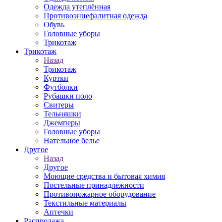
Одежда утеплённая
Противоэнцефалитная одежда
Обувь
Головные уборы
Трикотаж
Трикотаж
Назад
Трикотаж
Куртки
Футболки
Рубашки поло
Свитеры
Тельняшки
Джемперы
Головные уборы
Нательное белье
Другое
Назад
Другое
Моющие средства и бытовая химия
Постельные принадлежности
Противопожарное оборудование
Текстильные материалы
Аптечки
Распродажа