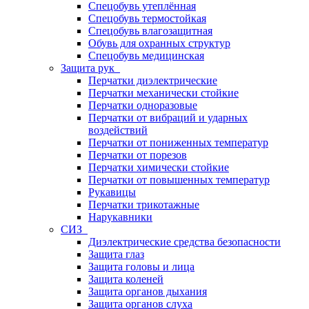
Спецобувь утеплённая
Спецобувь термостойкая
Спецобувь влагозащитная
Обувь для охранных структур
Спецобувь медицинская
Защита рук
Перчатки диэлектрические
Перчатки механически стойкие
Перчатки одноразовые
Перчатки от вибраций и ударных
воздействий
Перчатки от пониженных температур
Перчатки от порезов
Перчатки химически стойкие
Перчатки от повышенных температур
Рукавицы
Перчатки трикотажные
Нарукавники
СИЗ
Диэлектрические средства безопасности
Защита глаз
Защита головы и лица
Защита коленей
Защита органов дыхания
Защита органов слуха