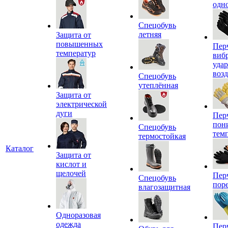
одн
Спецобувь
летняя
Защита от
повышенных
Пер
температур
виб
уда
воз
Спецобувь
утеплённая
Защита от
электрической
дуги
Пер
пон
Спецобувь
тем
термостойкая
Каталог
Защита от
кислот и
щелочей
Пер
Спецобувь
пор
влагозащитная
Одноразовая
одежда
Пер