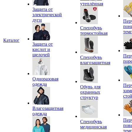
утеплённая
Защита от
электрической
дуги
Пер
пон
Спецобувь
тем
термостойкая
Каталог
Защита от
кислот и
щелочей
Пер
Спецобувь
пор
влагозащитная
Одноразовая
одежда
Пер
Обувь для
хим
охранных
сто
структур
Влагозащитная
одежда
Пер
Спецобувь
пов
медицинская
тем