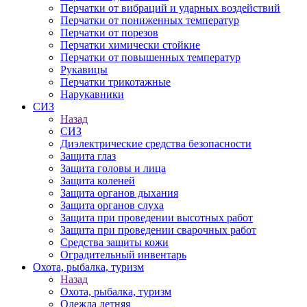
Перчатки от вибраций и ударных воздействий
Перчатки от пониженных температур
Перчатки от порезов
Перчатки химически стойкие
Перчатки от повышенных температур
Рукавицы
Перчатки трикотажные
Нарукавники
СИЗ
Назад
СИЗ
Диэлектрические средства безопасности
Защита глаз
Защита головы и лица
Защита коленей
Защита органов дыхания
Защита органов слуха
Защита при проведении высотных работ
Защита при проведении сварочных работ
Средства защиты кожи
Оградительный инвентарь
Охота, рыбалка, туризм
Назад
Охота, рыбалка, туризм
Одежда летняя