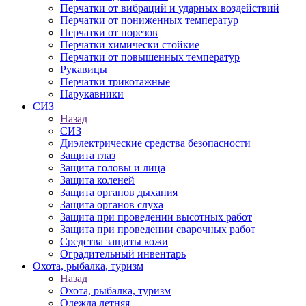
Перчатки от вибраций и ударных воздействий
Перчатки от пониженных температур
Перчатки от порезов
Перчатки химически стойкие
Перчатки от повышенных температур
Рукавицы
Перчатки трикотажные
Нарукавники
СИЗ
Назад
СИЗ
Диэлектрические средства безопасности
Защита глаз
Защита головы и лица
Защита коленей
Защита органов дыхания
Защита органов слуха
Защита при проведении высотных работ
Защита при проведении сварочных работ
Средства защиты кожи
Оградительный инвентарь
Охота, рыбалка, туризм
Назад
Охота, рыбалка, туризм
Одежда летняя