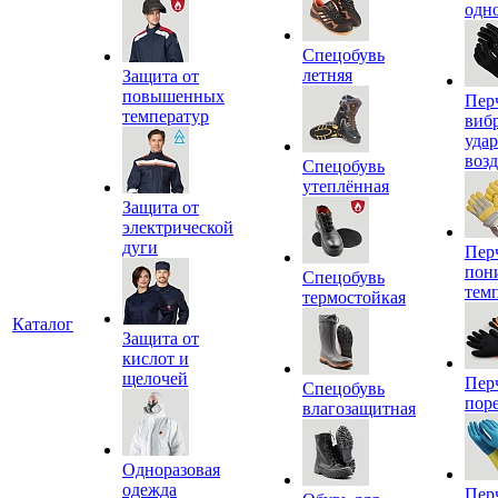
одн
Спецобувь
летняя
Защита от
повышенных
Пер
температур
виб
уда
воз
Спецобувь
утеплённая
Защита от
электрической
дуги
Пер
пон
Спецобувь
тем
термостойкая
Каталог
Защита от
кислот и
щелочей
Пер
Спецобувь
пор
влагозащитная
Одноразовая
одежда
Пер