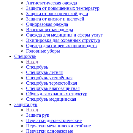
Антистатическая одежда
Защита от повышенных температур
Защита от электрической дуги
Защита от кислот и щелочей
Одноразовая одежда
Влагозащитная одежда
Одежда для медицины и сферы услуг
Экипировка для охранных структур
Одежда для пищевых производств
Головные уборы
Спецобувь
Назад
Спецобувь
Спецобувь летняя
Спецобувь утеплённая
Спецобувь термостойкая
Спецобувь влагозащитная
Обувь для охранных структур
Спецобувь медицинская
Защита рук
Назад
Защита рук
Перчатки диэлектрические
Перчатки механически стойкие
Перчатки одноразовые