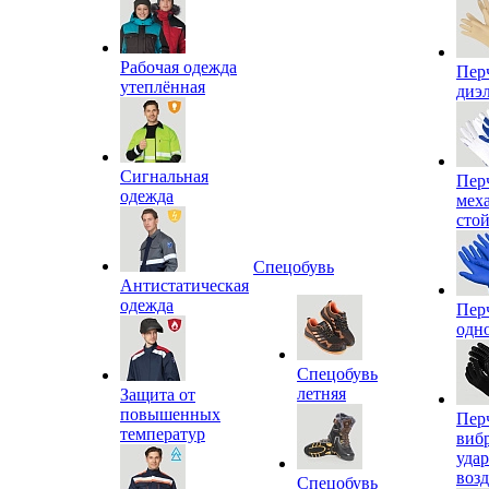
Рабочая одежда
Пер
утеплённая
диэ
Сигнальная
Пер
одежда
мех
сто
Спецобувь
Антистатическая
одежда
Пер
одн
Спецобувь
летняя
Защита от
повышенных
Пер
температур
виб
уда
воз
Спецобувь