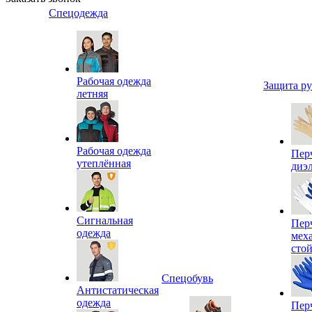
Спецодежда
Рабочая одежда
Защита р
летняя
Рабочая одежда
Пер
утеплённая
диэ
Сигнальная
Пер
одежда
мех
сто
Спецобувь
Антистатическая
одежда
Пер