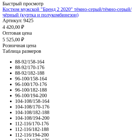
Быстрый просмотр
Костюм мужской "Бренд 2 2020" тёмно-серый/тёмно-серый/
чёрный (куртка и полукомбинезон)
Артикул: 9425
4 420,00
₽
Оптовая цена
5 525,00
₽
Розничная цена
Таблица размеров
88-92/158-164
88-92/170-176
88-92/182-188
96-100/158-164
96-100/170-176
96-100/182-188
96-100/194-200
104-108/158-164
104-108/170-176
104-108/182-188
104-108/194-200
112-116/170-176
112-116/182-188
112-116/194-200