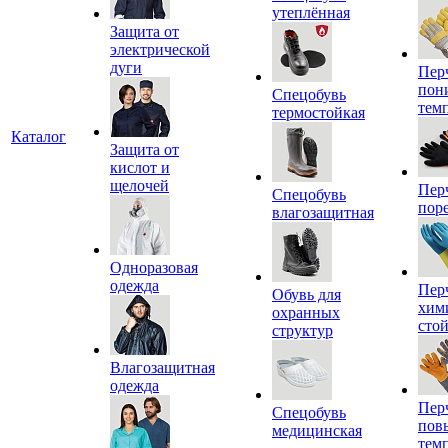
утеплённая
Защита от
электрической
дуги
Пер
пон
Спецобувь
тем
термостойкая
Каталог
Защита от
кислот и
щелочей
Пер
Спецобувь
пор
влагозащитная
Одноразовая
одежда
Пер
Обувь для
хим
охранных
сто
структур
Влагозащитная
одежда
Пер
Спецобувь
пов
медицинская
тем