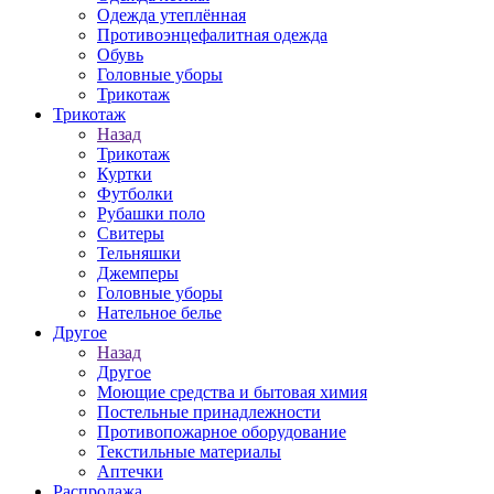
Одежда утеплённая
Противоэнцефалитная одежда
Обувь
Головные уборы
Трикотаж
Трикотаж
Назад
Трикотаж
Куртки
Футболки
Рубашки поло
Свитеры
Тельняшки
Джемперы
Головные уборы
Нательное белье
Другое
Назад
Другое
Моющие средства и бытовая химия
Постельные принадлежности
Противопожарное оборудование
Текстильные материалы
Аптечки
Распродажа