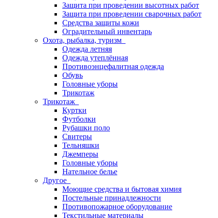
Защита при проведении высотных работ
Защита при проведении сварочных работ
Средства защиты кожи
Оградительный инвентарь
Охота, рыбалка, туризм
Одежда летняя
Одежда утеплённая
Противоэнцефалитная одежда
Обувь
Головные уборы
Трикотаж
Трикотаж
Куртки
Футболки
Рубашки поло
Свитеры
Тельняшки
Джемперы
Головные уборы
Нательное белье
Другое
Моющие средства и бытовая химия
Постельные принадлежности
Противопожарное оборудование
Текстильные материалы