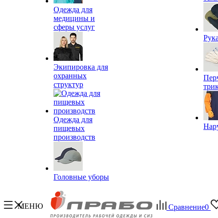
Одежда для
медицины и
сферы услуг
Рук
Экипировка для
охранных
Пер
структур
три
Одежда для
Нар
пищевых
производств
Головные уборы
МЕНЮ
Сравнение
0