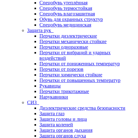
Спецобувь утеплённая
Спецобувь термостойкая
Спецобувь влагозащитная
Обувь для охранных структур
Спецобувь медицинская
Защита рук
Перчатки диэлектрические
Перчатки механически стойкие
Перчатки одноразовые
Перчатки от вибраций и ударных
воздействий
Перчатки от пониженных температур
Перчатки от порезов
Перчатки химически стойкие
Перчатки от повышенных температур
Рукавицы
Перчатки трикотажные
Нарукавники
СИЗ
Диэлектрические средства безопасности
Защита глаз
Защита головы и лица
Защита коленей
Защита органов дыхания
Защита органов слуха