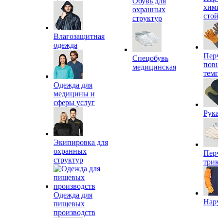
Обувь для
хим
охранных
сто
структур
Влагозащитная
одежда
Пер
Спецобувь
пов
медицинская
тем
Одежда для
медицины и
сферы услуг
Рук
Экипировка для
охранных
Пер
структур
три
Одежда для
Нар
пищевых
производств