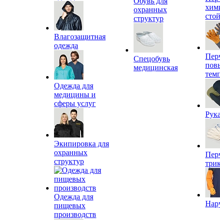
Обувь для
хим
охранных
сто
структур
Влагозащитная
одежда
Пер
Спецобувь
пов
медицинская
тем
Одежда для
медицины и
сферы услуг
Рук
Экипировка для
охранных
Пер
структур
три
Одежда для
Нар
пищевых
производств