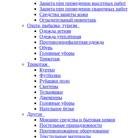
Защита при проведении высотных работ
Защита при проведении сварочных работ
Средства защиты кожи
Оградительный инвентарь
Охота, рыбалка, туризм
Одежда летняя
Одежда утеплённая
Противоэнцефалитная одежда
Обувь
Головные уборы
Трикотаж
Трикотаж
Куртки
Футболки
Рубашки поло
Свитеры
Тельняшки
Джемперы
Головные уборы
Нательное белье
Другое
Моющие средства и бытовая химия
Постельные принадлежности
Противопожарное оборудование
Текстильные материалы