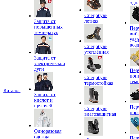
одн
Спецобувь
летняя
Защита от
повышенных
Пер
температур
виб
уда
воз
Спецобувь
утеплённая
Защита от
электрической
дуги
Пер
пон
Спецобувь
тем
термостойкая
Каталог
Защита от
кислот и
щелочей
Пер
Спецобувь
пор
влагозащитная
Одноразовая
одежда
Пер