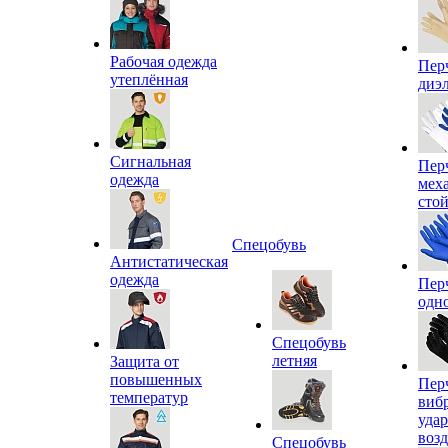
Рабочая одежда
Пер
утеплённая
диэ
Сигнальная
Пер
одежда
мех
сто
Спецобувь
Антистатическая
одежда
Пер
одн
Спецобувь
летняя
Защита от
повышенных
Пер
температур
виб
уда
воз
Спецобувь