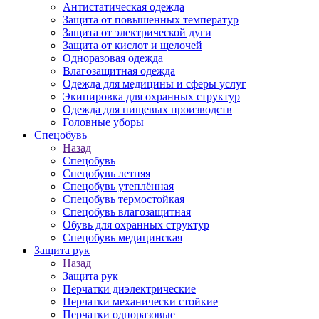
Антистатическая одежда
Защита от повышенных температур
Защита от электрической дуги
Защита от кислот и щелочей
Одноразовая одежда
Влагозащитная одежда
Одежда для медицины и сферы услуг
Экипировка для охранных структур
Одежда для пищевых производств
Головные уборы
Спецобувь
Назад
Спецобувь
Спецобувь летняя
Спецобувь утеплённая
Спецобувь термостойкая
Спецобувь влагозащитная
Обувь для охранных структур
Спецобувь медицинская
Защита рук
Назад
Защита рук
Перчатки диэлектрические
Перчатки механически стойкие
Перчатки одноразовые