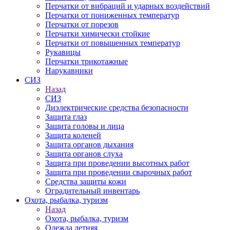
Перчатки от вибраций и ударных воздействий
Перчатки от пониженных температур
Перчатки от порезов
Перчатки химически стойкие
Перчатки от повышенных температур
Рукавицы
Перчатки трикотажные
Нарукавники
СИЗ
Назад
СИЗ
Диэлектрические средства безопасности
Защита глаз
Защита головы и лица
Защита коленей
Защита органов дыхания
Защита органов слуха
Защита при проведении высотных работ
Защита при проведении сварочных работ
Средства защиты кожи
Оградительный инвентарь
Охота, рыбалка, туризм
Назад
Охота, рыбалка, туризм
Одежда летняя