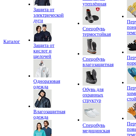
утеплённая
Защита от
электрической
дуги
Пер
пон
Спецобувь
тем
термостойкая
Каталог
Защита от
кислот и
щелочей
Пер
Спецобувь
пор
влагозащитная
Одноразовая
одежда
Пер
Обувь для
хим
охранных
сто
структур
Влагозащитная
одежда
Пер
Спецобувь
пов
медицинская
тем