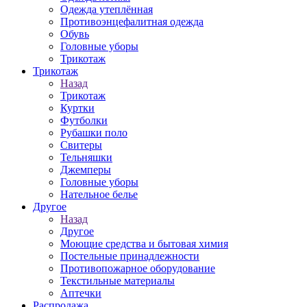
Одежда утеплённая
Противоэнцефалитная одежда
Обувь
Головные уборы
Трикотаж
Трикотаж
Назад
Трикотаж
Куртки
Футболки
Рубашки поло
Свитеры
Тельняшки
Джемперы
Головные уборы
Нательное белье
Другое
Назад
Другое
Моющие средства и бытовая химия
Постельные принадлежности
Противопожарное оборудование
Текстильные материалы
Аптечки
Распродажа