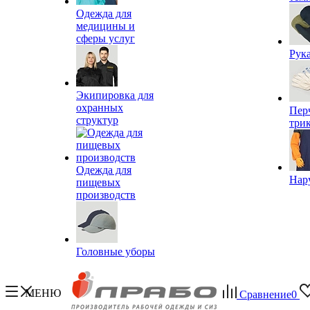
Одежда для
медицины и
сферы услуг
Рук
Экипировка для
охранных
Пер
структур
три
Одежда для
Нар
пищевых
производств
Головные уборы
МЕНЮ
Сравнение
0