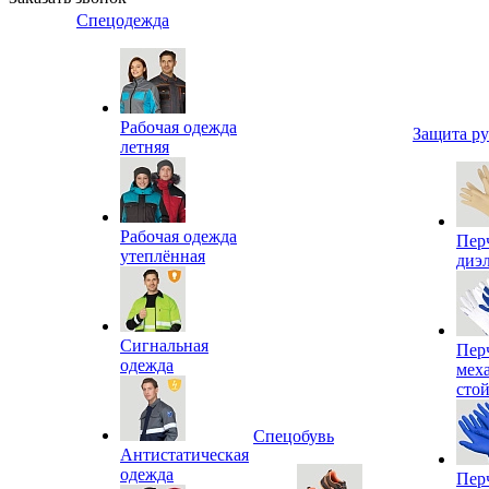
Спецодежда
Рабочая одежда
Защита р
летняя
Рабочая одежда
Пер
утеплённая
диэ
Сигнальная
Пер
одежда
мех
сто
Спецобувь
Антистатическая
одежда
Пер