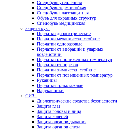
Спецобувь утеплённая
Спецобувь термостойкая
Спецобувь влагозащитная
Обувь для охранных структур
Спецобувь медицинская
Защита рук
Перчатки диэлектрические
Перчатки механически стойкие
Перчатки одноразовые
Перчатки от вибраций и ударных
воздействий
Перчатки от пониженных температур
Перчатки от порезов
Перчатки химически стойкие
Перчатки от повышенных температур
Рукавицы
Перчатки трикотажные
Нарукавники
СИЗ
Диэлектрические средства безопасности
Защита глаз
Защита головы и лица
Защита коленей
Защита органов дыхания
Защита органов слуха