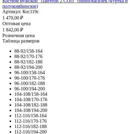
Костюм мужской "Пантеон 2 СОП" синий/василёк (куртка и
полукомбинезон)
Артикул: Кос119с
1 470,00
₽
Оптовая цена
1 842,00
₽
Розничная цена
Таблица размеров
88-92/158-164
88-92/170-176
88-92/182-188
88-92/194-200
96-100/158-164
96-100/170-176
96-100/182-188
96-100/194-200
104-108/158-164
104-108/170-176
104-108/182-188
104-108/194-200
112-116/158-164
112-116/170-176
112-116/182-188
112-116/194-200