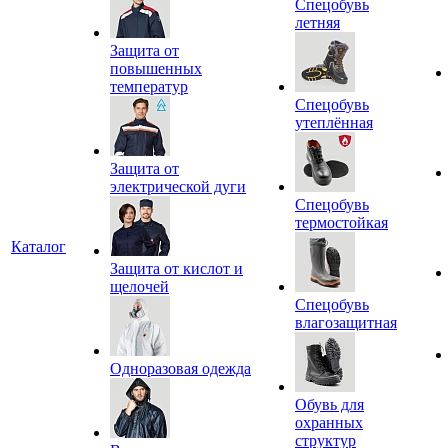
Спецобувь
летняя
Защита от
повышенных
температур
Спецобувь
утеплённая
Защита от
электрической дуги
Спецобувь
термостойкая
Каталог
Защита от кислот и
щелочей
Спецобувь
влагозащитная
Одноразовая одежда
Обувь для
охранных
структур