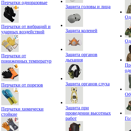
Перчатки одноразовые
Защита головы и лица
Од
Перчатки от вибраций и
Защита коленей
ударных воздействий
Од
Защита органов
Перчатки от
дыхания
пониженных температур
Пр
од
Защита органов слуха
Перчатки от порезов
Об
Защита при
Перчатки химически
проведении высотных
стойкие
работ
Го