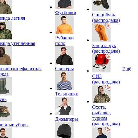
Футболки
Спецобувь
ежда летняя
(распродажа)
Рубашки
ежда утеплённая
поло
Защита рук
(распродажа)
отивоэнцефалитная
Свитеры
Ещё
ежда
СИЗ
(распродажа)
Тельняшки
увь
Охота,
рыбалка,
туризм
Джемперы
(распродажа)
ловные уборы