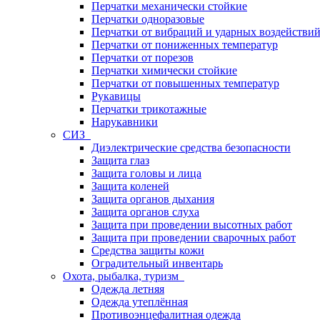
Перчатки механически стойкие
Перчатки одноразовые
Перчатки от вибраций и ударных воздействи
Перчатки от пониженных температур
Перчатки от порезов
Перчатки химически стойкие
Перчатки от повышенных температур
Рукавицы
Перчатки трикотажные
Нарукавники
СИЗ
Диэлектрические средства безопасности
Защита глаз
Защита головы и лица
Защита коленей
Защита органов дыхания
Защита органов слуха
Защита при проведении высотных работ
Защита при проведении сварочных работ
Средства защиты кожи
Оградительный инвентарь
Охота, рыбалка, туризм
Одежда летняя
Одежда утеплённая
Противоэнцефалитная одежда