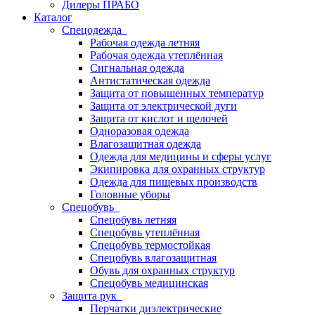
Дилеры ПРАБО
Каталог
Спецодежда
Рабочая одежда летняя
Рабочая одежда утеплённая
Сигнальная одежда
Антистатическая одежда
Защита от повышенных температур
Защита от электрической дуги
Защита от кислот и щелочей
Одноразовая одежда
Влагозащитная одежда
Одежда для медицины и сферы услуг
Экипировка для охранных структур
Одежда для пищевых производств
Головные уборы
Спецобувь
Спецобувь летняя
Спецобувь утеплённая
Спецобувь термостойкая
Спецобувь влагозащитная
Обувь для охранных структур
Спецобувь медицинская
Защита рук
Перчатки диэлектрические