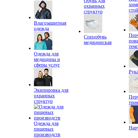
Обувь для
хим
охранных
сто
структур
Влагозащитная
одежда
Пер
Спецобувь
пов
медицинская
тем
Одежда для
медицины и
сферы услуг
Рук
Экипировка для
охранных
Пер
структур
три
Одежда для
Нар
пищевых
производств