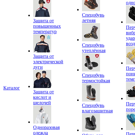
одн
Спецобувь
летняя
Защита от
повышенных
Пер
температур
виб
уда
воз
Спецобувь
утеплённая
Защита от
электрической
дуги
Пер
пон
Спецобувь
тем
термостойкая
Каталог
Защита от
кислот и
щелочей
Пер
Спецобувь
пор
влагозащитная
Одноразовая
одежда
Пер