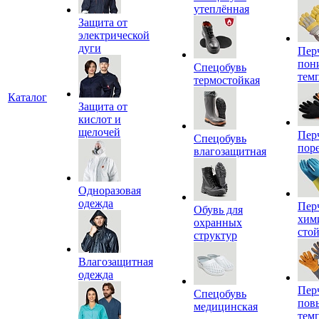
утеплённая
Защита от
электрической
дуги
Пер
пон
Спецобувь
тем
термостойкая
Каталог
Защита от
кислот и
щелочей
Пер
Спецобувь
пор
влагозащитная
Одноразовая
одежда
Пер
Обувь для
хим
охранных
сто
структур
Влагозащитная
одежда
Пер
Спецобувь
пов
медицинская
тем