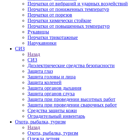
Перчатки от вибраций и ударных воздействий
Перчатки от пониженных температур
Перчатки от порезов
Перчатки химически стойкие
Перчатки от повышенных температур
Рукавицы
Перчатки трикотажные
Нарукавники
СИЗ
Назад
СИЗ
Диэлектрические средства безопасности
Защита глаз
Защита головы и лица
Защита коленей
Защита органов дыхания
Защита органов слуха
Защита при проведении высотных работ
Защита при проведении сварочных работ
Средства защиты кожи
Оградительный инвентарь
Охота, рыбалка, туризм
Назад
Охота, рыбалка, туризм
Одежда летняя