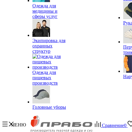
Одежда для
медицины и
сферы услуг
Рук
Экипировка для
охранных
Пер
структур
три
Одежда для
Нар
пищевых
производств
Головные уборы
МЕНЮ
Сравнение
0