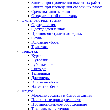
Защита при проведении высотных работ
Защита при проведении сварочных работ
Средства защиты кожи
Оградительный инвентарь
Охота, рыбалка, туризм
Одежда летняя
Одежда утеплённая
Противоэнцефалитная одежда
Обувь
Головные уборы
Трикотаж
Трикотаж
Куртки
Футболки
Рубашки поло
Свитеры
Тельняшки
Джемперы
Головные уборы
Нательное белье
Другое
Моющие средства и бытовая химия
Постельные принадлежности
Противопожарное оборудование
Текстильные материалы