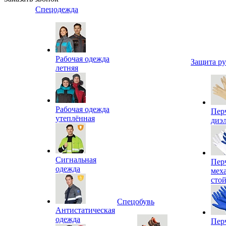
Спецодежда
Рабочая одежда
Защита р
летняя
Рабочая одежда
Пер
утеплённая
диэ
Сигнальная
Пер
одежда
мех
сто
Спецобувь
Антистатическая
одежда
Пер