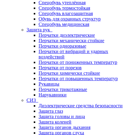
Спецобувь утеплённая
Спецобувь термостойкая
Спецобувь влагозащитная
Обувь для охранных структур
Спецобувь медицинская
Защита рук
Перчатки диэлектрические
Перчатки механически стойкие
Перчатки одноразовые
Перчатки от вибраций и ударных
воздействий
Перчатки от пониженных температур
Перчатки от порезов
Перчатки химически стойкие
Перчатки от повышенных температур
Рукавицы
Перчатки трикотажные
Нарукавники
СИЗ
Диэлектрические средства безопасности
Защита глаз
Защита головы и лица
Защита коленей
Защита органов дыхания
Защита органов слуха