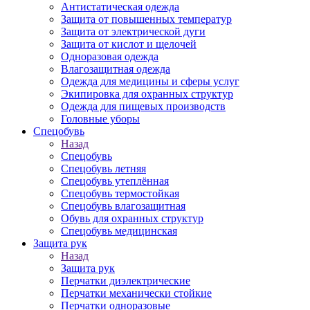
Антистатическая одежда
Защита от повышенных температур
Защита от электрической дуги
Защита от кислот и щелочей
Одноразовая одежда
Влагозащитная одежда
Одежда для медицины и сферы услуг
Экипировка для охранных структур
Одежда для пищевых производств
Головные уборы
Спецобувь
Назад
Спецобувь
Спецобувь летняя
Спецобувь утеплённая
Спецобувь термостойкая
Спецобувь влагозащитная
Обувь для охранных структур
Спецобувь медицинская
Защита рук
Назад
Защита рук
Перчатки диэлектрические
Перчатки механически стойкие
Перчатки одноразовые