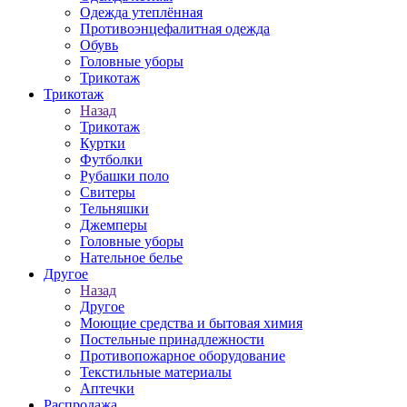
Одежда утеплённая
Противоэнцефалитная одежда
Обувь
Головные уборы
Трикотаж
Трикотаж
Назад
Трикотаж
Куртки
Футболки
Рубашки поло
Свитеры
Тельняшки
Джемперы
Головные уборы
Нательное белье
Другое
Назад
Другое
Моющие средства и бытовая химия
Постельные принадлежности
Противопожарное оборудование
Текстильные материалы
Аптечки
Распродажа