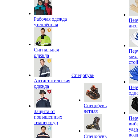
Рабочая одежда
Пер
утеплённая
диэ
Сигнальная
Пер
одежда
мех
сто
Спецобувь
Антистатическая
одежда
Пер
одн
Спецобувь
летняя
Защита от
повышенных
Пер
температур
виб
уда
воз
Спецобувь