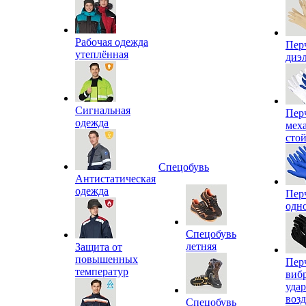
Рабочая одежда
Пер
утеплённая
диэ
Сигнальная
Пер
одежда
мех
сто
Спецобувь
Антистатическая
одежда
Пер
одн
Спецобувь
летняя
Защита от
повышенных
Пер
температур
виб
уда
воз
Спецобувь