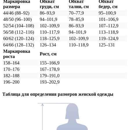
Маркировка
Обхват
Обхват
Обхват
размера
груди, см
талии, см
бедер, см
44/46 (88–92)
86–93,9
70–77,9
95–100,9
48/50 (96–100)
94–101,9
78–85,9
101–106,9
52/54 (104–108)
102–109,9
86–93,9
107–112,9
56/58 (112–116)
110–117,9
94–101,9
113–118,9
60/62 (120–124)
118–125,9
102–109,9
119–124,9
64/66 (128–132)
126–134
110–118,9
125–131
Маркировка
Рост, см
роста
158–164
155–166,9
170–176
167–178,9
182–188
179–191,0
196–200
193–202,9
Таблица для определения размеров
женской
одежды