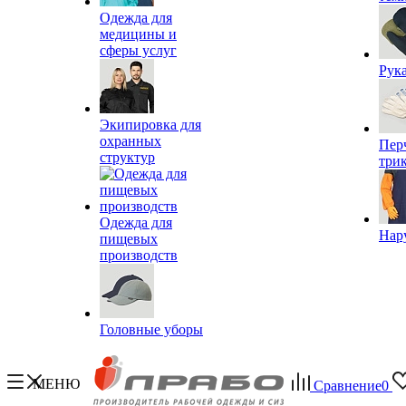
Одежда для
медицины и
сферы услуг
Рук
Экипировка для
охранных
Пер
структур
три
Одежда для
Нар
пищевых
производств
Головные уборы
МЕНЮ
Сравнение
0