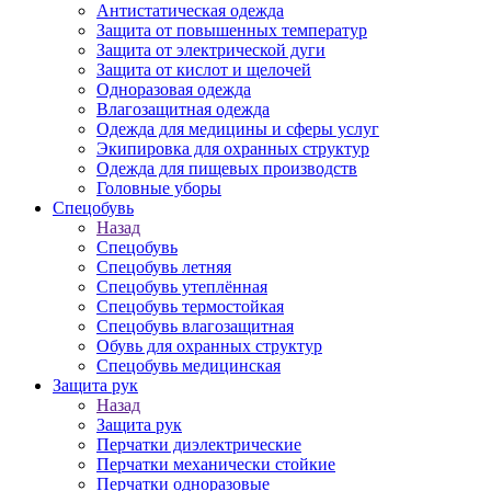
Антистатическая одежда
Защита от повышенных температур
Защита от электрической дуги
Защита от кислот и щелочей
Одноразовая одежда
Влагозащитная одежда
Одежда для медицины и сферы услуг
Экипировка для охранных структур
Одежда для пищевых производств
Головные уборы
Спецобувь
Назад
Спецобувь
Спецобувь летняя
Спецобувь утеплённая
Спецобувь термостойкая
Спецобувь влагозащитная
Обувь для охранных структур
Спецобувь медицинская
Защита рук
Назад
Защита рук
Перчатки диэлектрические
Перчатки механически стойкие
Перчатки одноразовые