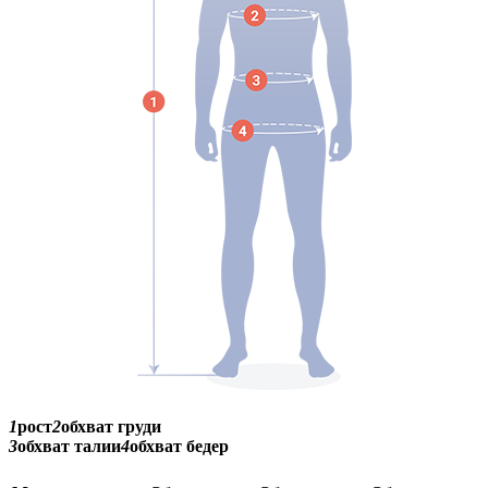
1
рост
2
обхват груди
3
обхват талии
4
обхват бедер