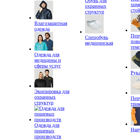
Обувь для
хим
охранных
сто
структур
Влагозащитная
одежда
Пер
Спецобувь
пов
медицинская
тем
Одежда для
медицины и
сферы услуг
Рук
Экипировка для
охранных
Пер
структур
три
Одежда для
Нар
пищевых
производств