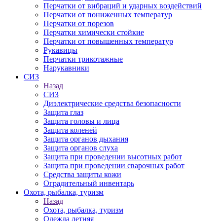
Перчатки от вибраций и ударных воздействий
Перчатки от пониженных температур
Перчатки от порезов
Перчатки химически стойкие
Перчатки от повышенных температур
Рукавицы
Перчатки трикотажные
Нарукавники
СИЗ
Назад
СИЗ
Диэлектрические средства безопасности
Защита глаз
Защита головы и лица
Защита коленей
Защита органов дыхания
Защита органов слуха
Защита при проведении высотных работ
Защита при проведении сварочных работ
Средства защиты кожи
Оградительный инвентарь
Охота, рыбалка, туризм
Назад
Охота, рыбалка, туризм
Одежда летняя