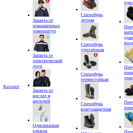
одн
Спецобувь
летняя
Защита от
повышенных
Пер
температур
виб
уда
воз
Спецобувь
утеплённая
Защита от
электрической
дуги
Пер
пон
Спецобувь
тем
термостойкая
Каталог
Защита от
кислот и
щелочей
Пер
Спецобувь
пор
влагозащитная
Одноразовая
одежда
Пер