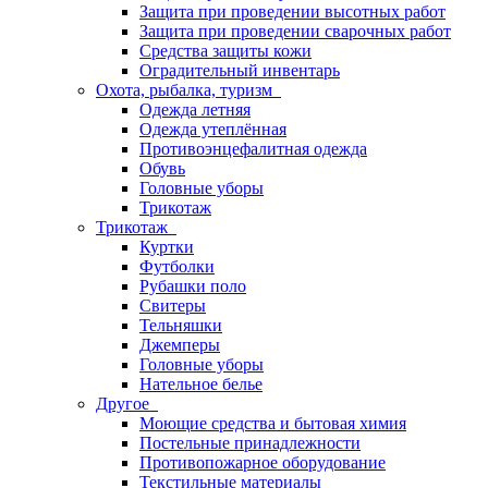
Защита при проведении высотных работ
Защита при проведении сварочных работ
Средства защиты кожи
Оградительный инвентарь
Охота, рыбалка, туризм
Одежда летняя
Одежда утеплённая
Противоэнцефалитная одежда
Обувь
Головные уборы
Трикотаж
Трикотаж
Куртки
Футболки
Рубашки поло
Свитеры
Тельняшки
Джемперы
Головные уборы
Нательное белье
Другое
Моющие средства и бытовая химия
Постельные принадлежности
Противопожарное оборудование
Текстильные материалы