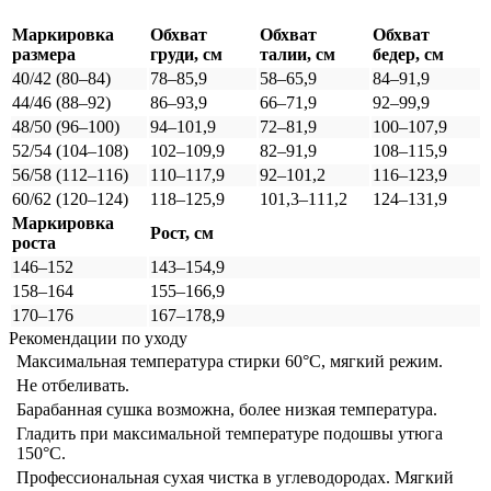
Маркировка
Обхват
Обхват
Обхват
размера
груди, см
талии, см
бедер, см
40/42 (80–84)
78–85,9
58–65,9
84–91,9
44/46 (88–92)
86–93,9
66–71,9
92–99,9
48/50 (96–100)
94–101,9
72–81,9
100–107,9
52/54 (104–108)
102–109,9
82–91,9
108–115,9
56/58 (112–116)
110–117,9
92–101,2
116–123,9
60/62 (120–124)
118–125,9
101,3–111,2
124–131,9
Маркировка
Рост, см
роста
146–152
143–154,9
158–164
155–166,9
170–176
167–178,9
Рекомендации по уходу
Максимальная температура стирки 60°C, мягкий режим.
Не отбеливать.
Барабанная сушка возможна, более низкая температура.
Гладить при максимальной температуре подошвы утюга
150°С.
Профессиональная сухая чистка в углеводородах. Мягкий