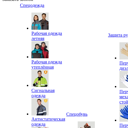
Спецодежда
Рабочая одежда
Защита р
летняя
Рабочая одежда
Пер
утеплённая
диэ
Сигнальная
Пер
одежда
мех
сто
Спецобувь
Антистатическая
одежда
Пер