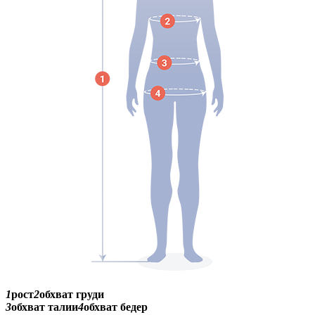
1
рост
2
обхват груди
3
обхват талии
4
обхват бедер