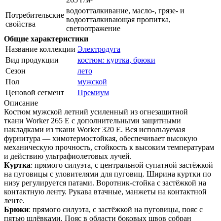
водоотталкивание, масло-, грязе- и
Потребительские
водоотталкивающая пропитка,
свойства
светоотражение
Общие характеристики
Название коллекции
Электродуга
Вид продукции
костюм: куртка, брюки
Сезон
лето
Пол
мужской
Ценовой сегмент
Премиум
Описание
Костюм мужской летний усиленный из огнезащитной
ткани Worker 265 Е с дополнительными защитными
накладками из ткани Worker 320 Е. Вся используемая
фурнитура — химотермостойкая, обеспечивает высокую
механическую прочность, стойкость к высоким температурам
и действию ультрафиолетовых лучей.
Куртка
: прямого силуэта, с центральной супатной застёжкой
на пуговицы с уловителями для пуговиц. Ширина куртки по
низу регулируется патами. Воротник-стойка с застёжкой на
контактную ленту. Рукава втачные, манжеты на контактной
ленте.
Брюки
: прямого силуэта, с застёжкой на пуговицы, пояс с
пятью шлёвками. Пояс в области боковых швов собран