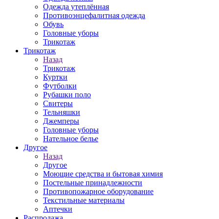
Одежда утеплённая
Противоэнцефалитная одежда
Обувь
Головные уборы
Трикотаж
Трикотаж
Назад
Трикотаж
Куртки
Футболки
Рубашки поло
Свитеры
Тельняшки
Джемперы
Головные уборы
Нательное белье
Другое
Назад
Другое
Моющие средства и бытовая химия
Постельные принадлежности
Противопожарное оборудование
Текстильные материалы
Аптечки
Распродажа