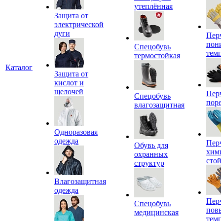
утеплённая
Защита от
электрической
дуги
Пер
пон
Спецобувь
тем
термостойкая
Каталог
Защита от
кислот и
щелочей
Пер
Спецобувь
пор
влагозащитная
Одноразовая
одежда
Пер
Обувь для
хим
охранных
сто
структур
Влагозащитная
одежда
Пер
Спецобувь
пов
медицинская
тем