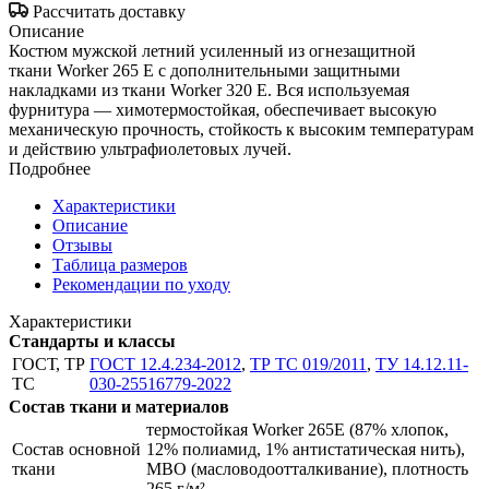
Рассчитать доставку
Описание
Костюм мужской летний усиленный из огнезащитной
ткани Worker 265 Е с дополнительными защитными
накладками из ткани Worker 320 Е. Вся используемая
фурнитура — химотермостойкая, обеспечивает высокую
механическую прочность, стойкость к высоким температурам
и действию ультрафиолетовых лучей.
Подробнее
Характеристики
Описание
Отзывы
Таблица размеров
Рекомендации по уходу
Характеристики
Стандарты и классы
ГОСТ, ТР
ГОСТ 12.4.234-2012
,
ТР ТС 019/2011
,
ТУ 14.12.11-
ТС
030-25516779-2022
Состав ткани и материалов
термостойкая Worker 265E (87% хлопок,
Состав основной
12% полиамид, 1% антистатическая нить),
ткани
МВО (масловодоотталкивание), плотность
265 г/м²