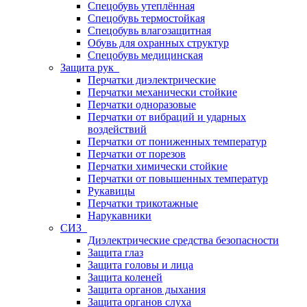
Спецобувь утеплённая
Спецобувь термостойкая
Спецобувь влагозащитная
Обувь для охранных структур
Спецобувь медицинская
Защита рук
Перчатки диэлектрические
Перчатки механически стойкие
Перчатки одноразовые
Перчатки от вибраций и ударных
воздействий
Перчатки от пониженных температур
Перчатки от порезов
Перчатки химически стойкие
Перчатки от повышенных температур
Рукавицы
Перчатки трикотажные
Нарукавники
СИЗ
Диэлектрические средства безопасности
Защита глаз
Защита головы и лица
Защита коленей
Защита органов дыхания
Защита органов слуха