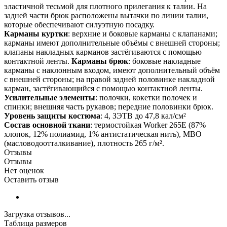
эластичной тесьмой для плотного прилегания к талии. На
задней части брюк расположены вытачки по линии талии,
которые обеспечивают силуэтную посадку.
Карманы куртки
: верхние и боковые карманы с клапанами;
карманы имеют дополнительные объёмы с внешней стороны;
клапаны накладных карманов застёгиваются с помощью
контактной ленты.
Карманы брюк
: боковые накладные
карманы с наклонным входом, имеют дополнительный объём
с внешней стороны; на правой задней половинке накладной
карман, застёгивающийся с помощью контактной ленты.
Усилительные элементы
: полочки, кокетки полочек и
спинки; внешняя часть рукавов; передние половинки брюк.
Уровень защиты костюма
: 4, ЗЭТВ до 47,8 кал/см²
Состав основной ткани
: термостойкая Worker 265E (87%
хлопок, 12% полиамид, 1% антистатическая нить), МВО
(масловодоотталкивание), плотность 265 г/м².
Отзывы
Отзывы
Нет оценок
Оставить отзыв
Загрузка отзывов...
Таблица размеров