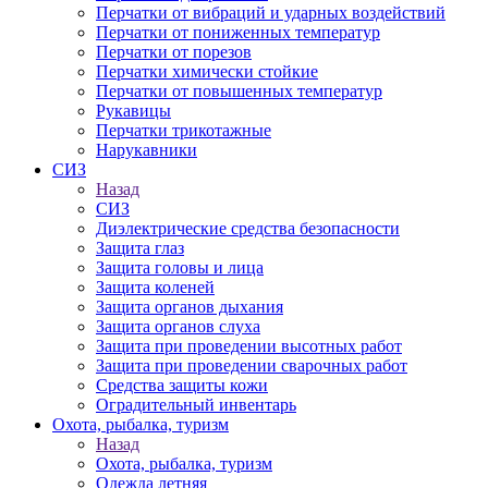
Перчатки от вибраций и ударных воздействий
Перчатки от пониженных температур
Перчатки от порезов
Перчатки химически стойкие
Перчатки от повышенных температур
Рукавицы
Перчатки трикотажные
Нарукавники
СИЗ
Назад
СИЗ
Диэлектрические средства безопасности
Защита глаз
Защита головы и лица
Защита коленей
Защита органов дыхания
Защита органов слуха
Защита при проведении высотных работ
Защита при проведении сварочных работ
Средства защиты кожи
Оградительный инвентарь
Охота, рыбалка, туризм
Назад
Охота, рыбалка, туризм
Одежда летняя