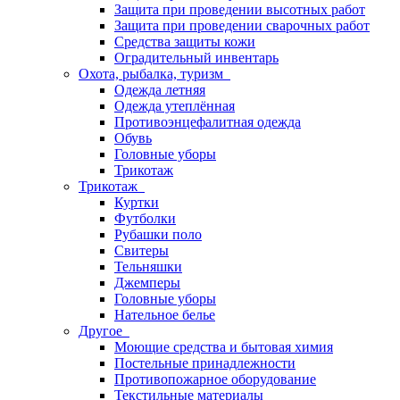
Защита при проведении высотных работ
Защита при проведении сварочных работ
Средства защиты кожи
Оградительный инвентарь
Охота, рыбалка, туризм
Одежда летняя
Одежда утеплённая
Противоэнцефалитная одежда
Обувь
Головные уборы
Трикотаж
Трикотаж
Куртки
Футболки
Рубашки поло
Свитеры
Тельняшки
Джемперы
Головные уборы
Нательное белье
Другое
Моющие средства и бытовая химия
Постельные принадлежности
Противопожарное оборудование
Текстильные материалы