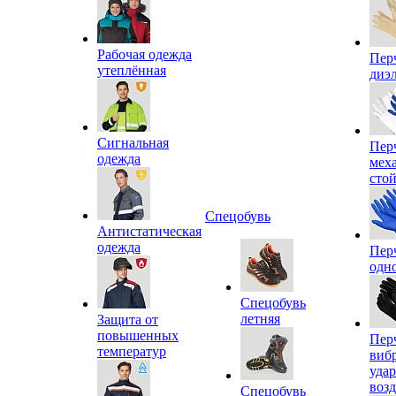
Рабочая одежда
Пер
утеплённая
диэ
Сигнальная
Пер
одежда
мех
сто
Спецобувь
Антистатическая
одежда
Пер
одн
Спецобувь
летняя
Защита от
повышенных
Пер
температур
виб
уда
воз
Спецобувь