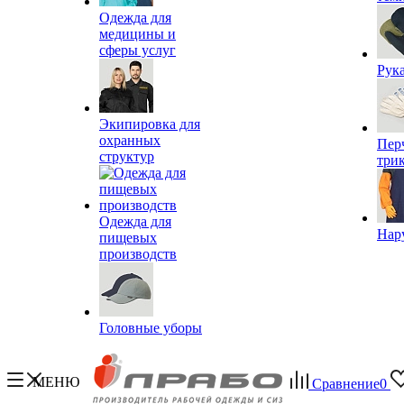
Одежда для
медицины и
сферы услуг
Рук
Экипировка для
охранных
Пер
структур
три
Одежда для
Нар
пищевых
производств
Головные уборы
МЕНЮ
Сравнение
0