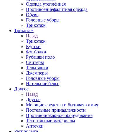
Одежда утеплённая
Противоэнцефалитная одежда
Обувь
Головные уборы
Трикотаж
Трикотаж
Назад
Трикотаж
Куртки
Футболки
Рубашки поло
Свитеры
Тельняшки
Джемперы
Головные уборы
Нательное белье
Другое
Назад
Другое
Моющие средства и бытовая химия
Постельные принадлежности
Противопожарное оборудование
Текстильные материалы
Аптечки
Распродажа