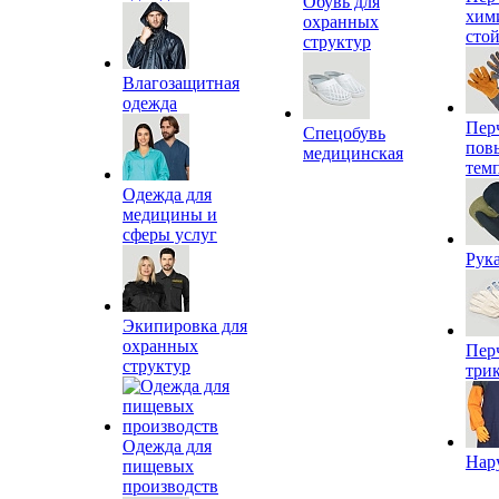
Обувь для
хим
охранных
сто
структур
Влагозащитная
одежда
Пер
Спецобувь
пов
медицинская
тем
Одежда для
медицины и
сферы услуг
Рук
Экипировка для
охранных
Пер
структур
три
Одежда для
Нар
пищевых
производств