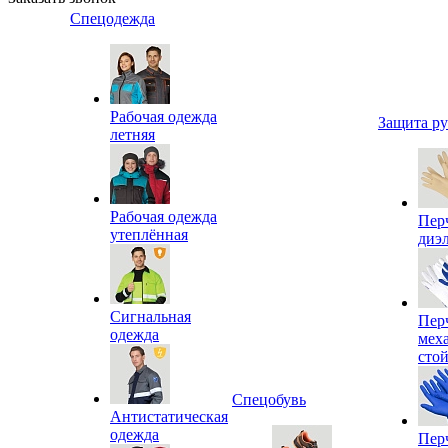
Спецодежда
Рабочая одежда
Защита р
летняя
Рабочая одежда
Пер
утеплённая
диэ
Сигнальная
Пер
одежда
мех
сто
Спецобувь
Антистатическая
одежда
Пер