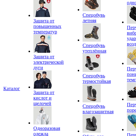
одн
Спецобувь
летняя
Защита от
повышенных
Пер
температур
виб
уда
воз
Спецобувь
утеплённая
Защита от
электрической
дуги
Пер
пон
Спецобувь
тем
термостойкая
Каталог
Защита от
кислот и
щелочей
Пер
Спецобувь
пор
влагозащитная
Одноразовая
одежда
Пер