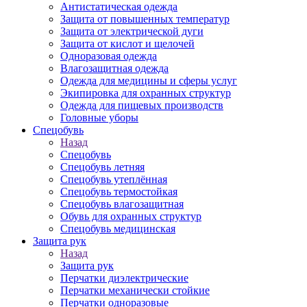
Антистатическая одежда
Защита от повышенных температур
Защита от электрической дуги
Защита от кислот и щелочей
Одноразовая одежда
Влагозащитная одежда
Одежда для медицины и сферы услуг
Экипировка для охранных структур
Одежда для пищевых производств
Головные уборы
Спецобувь
Назад
Спецобувь
Спецобувь летняя
Спецобувь утеплённая
Спецобувь термостойкая
Спецобувь влагозащитная
Обувь для охранных структур
Спецобувь медицинская
Защита рук
Назад
Защита рук
Перчатки диэлектрические
Перчатки механически стойкие
Перчатки одноразовые