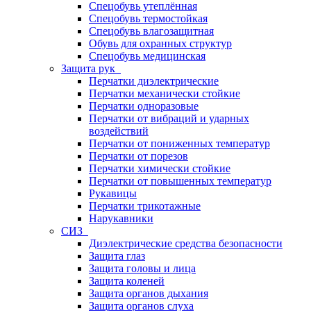
Спецобувь утеплённая
Спецобувь термостойкая
Спецобувь влагозащитная
Обувь для охранных структур
Спецобувь медицинская
Защита рук
Перчатки диэлектрические
Перчатки механически стойкие
Перчатки одноразовые
Перчатки от вибраций и ударных
воздействий
Перчатки от пониженных температур
Перчатки от порезов
Перчатки химически стойкие
Перчатки от повышенных температур
Рукавицы
Перчатки трикотажные
Нарукавники
СИЗ
Диэлектрические средства безопасности
Защита глаз
Защита головы и лица
Защита коленей
Защита органов дыхания
Защита органов слуха