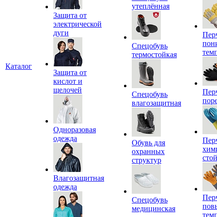
утеплённая
Защита от
электрической
дуги
Пер
пон
Спецобувь
тем
термостойкая
Каталог
Защита от
кислот и
щелочей
Пер
Спецобувь
пор
влагозащитная
Одноразовая
одежда
Пер
Обувь для
хим
охранных
сто
структур
Влагозащитная
одежда
Пер
Спецобувь
пов
медицинская
тем