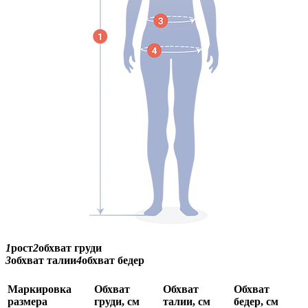
1
рост
2
обхват груди
3
обхват талии
4
обхват бедер
Маркировка
Обхват
Обхват
Обхват
размера
груди, см
талии, см
бедер, см